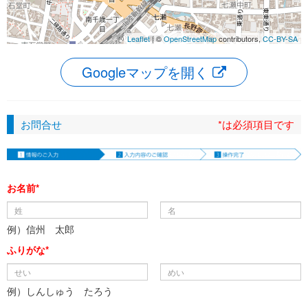
Leaflet
| ©
OpenStreetMap
contributors,
CC-BY-SA
Googleマップを開く
お問合せ
*は必須項目です
お名前*
例）信州 太郎
ふりがな*
例）しんしゅう たろう