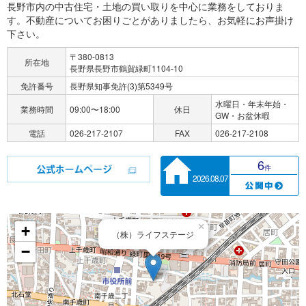
長野市内の中古住宅・土地の買い取りを中心に業務をしておりま
す。不動産についてお困りごとがありましたら、お気軽にお声掛け
下さい。
〒380-0813
所在地
長野県長野市鶴賀緑町1104-10
免許番号
長野県知事免許(3)第5349号
水曜日・年末年始・
業務時間
09:00〜18:00
休日
GW・お盆休暇
電話
026-217-2107
FAX
026-217-2108
6
件
2026.08.07
×
+
（株）ライフステージ
−