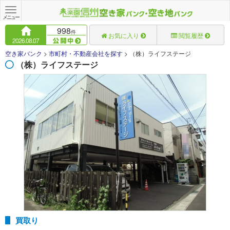
Toggle
navigation
メニュー
998
件
お気に入り
閲覧履歴
2026.08.07
空き家バンク
>
市町村・不動産会社を探す
>
（株）ライフステージ
（株）ライフステージ
買取り