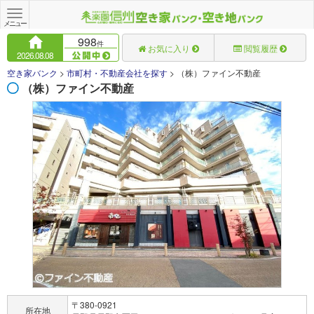
Toggle
navigation
メニュー
998
件
お気に入り
閲覧履歴
2026.08.08
空き家バンク
>
市町村・不動産会社を探す
>
（株）ファイン不動産
（株）ファイン不動産
〒380-0921
所在地