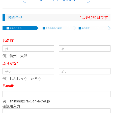
お問合せ
*は必須項目です
お名前*
例）信州 太郎
ふりがな*
例）しんしゅう たろう
E-mail*
例）shinshu@rakuen-akiya.jp
確認用入力