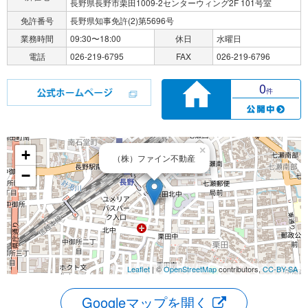
長野県長野市栗田1009-2センターウィング2F 101号室
免許番号
長野県知事免許(2)第5696号
業務時間
09:30〜18:00
休日
水曜日
電話
026-219-6795
FAX
026-219-6796
0
件
×
+
（株）ファイン不動産
−
Leaflet
| ©
OpenStreetMap
contributors,
CC-BY-SA
Googleマップを開く