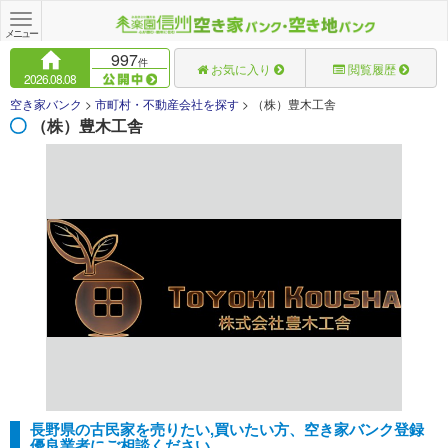
Toggle
navigation
メニュー
997
件
お気に入り
閲覧履歴
2026.08.08
空き家バンク
>
市町村・不動産会社を探す
>
（株）豊木工舎
（株）豊木工舎
長野県の古民家を売りたい,買いたい方、空き家バンク登録
優良業者にご相談ください。