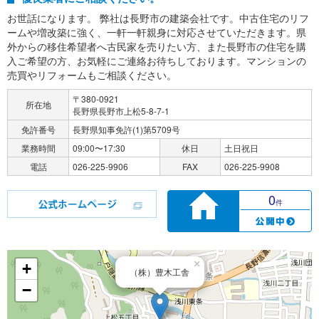
お世話になります。 弊社は長野市の建築会社です。中古住宅のリフ
ームや増改築に強く、一軒一軒親身に対応させていただきます。県
外からの移住希望者へ古民家を売りたい方、また長野市の住宅を購
入ご希望の方、お気軽にご連絡お待ちしております。マンションの
売買やリフォームもご相談ください。
〒380-0921
所在地
長野県長野市上松5-8-7-1
免許番号
長野県知事免許(1)第5709号
業務時間
09:00〜17:30
休日
土日祝日
電話
026-225-9906
FAX
026-225-9908
0
件
×
+
（株）豊木工舎
−