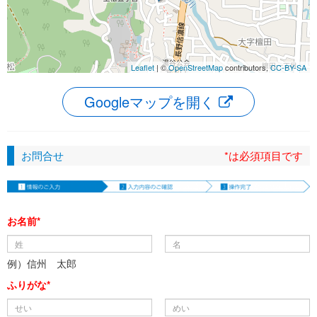
Leaflet
| ©
OpenStreetMap
contributors,
CC-BY-SA
Googleマップを開く
お問合せ
*は必須項目です
お名前*
例）信州 太郎
ふりがな*