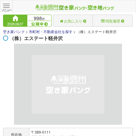
Toggle
navigation
メニュー
998
件
お気に入り
閲覧履歴
2026.08.07
空き家バンク
>
市町村・不動産会社を探す
>
（株）エステート軽井沢
（株）エステート軽井沢
〒389-0111
所在地