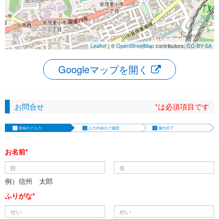
Leaflet
| ©
OpenStreetMap
contributors,
CC-BY-SA
Googleマップを開く
お問合せ
*は必須項目です
お名前*
例）信州 太郎
ふりがな*