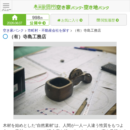
Toggle
navigation
メニュー
998
件
お気に入り
閲覧履歴
2026.08.07
空き家バンク
>
市町村・不動産会社を探す
>
（有）寺島工務店
（有）寺島工務店
木材を始めとした“自然素材”は、人間が一人一人違う性質をもつよ