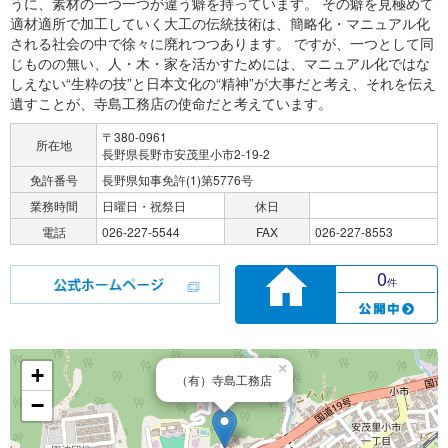
うに、素材の一つ一つが違う癖を持っています。 その癖を見極めて
適材適所で加工していく大工の伝統技術は、簡略化・マニュアル化
される社会の中で徐々に廃れつつあります。 ですが、一つとして同
じものの無い、人・木・家を活かすためには、マニュアル化ではな
しえない“生粋の技”と日本文化の“精神”が大事だと考え、それを伝え
遺すことが、寺島工務店の使命だと考えています。
〒380-0961
所在地
長野県長野市安茂里小市2-19-2
免許番号
長野県知事免許(1)第5776号
業務時間
日曜日・祝祭日
休日
電話
026-227-5544
FAX
026-227-8553
0
件
×
+
（有）寺島工務店
−