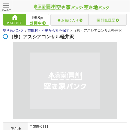
Toggle
navigation
メニュー
998
件
お気に入り
閲覧履歴
2026.08.06
空き家バンク
>
市町村・不動産会社を探す
>
（株）アスシアコンサル軽井沢
（株）アスシアコンサル軽井沢
〒389-0111
所在地