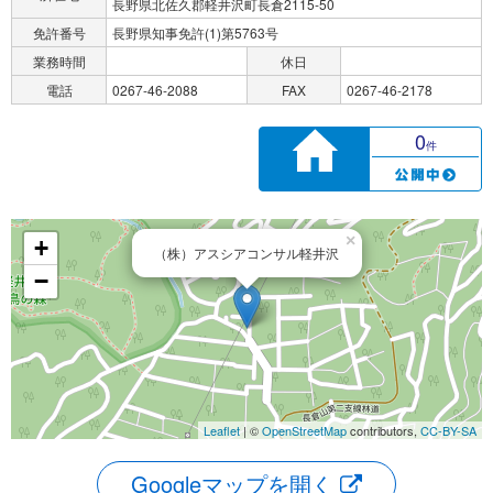
長野県北佐久郡軽井沢町長倉2115-50
免許番号
長野県知事免許(1)第5763号
業務時間
休日
電話
0267-46-2088
FAX
0267-46-2178
0
件
×
+
（株）アスシアコンサル軽井沢
−
Leaflet
| ©
OpenStreetMap
contributors,
CC-BY-SA
Googleマップを開く