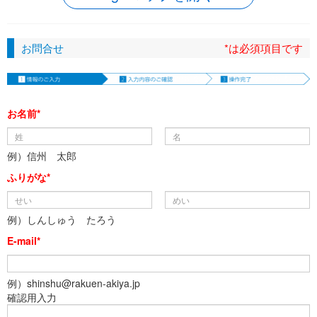
お問合せ
*は必須項目です
お名前*
例）信州 太郎
ふりがな*
例）しんしゅう たろう
E-mail*
例）shinshu@rakuen-akiya.jp
確認用入力