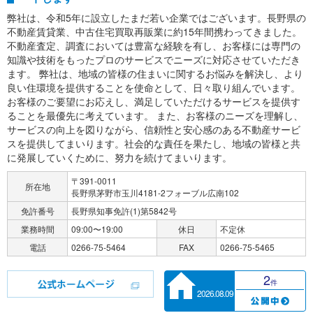
弊社は、令和5年に設立したまだ若い企業ではございます。長野県の
不動産賃貸業、中古住宅買取再販業に約15年間携わってきました。
不動産査定、調査においては豊富な経験を有し、お客様には専門の
知識や技術をもったプロのサービスでニーズに対応させていただき
ます。 弊社は、地域の皆様の住まいに関するお悩みを解決し、より
良い住環境を提供することを使命として、日々取り組んでいます。
お客様のご要望にお応えし、満足していただけるサービスを提供す
ることを最優先に考えています。 また、お客様のニーズを理解し、
サービスの向上を図りながら、信頼性と安心感のある不動産サービ
スを提供してまいります。社会的な責任を果たし、地域の皆様と共
に発展していくために、努力を続けてまいります。
〒391-0011
所在地
長野県茅野市玉川4181-2フォーブル広南102
免許番号
長野県知事免許(1)第5842号
業務時間
09:00〜19:00
休日
不定休
電話
0266-75-5464
FAX
0266-75-5465
2
件
2026.08.09