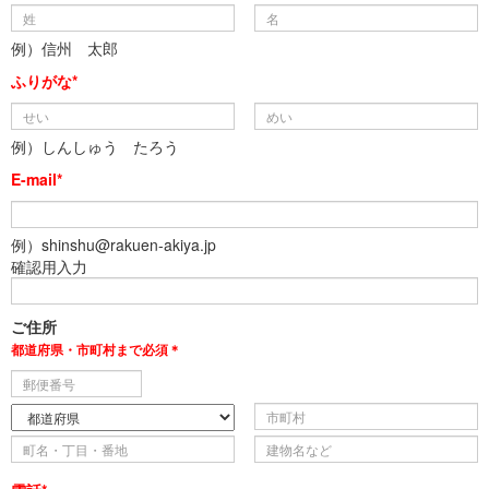
例）信州 太郎
ふりがな*
例）しんしゅう たろう
E-mail*
例）shinshu@rakuen-akiya.jp
確認用入力
ご住所
都道府県・市町村まで必須＊