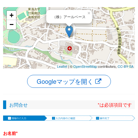
×
+
（株）アールベース
−
Leaflet
| ©
OpenStreetMap
contributors,
CC-BY-SA
Googleマップを開く
お問合せ
*は必須項目です
お名前*