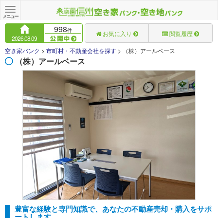
Toggle
navigation
メニュー
998
件
お気に入り
閲覧履歴
2026.08.09
空き家バンク
>
市町村・不動産会社を探す
>
（株）アールベース
（株）アールベース
豊富な経験と専門知識で、あなたの不動産売却・購入をサポ
ートします