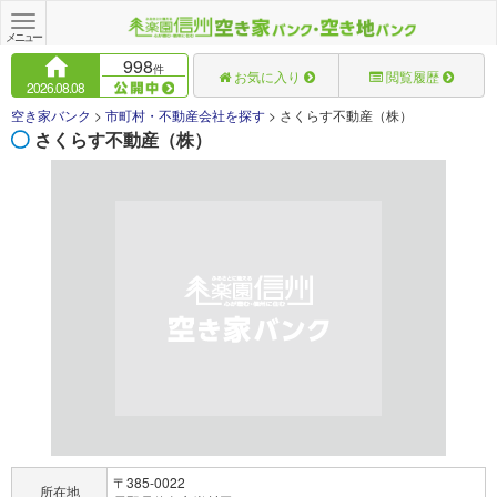
Toggle
navigation
メニュー
998
件
お気に入り
閲覧履歴
2026.08.08
空き家バンク
>
市町村・不動産会社を探す
>
さくらす不動産（株）
さくらす不動産（株）
〒385-0022
所在地