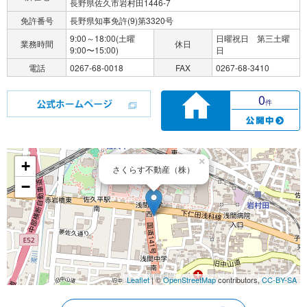
長野県佐久市岩村田1446-7
免許番号
長野県知事免許(9)第3320号
9:00～18:00(土曜
日曜祝日 第三土曜
業務時間
休日
9:00〜15:00)
日
電話
0267-68-0018
FAX
0267-68-3410
0
件
×
+
さくらす不動産（株）
−
Leaflet
| ©
OpenStreetMap
contributors,
CC-BY-SA