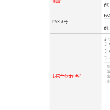
電話*
例）
F
FAX番号
例）
よ
お問合わせ内容*