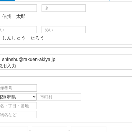
）信州 太郎
）しんしゅう たろう
shinshu@rakuen-akiya.jp
認用入力
-
-