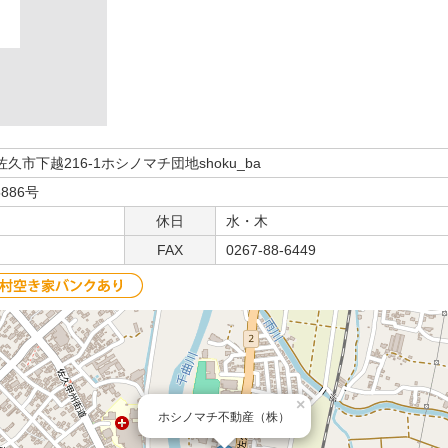
佐久市下越216-1ホシノマチ団地shoku_ba
886号
休日
水・木
FAX
0267-88-6449
×
ホシノマチ不動産（株）