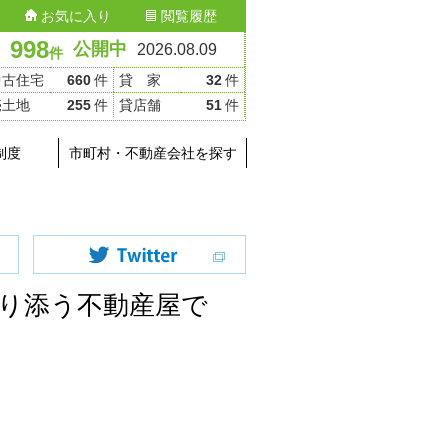
お気に入り
閲覧履歴
998
公開中
2026.08.09
件
中古住宅
660
件
貸 家
32
件
売土地
255
件
貸店舗
51
件
制度
市町村・不動産会社を探す
り添う不動産屋で