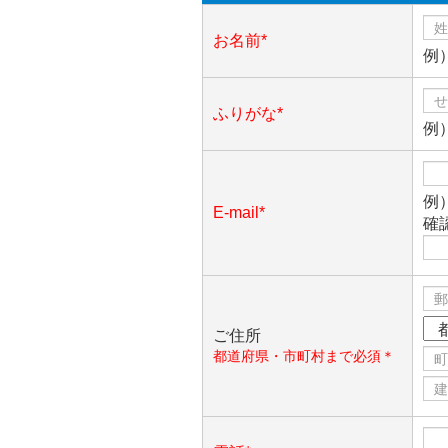
お名前*
例
ふりがな*
例
例）
E-mail*
確
ご住所
都道府県・市町村まで必須＊