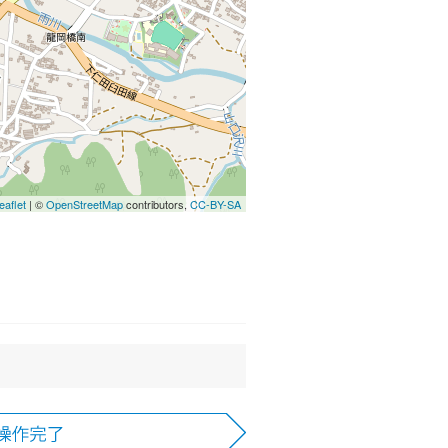
eaflet
| ©
OpenStreetMap
contributors,
CC-BY-SA