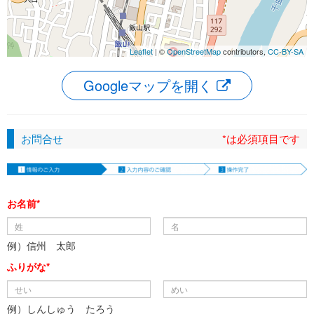
Leaflet
| ©
OpenStreetMap
contributors,
CC-BY-SA
Googleマップを開く
お問合せ
*は必須項目です
お名前*
例）信州 太郎
ふりがな*
例）しんしゅう たろう