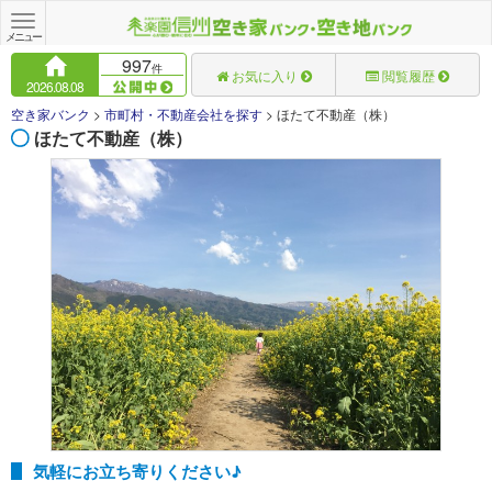
Toggle
navigation
メニュー
997
件
お気に入り
閲覧履歴
2026.08.08
空き家バンク
>
市町村・不動産会社を探す
>
ほたて不動産（株）
ほたて不動産（株）
気軽にお立ち寄りください♪