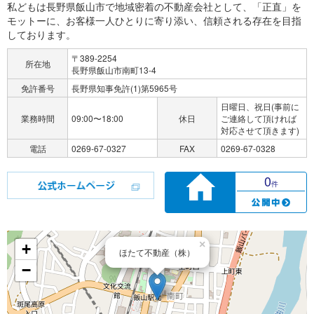
私どもは長野県飯山市で地域密着の不動産会社として、「正直」を
モットーに、お客様一人ひとりに寄り添い、信頼される存在を目指
しております。
〒389-2254
所在地
長野県飯山市南町13-4
免許番号
長野県知事免許(1)第5965号
日曜日、祝日(事前に
業務時間
09:00〜18:00
休日
ご連絡して頂ければ
対応させて頂きます)
電話
0269-67-0327
FAX
0269-67-0328
0
件
×
+
ほたて不動産（株）
−