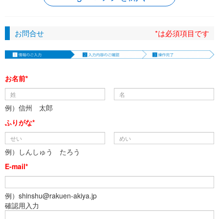
お問合せ
*は必須項目です
お名前*
例）信州 太郎
ふりがな*
例）しんしゅう たろう
E-mail*
例）shinshu@rakuen-akiya.jp
確認用入力