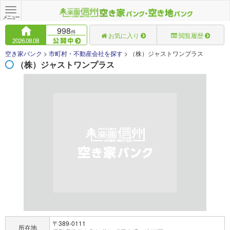
Toggle
navigation
メニュー
998
件
お気に入り
閲覧履歴
2026.08.08
空き家バンク
>
市町村・不動産会社を探す
>
（株）ジャストワンプラス
（株）ジャストワンプラス
〒389-0111
所在地