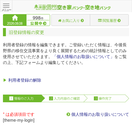
Toggle
navigation
メニュー
998
件
お気に入り
閲覧履歴
2026.08.08
旧登録情報の変更
利用者登録の情報を編集できます。ご登録いただく情報は、今後長
野県の移住交流事業をより良く展開するための統計情報としてのみ
使用させていただきます。
「個人情報のお取扱いについて」
をご覧
の上、下記フォームより編集してください。
▶
利用者登録の解除
* は必須項目です
個人情報のお取り扱いについて
[theme-my-login]