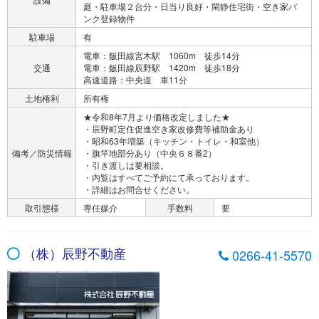
庭・駐車場２台分・日当り良好・閑静住宅街・空き家バ
ンク登録物件
駐車場
有
電車：飯田線宮木駅 1060m 徒歩14分
交通
電車：飯田線辰野駅 1420m 徒歩18分
高速道路：中央道 車11分
土地権利
所有権
★令和8年7月より価格改定しました★
・辰野町定住促進空き家改修費等補助金あり
・昭和63年増築（キッチン・トイレ・和室他）
備考／防災情報
・旗竿地部分あり（中央６８番2）
・引き渡しは要相談。
・内覧はすべてご予約にて承っております。
・詳細はお問合せください。
取引態様
専任媒介
手数料
要
（株）辰野不動産
0266-41-5570