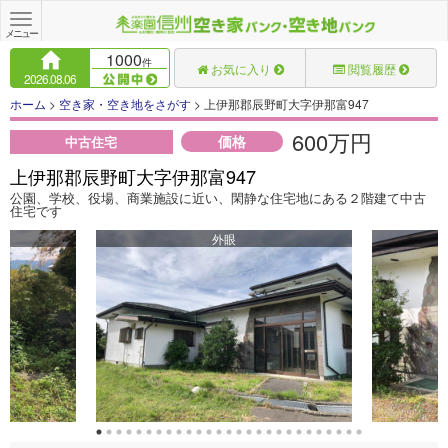
Toggle
navigation
メニュー
1000
件
お気に入り
閲覧履歴
2026.08.06
ホーム
>
空き家・空き地をさがす
> 上伊那郡辰野町大字伊那富947
600万円
価格
中古住宅
上伊那郡辰野町大字伊那富947
公園、学校、役場、商業施設に近い、閑静な住宅地にある２階建て中古
住宅です
外眼