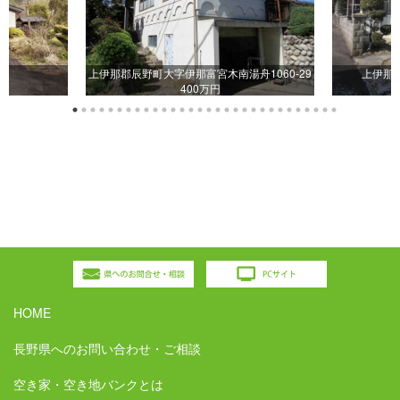
上伊那郡辰野町大字伊那富宮木南湯舟1060-29
上伊那郡
400万円
HOME
長野県へのお問い合わせ・ご相談
空き家・空き地バンクとは