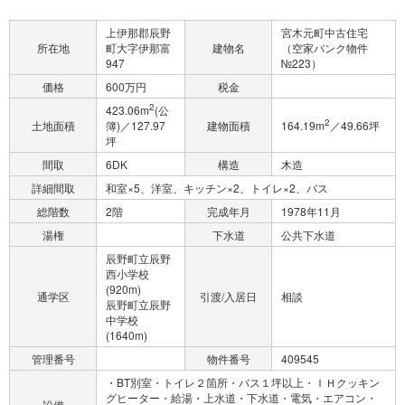
上伊那郡辰野
宮木元町中古住宅
所在地
町大字伊那富
建物名
（空家バンク物件
947
№223）
価格
600万円
税金
2
423.06m
(公
2
土地面積
簿)／127.97
建物面積
164.19m
／49.66坪
坪
間取
6DK
構造
木造
詳細間取
和室×5、洋室、キッチン×2、トイレ×2、バス
総階数
2階
完成年月
1978年11月
湯権
下水道
公共下水道
辰野町立辰野
西小学校
(920m)
通学区
引渡/入居日
相談
辰野町立辰野
中学校
(1640m)
管理番号
物件番号
409545
・BT別室・トイレ２箇所・バス１坪以上・ＩＨクッキン
グヒーター・給湯・上水道・下水道・電気・エアコン・
設備