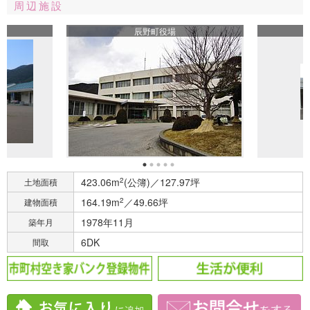
周辺施設
辰野町役場
423.06m
2
(公簿)／127.97坪
土地面積
164.19m
2
／49.66坪
建物面積
1978年11月
築年月
6DK
間取