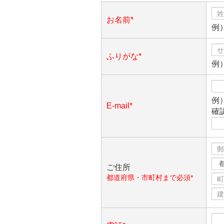
お名前*
例
ふりがな*
例
例）
E-mail*
確
ご住所
都道府県・市町村まで必須*