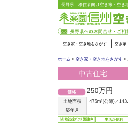
長野県 移住者向け空き家・空き
空き家・空き地をさがす
空き家
ホーム
>
空き家・空き地をさがす
>
中古住宅
250万円
価格
土地面積
475m
2
(公簿)／143
築年月