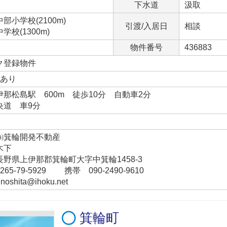
下水道
汲取
小学校(2100m)
引渡/入居日
相談
校(1300m)
物件番号
436883
ク登録物件
台あり
那松島駅 600m 徒歩10分 自動車2分
央道 車9分
㈱箕輪開発不動産
木下
上伊那郡箕輪町大字中箕輪1458-3
79-5929 携帯 090-2490-9610
hita@ihoku.net
箕輪町