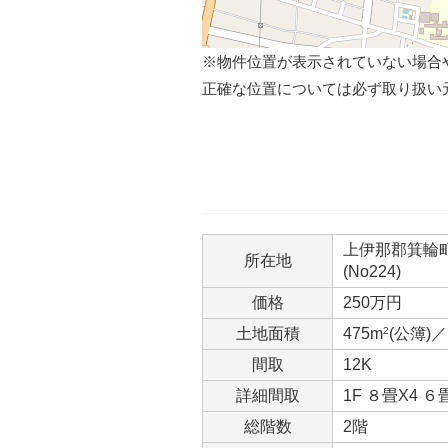
※物件位置が表示されていない場合
正確な位置については必ず取り扱い
上伊那郡箕輪町大
所在地
(No224)
価格
250万円
土地面積
475m
2
(公簿)／
間取
12K
詳細間取
1F ８畳X4 ６
総階数
2階