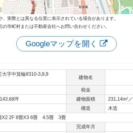
L
や、実際とは異なる位置に表示されている場合があります。
元の市町村または不動産会社へお問い合わせください。
Googleマップを開く
字中箕輪8310-3,8,9
建物名
税金
143.68坪
建物面積
231.14m
2
／
構造
木造
畳X2 2F 8畳X3 6畳 4.5畳 3畳
完成年月