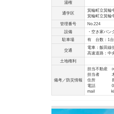
湯権
箕輪町立箕輪中部
通学区
箕輪町立箕輪中学
管理番号
No.224
設備
・空き家バン
駐車場
有 台数：1
電車：飯田線伊
交通
高速道路：中
土地権利
担当不動産 
担当者 
備考／防災情報
住所 長野県
電話 0265-
mail kinos