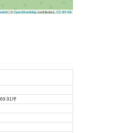
eaflet
| ©
OpenStreetMap
contributors,
CC-BY-SA
69.91坪