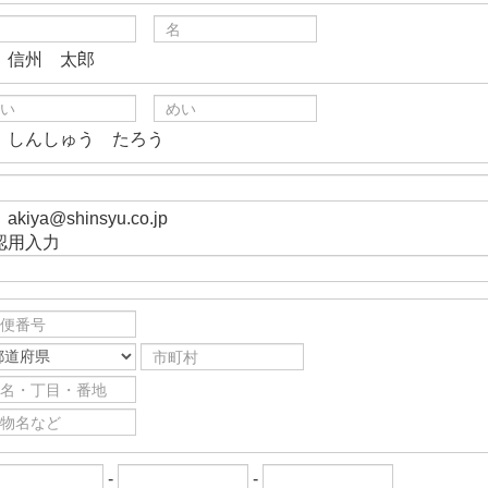
）信州 太郎
）しんしゅう たろう
akiya@shinsyu.co.jp
認用入力
-
-