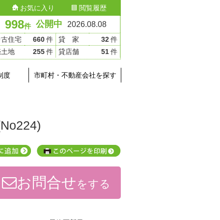
お気に入り
閲覧履歴
998
公開中
2026.08.08
件
中古住宅
660
件
貸 家
32
件
売土地
255
件
貸店舗
51
件
制度
市町村・不動産会社を探す
o224)
お問合せ
をする