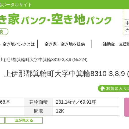
地ポータルサイト
・空き地バンクとは
空き家・空き地を提供
補助金・支援
 上伊那郡箕輪町大字中箕輪8310-3,8,9 (No224)
上伊那郡箕輪町大字中箕輪8310-3,8,9 (N
.68坪
建物面積
231.14m
2
／69.91坪
間取
12K