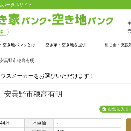
地ポータルサイト
・空き地バンクとは
空き家・空き地を提供
補助金・支援
 安曇野市穂高有明
ハウスメーカーをお選びいただけます！
安曇野市穂高有明
.44坪
坪単価
-