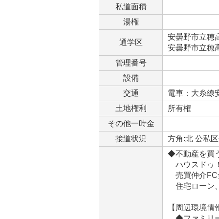
私道面積
湯権
安曇野市立穂高北
通学区
安曇野市立穂高西
管理番号
設備
交通
電車：大糸線
土地権利
所有権
その他一時金
接道状況
方角:北 公私区
◆不動産を買
ハウスドゥ！
売買仲介FC
住宅ローン、
【周辺環境情報
◆ファミリーマ