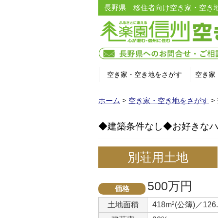
長野県 移住者向け空き家・空き
空き家・空き地をさがす
空き家
ホーム
>
空き家・空き地をさがす
>
◆建築条件なし◆お好きな
別荘用土地
500万円
価格
土地面積
418m
2
(公簿)／126