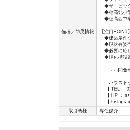
◆ザ・ビッグ 穂
◆穂高北小学校
◆穂高西中学校
備考／防災情報
【注目POINT
◆建築条件
◆現状有姿売
◆必要に応じ
◆浄化槽設
～お問合せ
ハウスドゥ
【 TEL ： 02
【 HP ： azu
【 Instagram 
取引態様
専任媒介