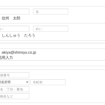
）信州 太郎
）しんしゅう たろう
akiya@shinsyu.co.jp
認用入力