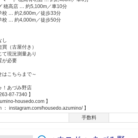
高店 … 約5,100m／車10分
 … 約2,600m／徒歩33分
 … 約4,000m／徒歩50分
】
なし
買（古屋付き）
て現況測量あり
置が必要
はこちらまで～
！あづみ野店
63-87-7340 】
mino-housedo.com 】
： instagram.com/housedo.azumino/ 】
手数料