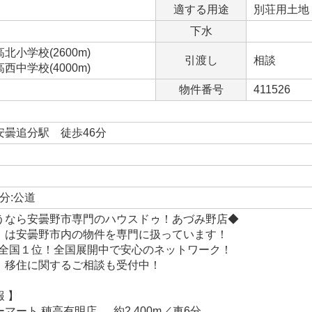
適する用途
別荘用土地
下水
小学校(2600m)
引渡し
相談
中学校(4000m)
物件番号
411526
安曇追分駅 徒歩46分
分:公道
うなら安曇野市専門のハウスドゥ！あづみ野店◆
は安曇野市内の物件を専門に扱っています！
全国１位！全国展開中で安心のネットワーク！
移住に関するご相談も受付中！
 】
ート 穂高有明店 … 約2,400m／車6分