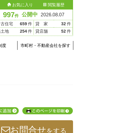
お気に入り
閲覧履歴
997
公開中
2026.08.07
件
中古住宅
659
件
貸 家
32
件
売土地
254
件
貸店舗
52
件
制度
市町村・不動産会社を探す
お問合せ
をする