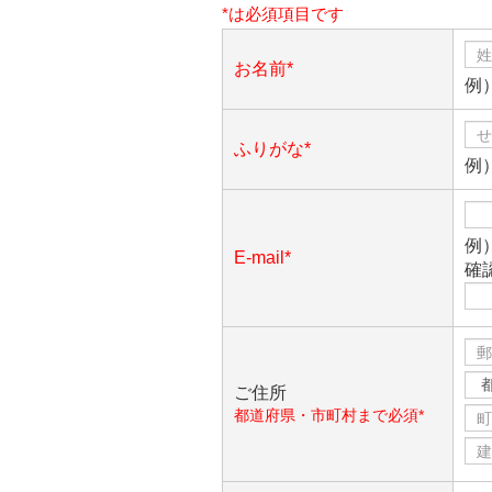
*は必須項目です
お名前*
例
ふりがな*
例
例）
E-mail*
確
ご住所
都道府県・市町村まで必須*