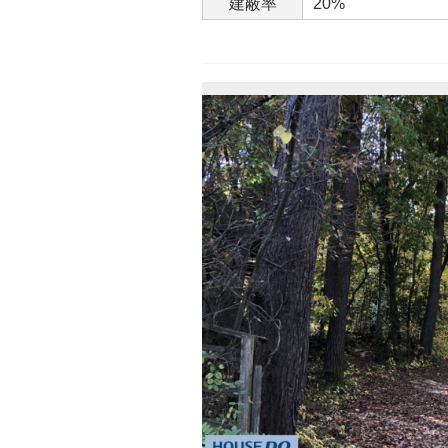
建蔽率
20%