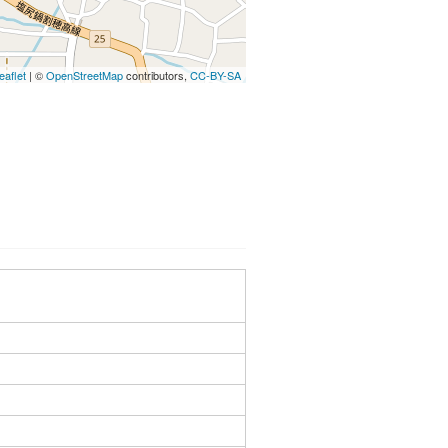
eaflet
| ©
OpenStreetMap
contributors,
CC-BY-SA