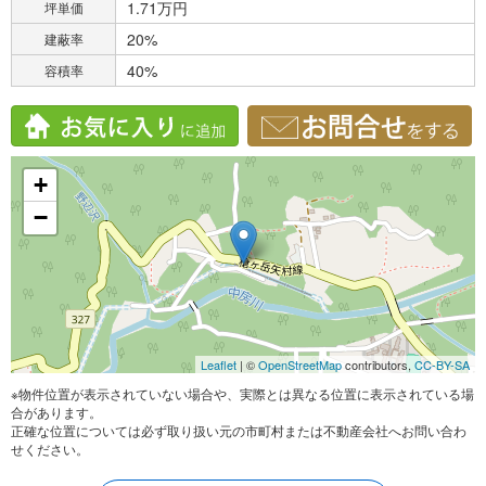
1.71万円
坪単価
20%
建蔽率
40%
容積率
+
−
Leaflet
| ©
OpenStreetMap
contributors,
CC-BY-SA
※物件位置が表示されていない場合や、実際とは異なる位置に表示されている場
合があります。
正確な位置については必ず取り扱い元の市町村または不動産会社へお問い合わ
せください。