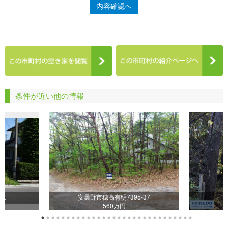
内容確認へ
条件が近い他の情報
番１
安曇野市穂高有明7395-37
560万円