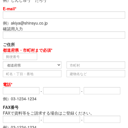
例）しんしゅう たろう
E-mail*
例）akiya@shinsyu.co.jp
確認用入力
ご住所
都道府県・市町村まで必須*
電話*
-
-
例）03-1234-1234
FAX番号
FAXで資料等をご請求する場合はご登録ください。
-
-
例）03-1234-1234