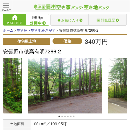
Toggle
navigation
メニュー
999
件
お気に入り
閲覧履歴
2026.08.08
ホーム
>
空き家・空き地をさがす
> 安曇野市穂高有明7266-2
340万円
価格
住宅用土地
安曇野市穂高有明7266-2
661m
2
／199.95坪
土地面積