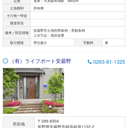
交通
電車：大糸線有明駅 6800m
土地権利
所有権
その他一時金
接道状況
安曇野市土地利用条例・景観条例
備考／防災情報
上水引込・負担金要
取引態様
専任媒介
手数料
要
（有）ライフポート安曇野
0263-81-1325
〒399-8304
所在地
長野県安曇野市穂高柏原1132-2