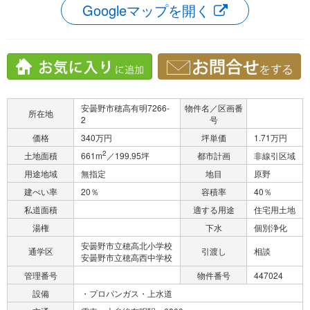
Googleマップを開く
安曇野市穂高有明7266-
物件名／区画番
所在地
2
号
価格
340万円
坪単価
1.71万円
2
土地面積
661m
／199.95坪
都市計画
非線引区域
用途地域
無指定
地目
原野
建ぺい率
20％
容積率
40％
私道面積
適する用途
住宅用土地
湯権
下水
個別浄化
安曇野市立穂高北小学校
通学区
引渡し
相談
安曇野市立穂高西中学校
管理番号
物件番号
447024
設備
・プロパンガス・上水道