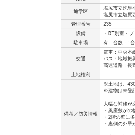
塩尻市立洗馬小学
通学区
塩尻市立塩尻西部
管理番号
235
設備
・BT別室・
駐車場
有 台数：1
電車：中央本線
交通
バス：地域振
高速道路：長野
土地権利
※土地は、430
※建物は未登
大幅な補修が
・奥座敷がの
備考／防災情報
・2階の壁に
・裏側の外壁