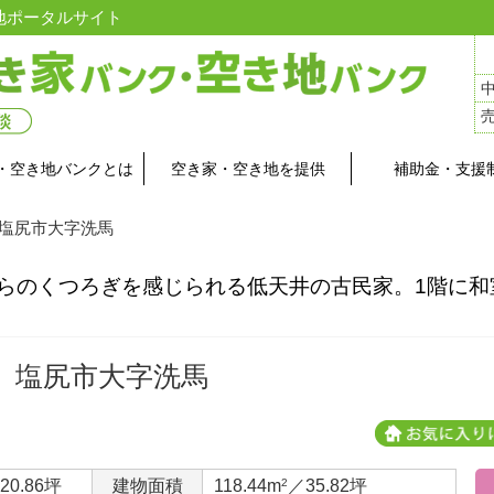
地ポータルサイト
・空き地バンクとは
空き家・空き地を提供
補助金・支援
 塩尻市大字洗馬
がらのくつろぎを感じられる低天井の古民家。1階に和
。
塩尻市大字洗馬
20.86坪
建物面積
118.44m
2
／35.82坪