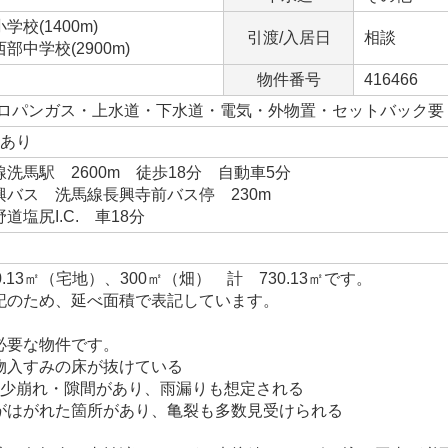
校(1400m)
引渡/入居日
相談
中学校(2900m)
物件番号
416466
プロパンガス・上水道・下水道・電気・外物置・セットバック要
台あり
洗馬駅 2600m 徒歩18分 自動車5分
興バス 洗馬線長興寺前バス停 230m
道塩尻I.C. 車18分
.13㎡（宅地）、300㎡（畑） 計 730.13㎡です。
記のため、延べ面積で表記しています。
必要な物件です。
物入すみの床が抜けている
多少崩れ・隙間があり、雨漏りも想定される
がはがれた箇所があり、亀裂も多数見受けられる