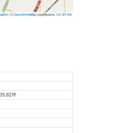
eaflet
| ©
OpenStreetMap
contributors,
CC-BY-SA
35.82坪