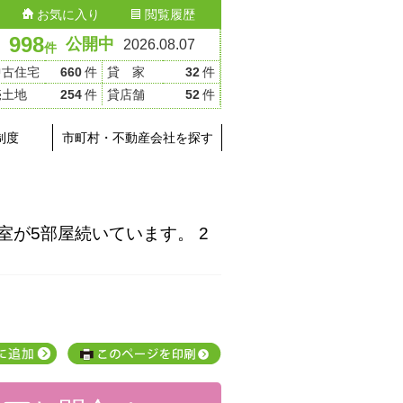
お気に入り
閲覧履歴
998
公開中
2026.08.07
件
中古住宅
660
件
貸 家
32
件
売土地
254
件
貸店舗
52
件
制度
市町村・不動産会社を探す
室が5部屋続いています。 2