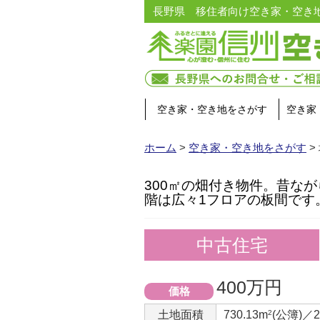
長野県 移住者向け空き家・空き
空き家・空き地をさがす
空き家
ホーム
>
空き家・空き地をさがす
>
300㎡の畑付き物件。昔な
階は広々1フロアの板間です
中古住宅
400万円
価格
土地面積
730.13m
2
(公簿)／2