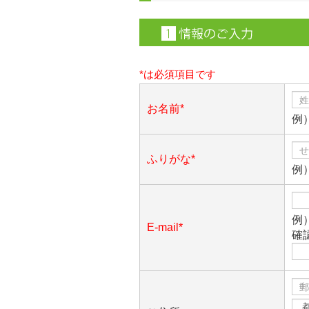
*は必須項目です
お名前*
例
ふりがな*
例
例）
E-mail*
確