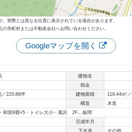
L
や、実際とは異なる位置に表示されている場合があります。
元の市町村または不動産会社へお問い合わせください。
Googleマップを開く
馬
建物名
税金
)／220.86坪
建物面積
118.44m
2
／
構造
木造
・和室6畳×5・トイレ大小・風呂 2F…板間
完成年月
下水道
その他