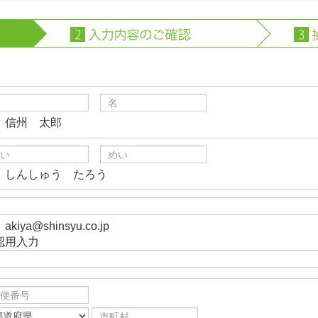
）信州 太郎
）しんしゅう たろう
akiya@shinsyu.co.jp
認用入力