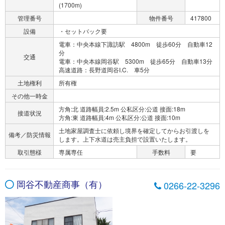
(1700m)
管理番号
物件番号
417800
設備
・セットバック要
電車：中央本線下諏訪駅 4800m 徒歩60分 自動車12
分
交通
電車：中央本線岡谷駅 5300m 徒歩65分 自動車13分
高速道路：長野道岡谷I.C. 車5分
土地権利
所有権
その他一時金
方角:北 道路幅員:2.5m 公私区分:公道 接面:18m
接道状況
方角:東 道路幅員:4m 公私区分:公道 接面:10m
土地家屋調査士に依頼し境界を確定してからお引渡しを
備考／防災情報
します。上下水道は売主負担で設置いたします。
取引態様
専属専任
手数料
要
岡谷不動産商事（有）
0266-22-3296