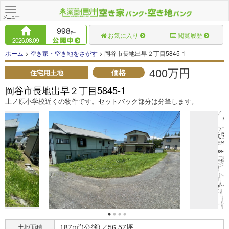
Toggle
navigation
メニュー
998
件
お気に入り
閲覧履歴
2026.08.09
ホーム
>
空き家・空き地をさがす
> 岡谷市長地出早２丁目5845-1
400万円
価格
住宅用土地
岡谷市長地出早２丁目5845-1
上ノ原小学校近くの物件です。セットバック部分は分筆します。
187m
2
(公簿)／56.57坪
土地面積