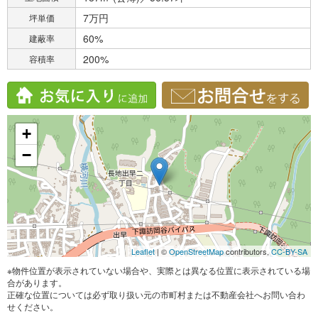
7万円
坪単価
60%
建蔽率
200%
容積率
+
−
Leaflet
| ©
OpenStreetMap
contributors,
CC-BY-SA
※物件位置が表示されていない場合や、実際とは異なる位置に表示されている場
合があります。
正確な位置については必ず取り扱い元の市町村または不動産会社へお問い合わ
せください。