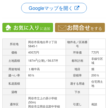
Googleマップを開く
岡谷市長地出早２丁目
物件名／区画番
所在地
5845-1
号
価格
400万円
坪単価
7万円
非線引区
2
土地面積
187m
(公簿)／56.57坪
都市計画
域
用途地域
１種中高
地目
畑
建ぺい率
60％
容積率
200％
住宅用土
私道面積
適する用途
地
湯権
下水
岡谷市立上の原小学校
(50m)
通学区
引渡し
相談
岡谷市立岡谷北部中学校