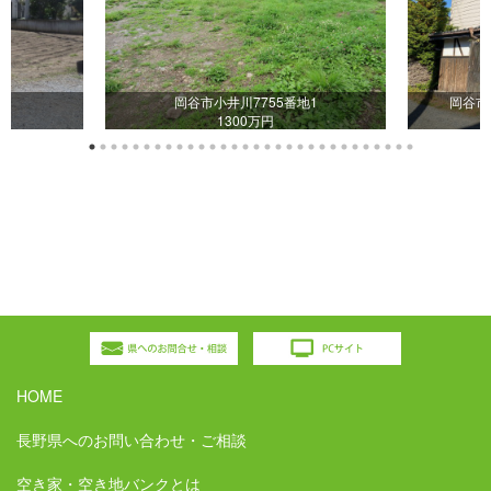
出
岡谷市小井川7755番地1
岡谷市
1300万円
HOME
長野県へのお問い合わせ・ご相談
空き家・空き地バンクとは