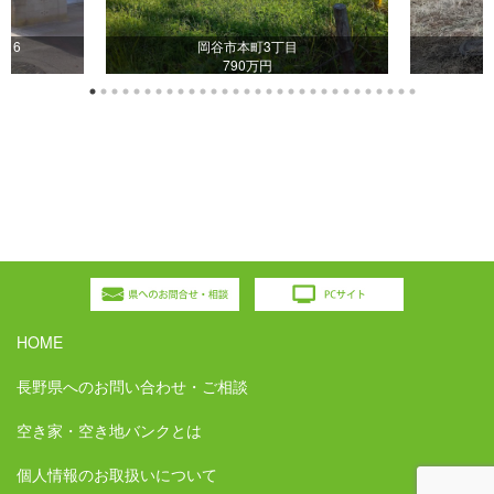
16
岡谷市本町3丁目
790万円
HOME
長野県へのお問い合わせ・ご相談
空き家・空き地バンクとは
個人情報のお取扱いについて