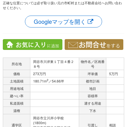
正確な位置については必ず取り扱い元の市町村または不動産会社へお問い合わ
せください。
Googleマップを開く
岡谷市川岸東１丁目４番２
物件名／区画番
所在地
８号
号
価格
273万円
坪単価
5万円
2
土地面積
180.71m
／54.66坪
都市計画
用途地域
地目
建ぺい率
容積率
私道面積
適する用途
湯権
下水
岡谷市立川岸小学校
(1800m)
通学区
引渡し
相談