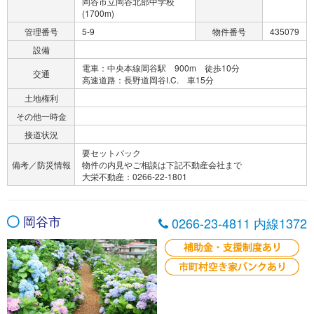
岡谷市立岡谷北部中学校
(1700m)
管理番号
5-9
物件番号
435079
設備
電車：中央本線岡谷駅 900m 徒歩10分
交通
高速道路：長野道岡谷I.C. 車15分
土地権利
その他一時金
接道状況
要セットバック
備考／防災情報
物件の内見やご相談は下記不動産会社まで
大栄不動産：0266-22-1801
岡谷市
0266-23-4811 内線1372