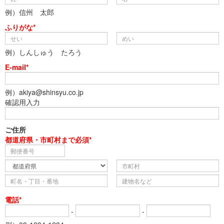
例）信州 太郎
ふりがな*
例）しんしゅう たろう
E-mail*
例）akiya@shinsyu.co.jp
確認用入力
ご住所
都道府県・市町村まで必須*
電話*
-
-