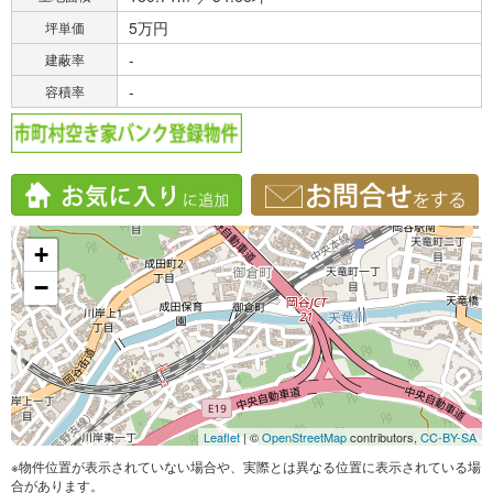
5万円
坪単価
-
建蔽率
-
容積率
+
−
Leaflet
| ©
OpenStreetMap
contributors,
CC-BY-SA
※物件位置が表示されていない場合や、実際とは異なる位置に表示されている場
合があります。