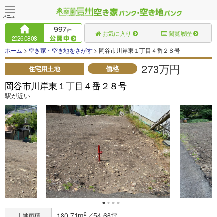
Toggle
navigation
メニュー
997
件
お気に入り
閲覧履歴
2026.08.08
ホーム
>
空き家・空き地をさがす
> 岡谷市川岸東１丁目４番２８号
273万円
価格
住宅用土地
岡谷市川岸東１丁目４番２８号
駅が近い
180.71m
2
／54.66坪
土地面積