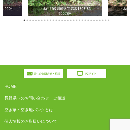
-2204
上水内郡飯綱町大字高坂1308-83
上水内
200万円
HOME
長野県へのお問い合わせ・ご相談
空き家・空き地バンクとは
個人情報のお取扱いについて