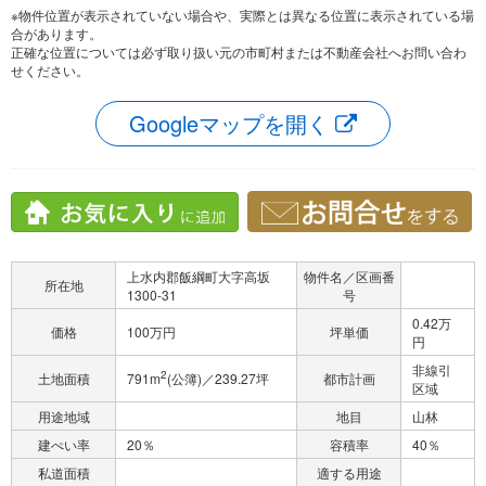
※物件位置が表示されていない場合や、実際とは異なる位置に表示されている場
合があります。
正確な位置については必ず取り扱い元の市町村または不動産会社へお問い合わ
せください。
Googleマップを開く
上水内郡飯綱町大字高坂
物件名／区画番
所在地
1300-31
号
0.42万
価格
100万円
坪単価
円
非線引
2
土地面積
791m
(公簿)／239.27坪
都市計画
区域
用途地域
地目
山林
建ぺい率
20％
容積率
40％
私道面積
適する用途