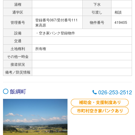
湯権
下水
通学区
引渡し
相談
登録番号067/受付番号111
管理番号
物件番号
419405
東高原
設備
・空き家バンク登録物件
交通
土地権利
所有権
その他一時金
接道状況
備考／防災情報
飯綱町
026-253-2512