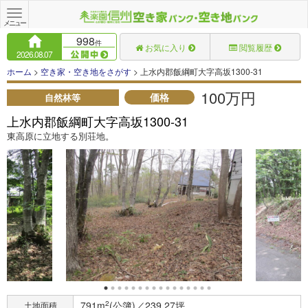
Toggle
navigation
メニュー
998
件
お気に入り
閲覧履歴
2026.08.07
ホーム
>
空き家・空き地をさがす
> 上水内郡飯綱町大字高坂1300-31
100万円
価格
自然林等
上水内郡飯綱町大字高坂1300-31
東高原に立地する別荘地。
791m
2
(公簿)／239.27坪
土地面積