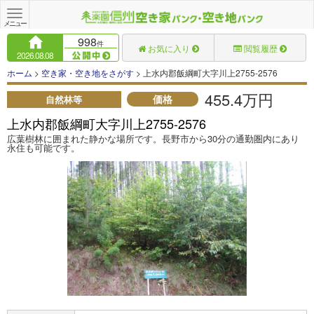
Toggle
navigation
メニュー
998
件
お気に入り
閲覧履歴
2026.08.08
ホーム
>
空き家・空き地をさがす
> 上水内郡飯綱町大字川上2755-2576
455.4万円
価格
自然林等
上水内郡飯綱町大字川上2755-2576
広葉樹林に囲まれた静かな場所です。長野市から30分の通勤圏内にあり
永住も可能です。