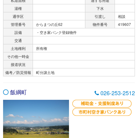
私道面積
適する用途
湯権
下水
通学区
引渡し
相談
管理番号
からまつの丘62
物件番号
419607
設備
・空き家バンク登録物件
交通
土地権利
所有権
その他一時金
接道状況
備考／防災情報
町分譲土地
飯綱町
026-253-2512