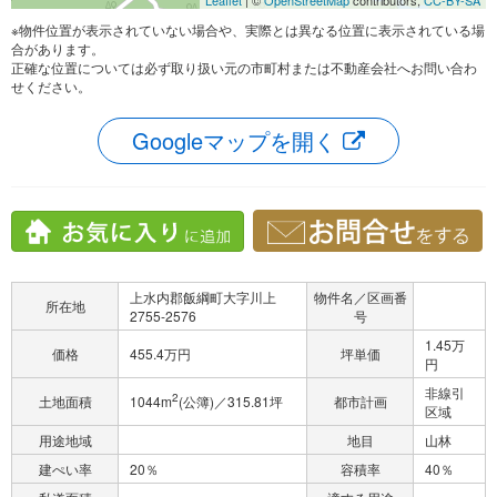
Leaflet
| ©
OpenStreetMap
contributors,
CC-BY-SA
※物件位置が表示されていない場合や、実際とは異なる位置に表示されている場
合があります。
正確な位置については必ず取り扱い元の市町村または不動産会社へお問い合わ
せください。
Googleマップを開く
上水内郡飯綱町大字川上
物件名／区画番
所在地
2755-2576
号
1.45万
価格
455.4万円
坪単価
円
非線引
2
土地面積
1044m
(公簿)／315.81坪
都市計画
区域
用途地域
地目
山林
建ぺい率
20％
容積率
40％