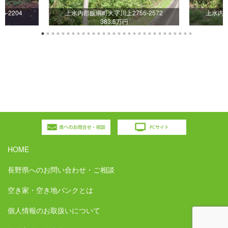
-2204
上水内郡飯綱町大字川上2755-2572
上水内郡
383.5万円
HOME
長野県へのお問い合わせ・ご相談
空き家・空き地バンクとは
個人情報のお取扱いについて