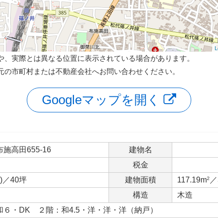
L
や、実際とは異なる位置に表示されている場合があります。
元の市町村または不動産会社へお問い合わせください。
Googleマップを開く
高田655-16
建物名
税金
)／40坪
建物面積
117.19m
2
／
構造
木造
６・DK ２階：和4.5・洋・洋・洋（納戸）