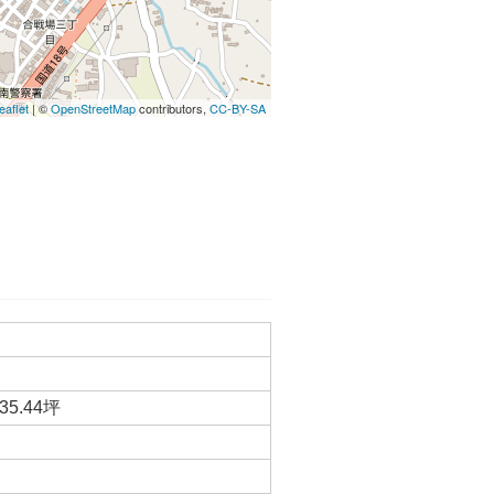
eaflet
| ©
OpenStreetMap
contributors,
CC-BY-SA
35.44坪