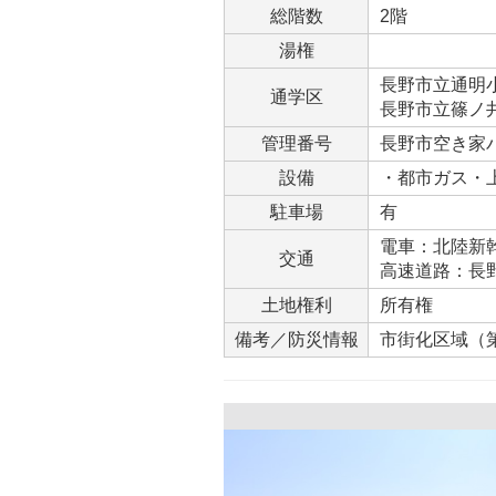
総階数
2階
湯権
長野市立通明小学
通学区
長野市立篠ノ井東
管理番号
長野市空き家バ
設備
・都市ガス・
駐車場
有
電車：北陸新幹
交通
高速道路：長野
土地権利
所有権
備考／防災情報
市街化区域（