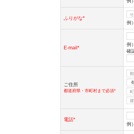
例
ふりがな*
例
例）
E-mail*
確
ご住所
都道府県・市町村まで必須*
電話*
例）