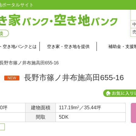
地ポータルサイト
・空き地バンクとは
空き家・空き地を提供
補助金・支援
 長野市篠ノ井布施高田655-16
長野市篠ノ井布施高田655-16
NEW
40坪
建物面積
117.19m
2
／35.44坪
間取
5DK