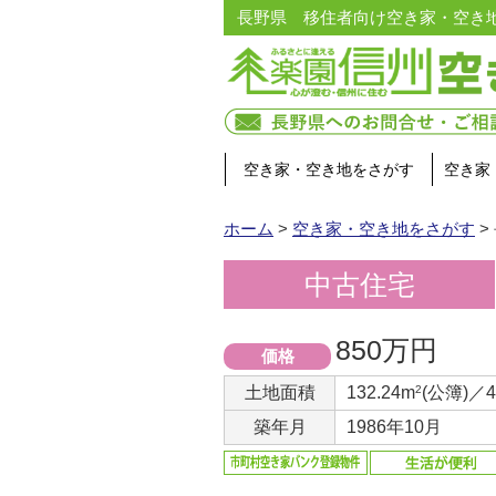
長野県 移住者向け空き家・空き
空き家・空き地をさがす
空き家
ホーム
>
空き家・空き地をさがす
>
中古住宅
850万円
価格
土地面積
132.24m
2
(公簿)／
築年月
1986年10月