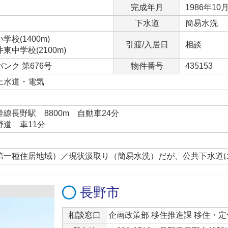
完成年月
1986年10
下水道
簡易水洗
校(1400m)
引渡/入居日
相談
中学校(2100m)
ンク 第676号
物件番号
435153
上水道・電気
線長野駅 8800m 自動車24分
道 車11分
第一種住居地域）／現状汲取り（簡易水洗）だが、公共下水道
長野市
相談窓口
企画政策部 移住推進課 移住・