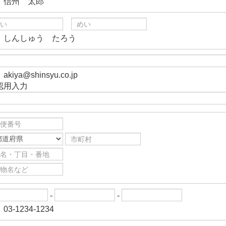
）信州 太郎
）しんしゅう たろう
akiya@shinsyu.co.jp
認用入力
-
-
03-1234-1234