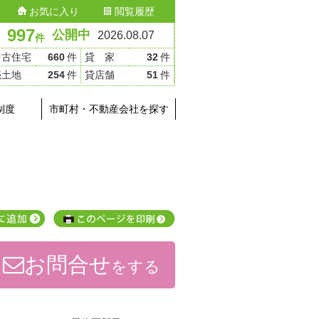
お気に入り
閲覧履歴
997
公開中
2026.08.07
件
中古住宅
660
件
貸 家
32
件
売土地
254
件
貸店舗
51
件
制度
市町村・不動産会社を探す
お問合せ
をする