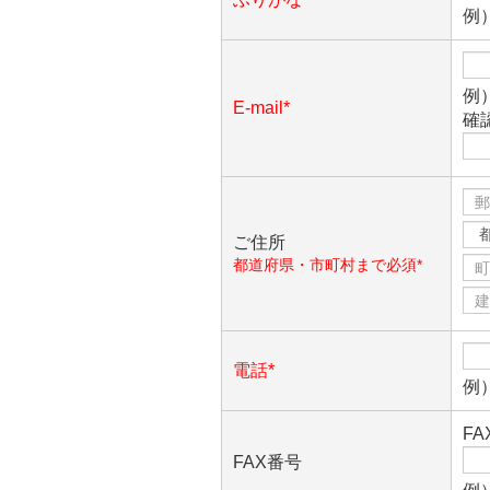
例
例）
E-mail*
確
ご住所
都道府県・市町村まで必須*
電話*
例）
F
FAX番号