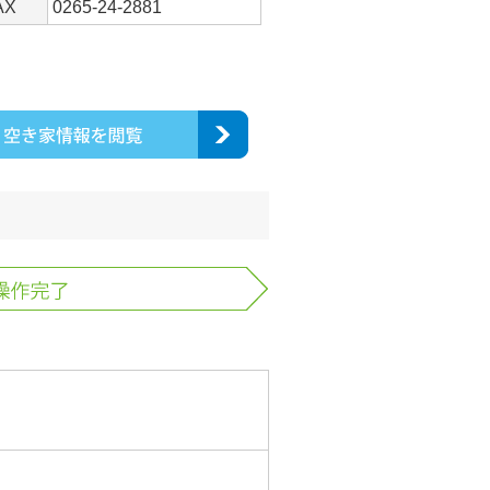
AX
0265-24-2881