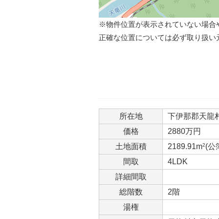
※物件位置が表示されていない場合
正確な位置については必ず取り扱い
所在地
下伊那郡天龍村平
価格
2880万円
土地面積
2189.91m
2
(公
間取
4LDK
詳細間取
総階数
2階
湯権