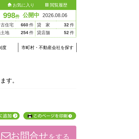
お気に入り
閲覧履歴
998
公開中
2026.08.06
件
中古住宅
660
件
貸 家
32
件
売土地
254
件
貸店舗
52
件
制度
市町村・不動産会社を探す
ります。
お問合せ
をする