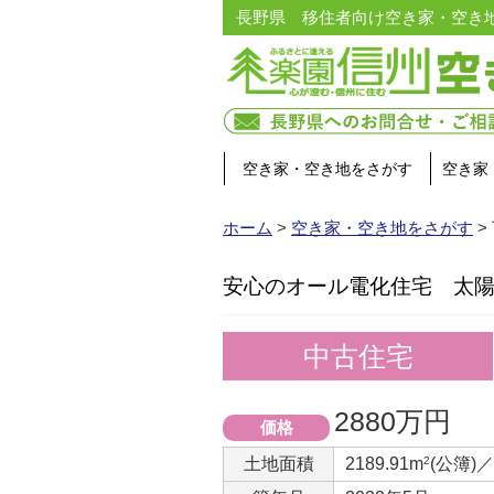
長野県 移住者向け空き家・空き
空き家・空き地をさがす
空き家
ホーム
>
空き家・空き地をさがす
>
安心のオール電化住宅 太陽
中古住宅
2880万円
価格
土地面積
2189.91m
2
(公簿)／