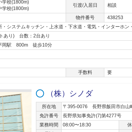
校(1800m)
引渡/入居日
相談
校(1800m)
物件番号
438253
所・システムキッチン・上水道・下水道・電気・インターホン
トあり) 台数：2台あり
岡駅 800m 徒歩10分
手数料
要
（株）シノダ
所在地
〒395-0076 長野県飯田市白山町2
免許番号
長野県知事免許(7)第4277号
業務時間
08:00〜18:30
休