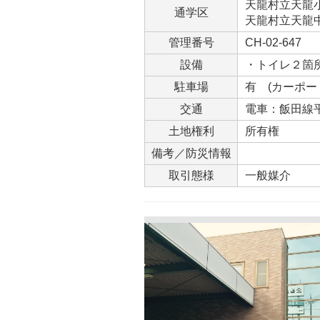
天龍村立天龍小学
通学区
天龍村立天龍中学
管理番号
CH-02-647
設備
・トイレ２箇
駐車場
有 (カーポー
交通
電車：飯田線平
土地権利
所有権
備考／防災情報
取引態様
一般媒介