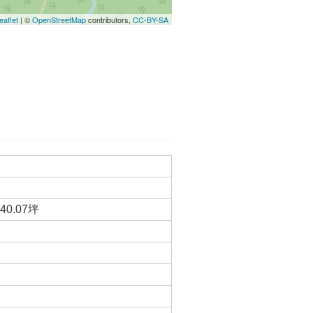
eaflet
| ©
OpenStreetMap
contributors,
CC-BY-SA
40.07坪