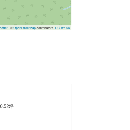
eaflet
| ©
OpenStreetMap
contributors,
CC-BY-SA
0.52坪