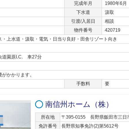
完成年月
1980年6月
下水道
汲取
引渡/入居日
相談
物件番号
420719
ス・上水道・汲取・電気・日当り良好・田舎リゾート向き
道園原I.C. 車27分
費がかかります。
手数料
要
南信州ホーム（株）
所在地
〒395-0155 長野県飯田市三日市
免許番号
長野県知事免許(2)第5612号