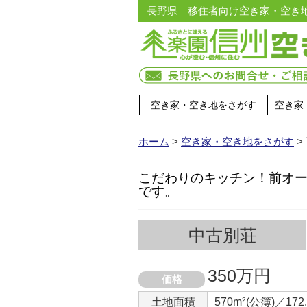
長野県 移住者向け空き家・空き
空き家・空き地をさがす
空き家
ホーム
>
空き家・空き地をさがす
>
こだわりのキッチン！前オー
です。
中古別荘
350万円
価格
土地面積
570m
2
(公簿)／172