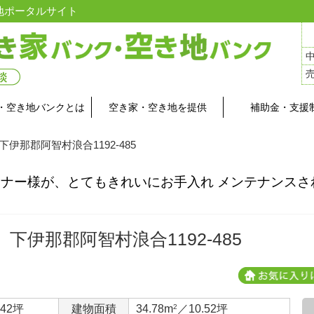
地ポータルサイト
・空き地バンクとは
空き家・空き地を提供
補助金・支援
 下伊那郡阿智村浪合1192-485
ナー様が、とてもきれいにお手入れ メンテナンスさ
下伊那郡阿智村浪合1192-485
.42坪
建物面積
34.78m
2
／10.52坪