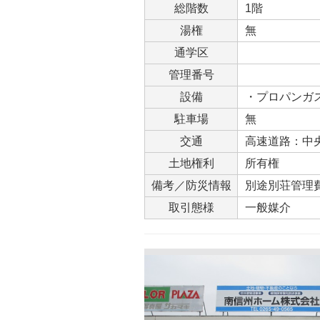
総階数
1階
湯権
無
通学区
管理番号
設備
・プロパンガ
駐車場
無
交通
高速道路：中央
土地権利
所有権
備考／防災情報
別途別荘管理
取引態様
一般媒介