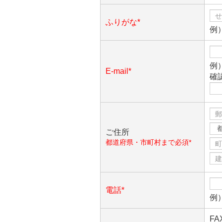
ふりがな*
例
例）
E-mail*
確
ご住所
都道府県・市町村まで必須*
電話*
例）
F