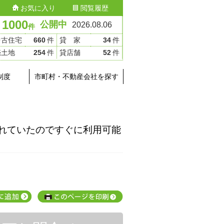
お気に入り
閲覧履歴
1000
公開中
2026.08.06
件
中古住宅
660
件
貸 家
34
件
売土地
254
件
貸店舗
52
件
制度
市町村・不動産会社を探す
れていたのですぐに利用可能