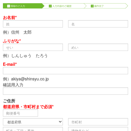
お名前*
例）信州 太郎
ふりがな*
例）しんしゅう たろう
E-mail*
例）akiya@shinsyu.co.jp
確認用入力
ご住所
都道府県・市町村まで必須*