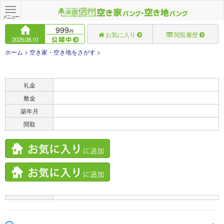
Toggle
navigation
メニュー
999
件
お気に入り
閲覧履歴
2026.08.10
ホーム
>
空き家・空き地をさがす
>
賃料
礼金
敷金
築年月
間取