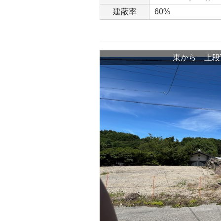
建蔽率
60%
東から 上段