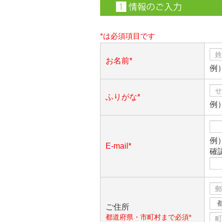
*は必須項目です
お名前*
例
ふりがな*
例
例）
E-mail*
確
ご住所
都道府県・市町村まで必須*