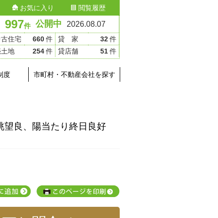
お気に入り
閲覧履歴
997
公開中
2026.08.07
件
中古住宅
660
件
貸 家
32
件
売土地
254
件
貸店舗
51
件
制度
市町村・不動産会社を探す
の眺望良、陽当たり終日良好