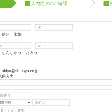
）信州 太郎
）しんしゅう たろう
akiya@shinsyu.co.jp
認用入力