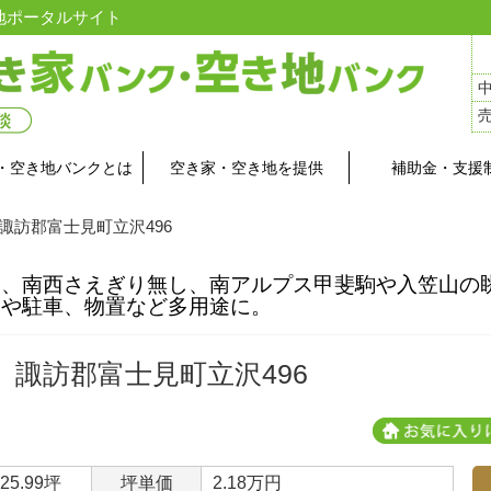
地ポータルサイト
・空き地バンクとは
空き家・空き地を提供
補助金・支援
 諏訪郡富士見町立沢496
い、南西さえぎり無し、南アルプス甲斐駒や入笠山
園や駐車、物置など多用途に。
諏訪郡富士見町立沢496
25.99坪
坪単価
2.18万円