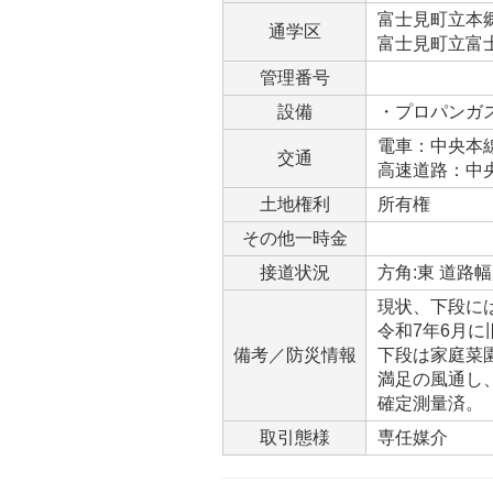
富士見町立本郷小
通学区
富士見町立富士見
管理番号
設備
・プロパンガ
電車：中央本線
交通
高速道路：中央
土地権利
所有権
その他一時金
接道状況
方角:東 道路幅員
現状、下段に
令和7年6月
備考／防災情報
下段は家庭菜
満足の風通し
確定測量済。
取引態様
専任媒介