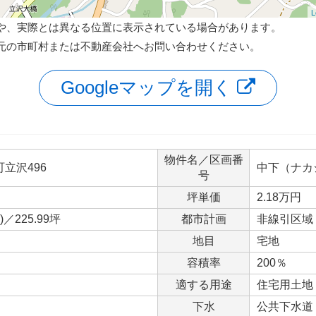
L
や、実際とは異なる位置に表示されている場合があります。
元の市町村または不動産会社へお問い合わせください。
Googleマップを開く
物件名／区画番
立沢496
中下（ナカ
号
坪単価
2.18万円
)／225.99坪
都市計画
非線引区域
地目
宅地
容積率
200％
適する用途
住宅用土地
下水
公共下水道