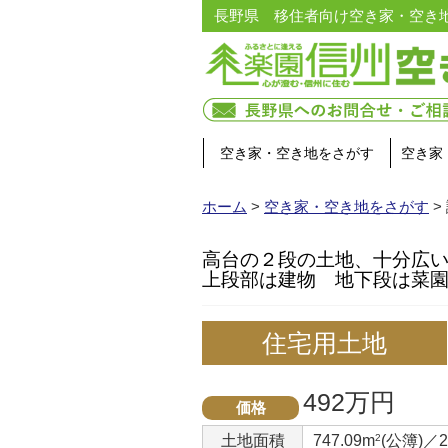
長野県 移住者向け空き家・空き
空き家・空き地をさがす
空き家
ホーム
>
空き家・空き地をさがす
>
高台の２段の土地、十分広
上段部は建物 地下段は菜
住宅用土地
492万円
価格
土地面積
747.09m
2
(公簿)／2