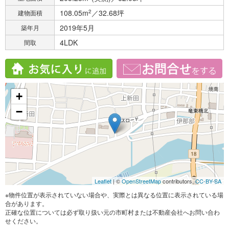
108.05m
2
／32.68坪
建物面積
2019年5月
築年月
4LDK
間取
+
−
Leaflet
| ©
OpenStreetMap
contributors,
CC-BY-SA
※物件位置が表示されていない場合や、実際とは異なる位置に表示されている場
合があります。
正確な位置については必ず取り扱い元の市町村または不動産会社へお問い合わ
せください。