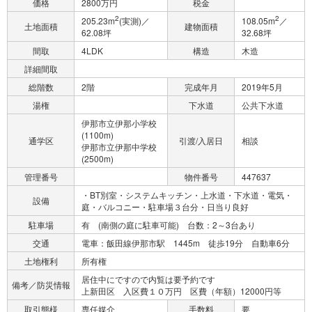
価格
2800万円
税金
2
2
205.23m
(実測)／
108.05m
／
土地面積
建物面積
62.08坪
32.68坪
間取
4LDK
構造
木造
詳細間取
総階数
2階
完成年月
2019年5月
湯権
下水道
公共下水道
伊那市立伊那小学校
(1100m)
通学区
引渡/入居日
相談
伊那市立伊那中学校
(2500m)
管理番号
物件番号
447637
・BT別室・システムキッチン・上水道・下水道・電気・
設備
庭・バルコニー・駐車場３台分・日当り良好
駐車場
有 (南側の庭に駐車可能) 台数：2～3台あり
交通
電車：飯田線伊那市駅 1445m 徒歩19分 自動車6分
土地権利
所有権
居住中にですので内覧は要予約です
備考／防災情報
上新田区 入区費１０万円 区費（年額）12000円等
取引態様
専任媒介
手数料
要