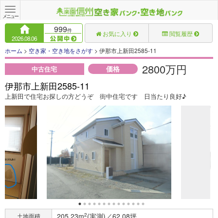
Toggle
navigation
メニュー
999
件
お気に入り
閲覧履歴
2026.08.06
ホーム
>
空き家・空き地をさがす
> 伊那市上新田2585-11
2800万円
価格
中古住宅
伊那市上新田2585-11
上新田で住宅お探しの方どうぞ 街中住宅です 日当たり良好♪
205.23m
2
(実測)／62.08坪
土地面積