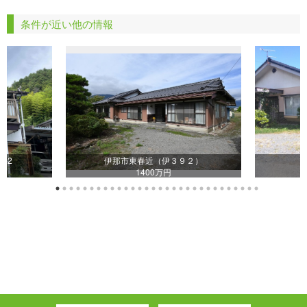
条件が近い他の情報
-2
伊那市東春近（伊３９２）
1400万円