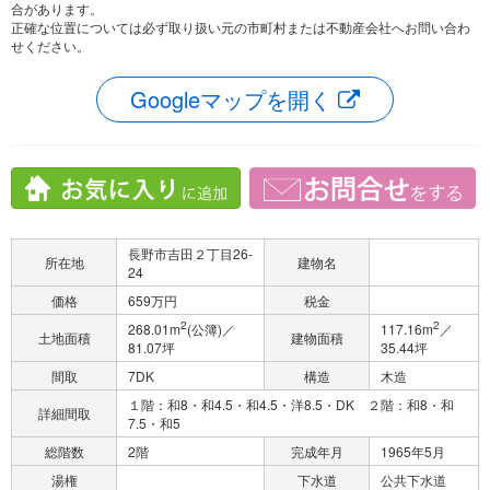
合があります。
正確な位置については必ず取り扱い元の市町村または不動産会社へお問い合わ
せください。
Googleマップを開く
長野市吉田２丁目26-
所在地
建物名
24
価格
659万円
税金
2
2
268.01m
(公簿)／
117.16m
／
土地面積
建物面積
81.07坪
35.44坪
間取
7DK
構造
木造
１階：和8・和4.5・和4.5・洋8.5・DK ２階：和8・和
詳細間取
7.5・和5
総階数
2階
完成年月
1965年5月
湯権
下水道
公共下水道