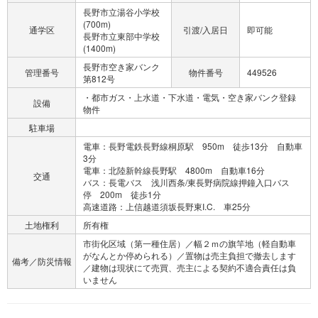
長野市立湯谷小学校
(700m)
通学区
引渡/入居日
即可能
長野市立東部中学校
(1400m)
長野市空き家バンク
管理番号
物件番号
449526
第812号
・都市ガス・上水道・下水道・電気・空き家バンク登録
設備
物件
駐車場
電車：長野電鉄長野線桐原駅 950m 徒歩13分 自動車
3分
電車：北陸新幹線長野駅 4800m 自動車16分
交通
バス：長電バス 浅川西条/東長野病院線押鐘入口バス
停 200m 徒歩1分
高速道路：上信越道須坂長野東I.C. 車25分
土地権利
所有権
市街化区域（第一種住居）／幅２ｍの旗竿地（軽自動車
がなんとか停められる）／置物は売主負担で撤去します
備考／防災情報
／建物は現状にて売買、売主による契約不適合責任は負
いません