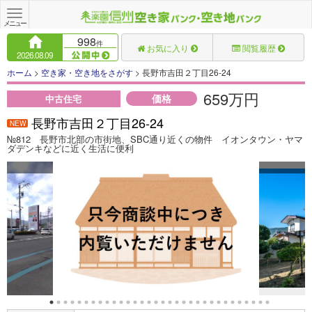
Toggle
navigation
メニュー
998
件
お気に入り
閲覧履歴
2026.08.09
ホーム
>
空き家・空き地をさがす
> 長野市吉田２丁目26-24
659万円
価格
中古住宅
長野市吉田２丁目26-24
NEW
№812 長野市北部の市街地、SBC通り近くの物件 イオンタウン・ヤマ
ダデンキなどに近く生活に便利
ン