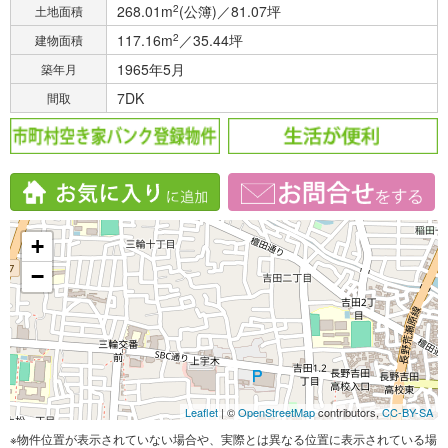
268.01m
2
(公簿)／81.07坪
土地面積
117.16m
2
／35.44坪
建物面積
1965年5月
築年月
7DK
間取
+
−
Leaflet
| ©
OpenStreetMap
contributors,
CC-BY-SA
※物件位置が表示されていない場合や、実際とは異なる位置に表示されている場