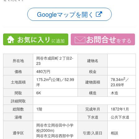
Googleマップを開く
岡谷市成田町２丁目2-
所在地
建物名
23
価格
480万円
税金
2
2
175.2m
(公簿)／52.99
78.34m
／
土地面積
建物面積
坪
23.69坪
間取
6K
構造
木造
詳細間取
総階数
1階
完成年月
1872年1月
湯権
下水道
公共下水道
岡谷市立岡谷田中小学
校(2000m)
通学区
引渡/入居日
相談
岡谷市立岡谷西部中学