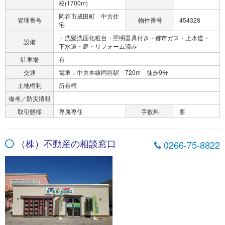
校(1700m)
岡谷市成田町 中古住
管理番号
物件番号
454328
宅
・洗髪洗面化粧台・照明器具付き・都市ガス・上水道・
設備
下水道・庭・リフォーム済み
駐車場
有
交通
電車：中央本線岡谷駅 720m 徒歩9分
土地権利
所有権
備考／防災情報
取引態様
専属専任
手数料
要
（株）不動産の相談窓口
0266-75-8822