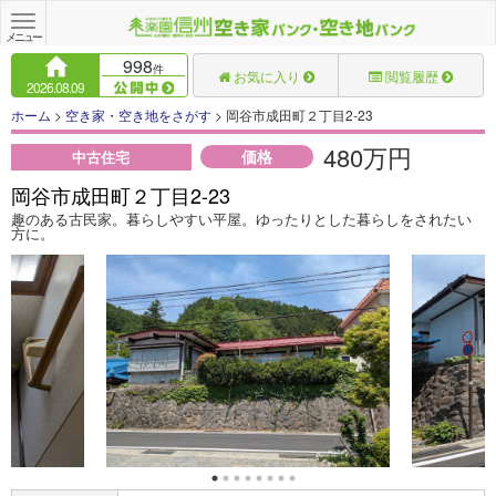
Toggle
navigation
メニュー
998
件
お気に入り
閲覧履歴
2026.08.09
ホーム
>
空き家・空き地をさがす
> 岡谷市成田町２丁目2-23
480万円
価格
中古住宅
岡谷市成田町２丁目2-23
趣のある古民家。暮らしやすい平屋。ゆったりとした暮らしをされたい
方に。