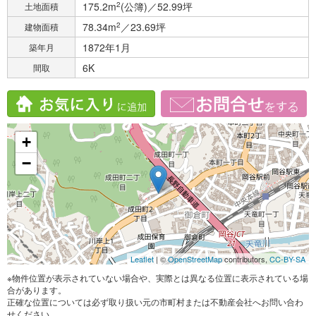
175.2m
2
(公簿)／52.99坪
土地面積
78.34m
2
／23.69坪
建物面積
1872年1月
築年月
6K
間取
+
−
Leaflet
| ©
OpenStreetMap
contributors,
CC-BY-SA
※物件位置が表示されていない場合や、実際とは異なる位置に表示されている場
合があります。
正確な位置については必ず取り扱い元の市町村または不動産会社へお問い合わ
せください。