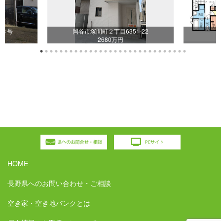
番３号
岡谷市塚間町２丁目6351-22
2680万円
HOME
長野県へのお問い合わせ・ご相談
空き家・空き地バンクとは