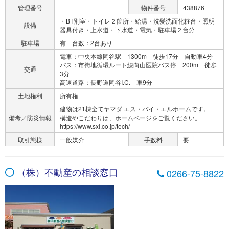
管理番号
物件番号
438876
・BT別室・トイレ２箇所・給湯・洗髪洗面化粧台・照明
設備
器具付き・上水道・下水道・電気・駐車場２台分
駐車場
有 台数：2台あり
電車：中央本線岡谷駅 1300m 徒歩17分 自動車4分
バス：市街地循環ルート線向山医院バス停 200m 徒歩
交通
3分
高速道路：長野道岡谷I.C. 車9分
土地権利
所有権
建物は21棟全てヤマダ エス・バイ・エルホームです。
備考／防災情報
構造やこだわりは、ホームページをご覧ください。
https://www.sxl.co.jp/tech/
取引態様
一般媒介
手数料
要
（株）不動産の相談窓口
0266-75-8822