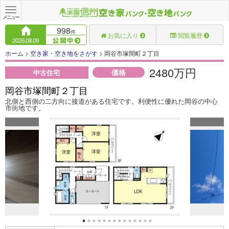
Toggle
navigation
メニュー
998
件
お気に入り
閲覧履歴
2026.08.09
ホーム
>
空き家・空き地をさがす
> 岡谷市塚間町２丁目
2480万円
価格
中古住宅
岡谷市塚間町２丁目
北側と西側の二方向に接道がある住宅です。利便性に優れた岡谷の中心
市街地です。