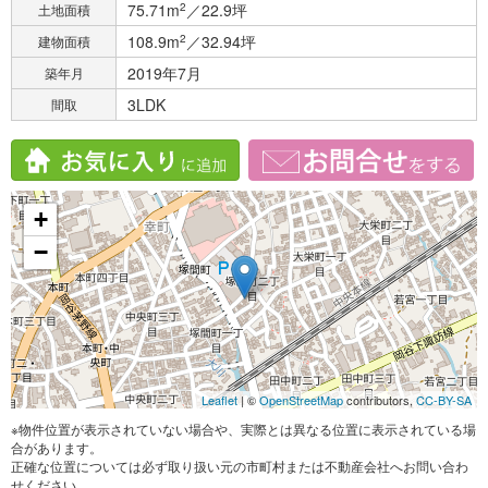
75.71m
2
／22.9坪
土地面積
108.9m
2
／32.94坪
建物面積
2019年7月
築年月
3LDK
間取
+
−
Leaflet
| ©
OpenStreetMap
contributors,
CC-BY-SA
※物件位置が表示されていない場合や、実際とは異なる位置に表示されている場
合があります。
正確な位置については必ず取り扱い元の市町村または不動産会社へお問い合わ
せください。