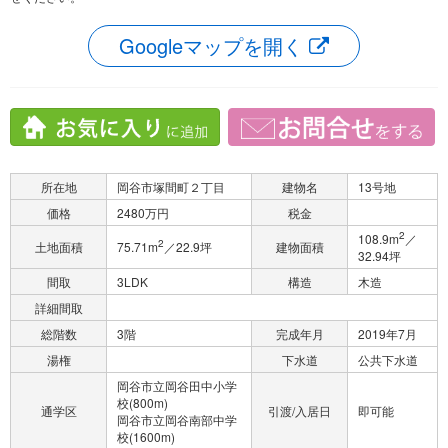
Googleマップを開く
所在地
岡谷市塚間町２丁目
建物名
13号地
価格
2480万円
税金
2
108.9m
／
2
土地面積
75.71m
／22.9坪
建物面積
32.94坪
間取
3LDK
構造
木造
詳細間取
総階数
3階
完成年月
2019年7月
湯権
下水道
公共下水道
岡谷市立岡谷田中小学
校(800m)
通学区
引渡/入居日
即可能
岡谷市立岡谷南部中学
校(1600m)