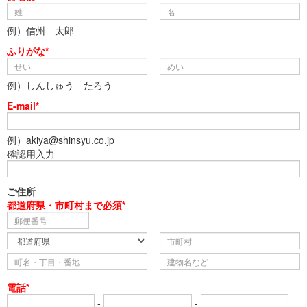
例）信州 太郎
ふりがな*
例）しんしゅう たろう
E-mail*
例）akiya@shinsyu.co.jp
確認用入力
ご住所
都道府県・市町村まで必須*
電話*
-
-