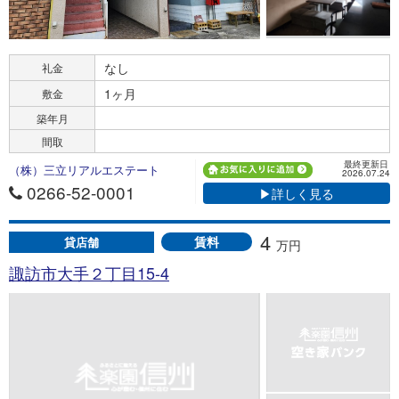
なし
礼金
1ヶ月
敷金
築年月
間取
最終更新日
（株）三立リアルエステート
2026.07.24
0266-52-0001
▶詳しく見る
4
賃料
貸店舗
万円
諏訪市大手２丁目15-4