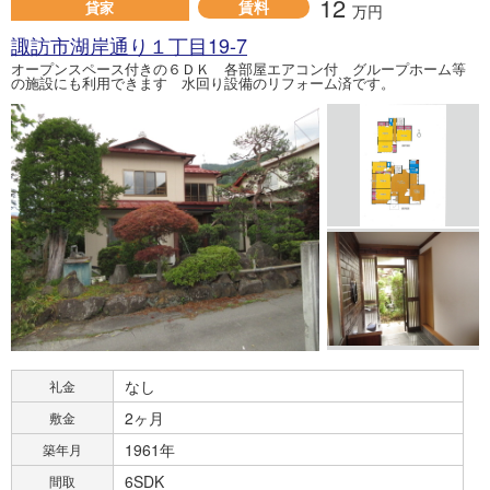
12
賃料
貸家
万円
諏訪市湖岸通り１丁目19-7
オープンスペース付きの６ＤＫ 各部屋エアコン付 グループホーム等
の施設にも利用できます 水回り設備のリフォーム済です。
なし
礼金
2ヶ月
敷金
1961年
築年月
6SDK
間取