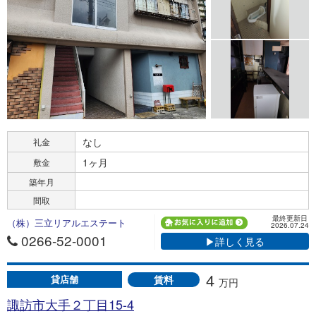
なし
礼金
1ヶ月
敷金
築年月
間取
最終更新日
（株）三立リアルエステート
2026.07.24
0266-52-0001
▶詳しく見る
4
賃料
貸店舗
万円
諏訪市大手２丁目15-4