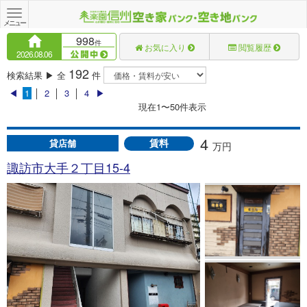
Toggle
navigation
メニュー
998
件
お気に入り
閲覧履歴
2026.08.06
192
検索結果 ▶ 全
件
◀
1
│
2
│
3
│
4
▶
現在1〜50件表示
4
賃料
貸店舗
万円
諏訪市大手２丁目15-4