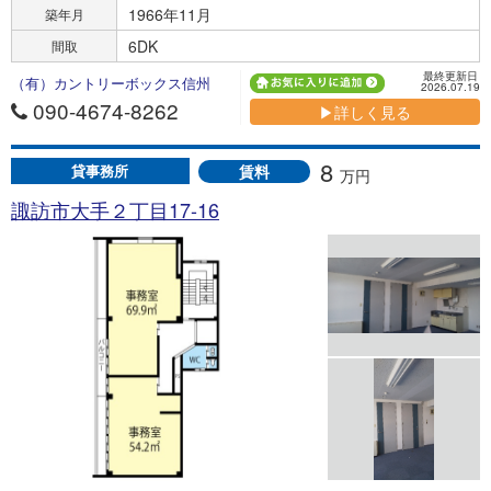
1966年11月
築年月
6DK
間取
最終更新日
（有）カントリーボックス信州
2026.07.19
090-4674-8262
▶詳しく見る
8
賃料
貸事務所
万円
諏訪市大手２丁目17-16