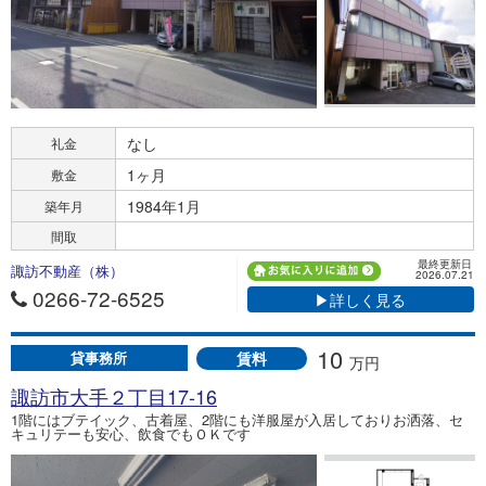
なし
礼金
1ヶ月
敷金
1984年1月
築年月
間取
最終更新日
諏訪不動産（株）
2026.07.21
0266-72-6525
▶詳しく見る
10
賃料
貸事務所
万円
諏訪市大手２丁目17-16
1階にはブテイック、古着屋、2階にも洋服屋が入居しておりお洒落、セ
キュリテーも安心、飲食でもＯＫです