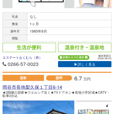
なし
礼金
1ヶ月
敷金
1985年9月
築年月
間取
最終更新日
エステートおくむら（有）
2026.08.03
0266-57-0023
▶詳しく見る
6.7
賃料
貸家
万円
岡谷市長地梨久保１丁目6-14
★2階建の貸家★ウエルシア近く★TVドアホン★長地小学区域★CATV・
駐車2台込