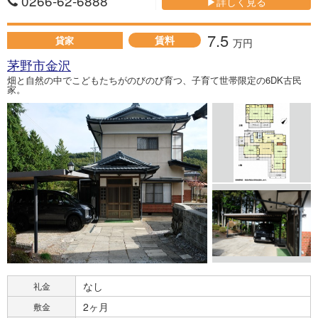
0266-62-6888
▶詳しく見る
7.5
賃料
貸家
万円
茅野市金沢
畑と自然の中でこどもたちがのびのび育つ、子育て世帯限定の6DK古民
家。
なし
礼金
2ヶ月
敷金