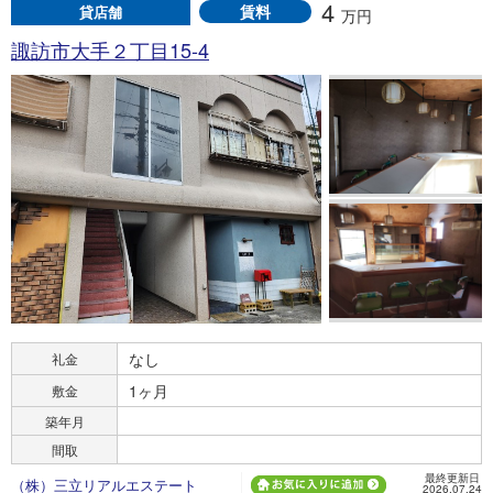
4
賃料
貸店舗
万円
諏訪市大手２丁目15-4
なし
礼金
1ヶ月
敷金
築年月
間取
最終更新日
（株）三立リアルエステート
2026.07.24