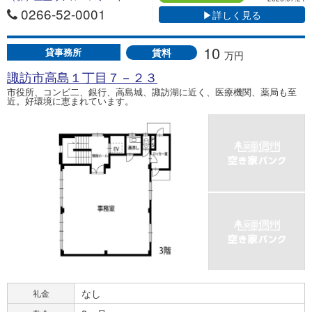
0266-52-0001
▶詳しく見る
10
賃料
貸事務所
万円
諏訪市高島１丁目７－２３
市役所、コンビ二、銀行、高島城、諏訪湖に近く、医療機関、薬局も至
近。好環境に恵まれています。
なし
礼金