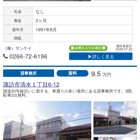
なし
礼金
2ヶ月
敷金
1991年8月
築年月
間取
最終更新日
（株）サンケイ
2026.07.22
0266-72-6196
▶詳しく見る
9.5
賃料
貸事務所
万円
諏訪市清水１丁目6-12
国道20号線沿いに面する、車通りの多い場所にある貸事務所です。3階。
駐車2台無料。