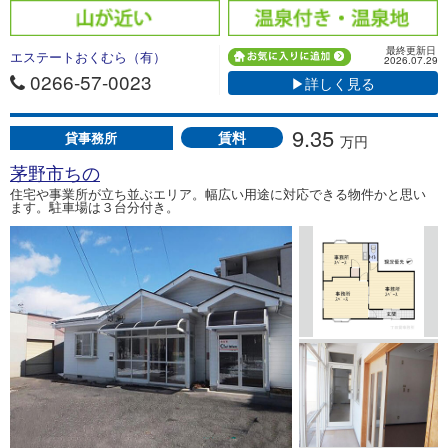
最終更新日
エステートおくむら（有）
2026.07.29
0266-57-0023
▶詳しく見る
9.35
賃料
貸事務所
万円
茅野市ちの
住宅や事業所が立ち並ぶエリア。幅広い用途に対応できる物件かと思い
ます。駐車場は３台分付き。