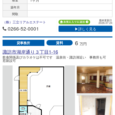
1ヶ月
築年月
間取
最終更新日
（株）三立リアルエステート
2026.07.24
0266-52-0001
▶詳しく見る
6
賃料
貸事務所
万円
諏訪市湖岸通り３丁目1-16
飲食関係及びカラオケは不可です 温泉街・諏訪湖近い 事務所も可
窓新設可