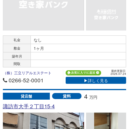
なし
礼金
1ヶ月
敷金
築年月
間取
最終更新日
（株）三立リアルエステート
2026.07.24
0266-52-0001
▶詳しく見る
4
賃料
貸店舗
万円
諏訪市大手２丁目15-4