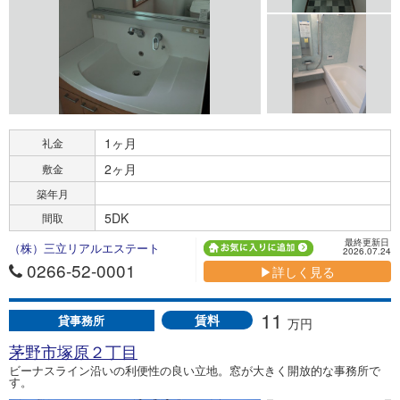
1ヶ月
礼金
2ヶ月
敷金
築年月
5DK
間取
最終更新日
（株）三立リアルエステート
2026.07.24
0266-52-0001
▶詳しく見る
11
賃料
貸事務所
万円
茅野市塚原２丁目
ビーナスライン沿いの利便性の良い立地。窓が大きく開放的な事務所で
す。