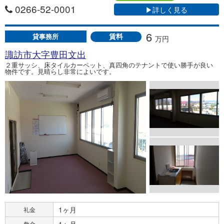
0266-52-0001
▶詳しく見る
6
賃料
貸事務所
万円
諏訪市大字豊田文出
２重サッシ、床タイルカーペット、真四角のテナントで使い勝手が良い
物件です。見晴らし非常によいです。
1ヶ月
礼金
敷金