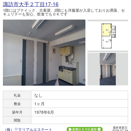
諏訪市大手２丁目17-16
1階にはブテイック、古着屋、2階にも洋服屋が入居しておりお洒落、セ
キュリテーも安心、飲食でもＯＫです
なし
礼金
1ヶ月
敷金
1978年6月
築年月
間取
最終更新日
（株）三立リアルエステート
2026.07.24