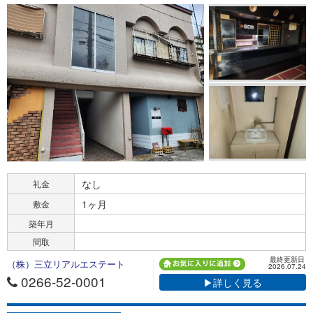
なし
礼金
1ヶ月
敷金
築年月
間取
最終更新日
（株）三立リアルエステート
2026.07.24
0266-52-0001
▶詳しく見る