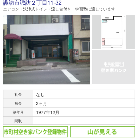
諏訪市諏訪２丁目11-32
エアコン・洗浄式トイレ・流し台付き 学習塾に適しています
なし
礼金
2ヶ月
敷金
1977年12月
築年月
間取