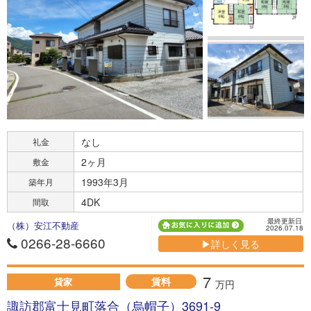
なし
礼金
2ヶ月
敷金
1993年3月
築年月
4DK
間取
最終更新日
（株）安江不動産
2026.07.18
0266-28-6660
▶詳しく見る
7
賃料
貸家
万円
諏訪郡富士見町落合（烏帽子）3691-9