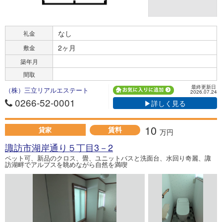
なし
礼金
2ヶ月
敷金
築年月
間取
最終更新日
（株）三立リアルエステート
2026.07.24
0266-52-0001
▶詳しく見る
10
賃料
貸家
万円
諏訪市湖岸通り５丁目3－2
ペット可、新品のクロス、畳、ユニットバスと洗面台、水回り奇麗、諏
訪湖畔でアルプスを眺めながら自然を満喫