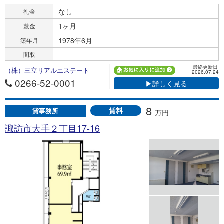
なし
礼金
1ヶ月
敷金
1978年6月
築年月
間取
最終更新日
（株）三立リアルエステート
2026.07.24
0266-52-0001
▶詳しく見る
8
賃料
貸事務所
万円
諏訪市大手２丁目17-16