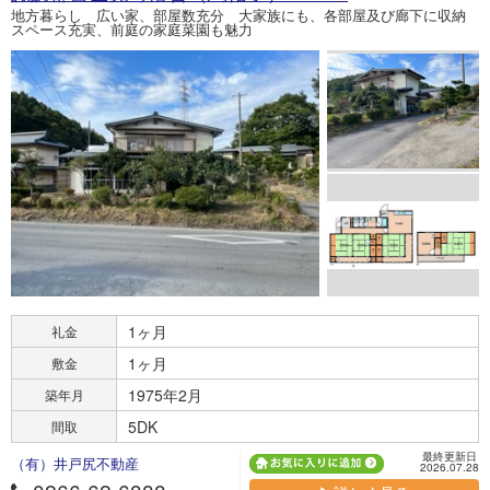
地方暮らし 広い家、部屋数充分 大家族にも、各部屋及び廊下に収納
スペース充実、前庭の家庭菜園も魅力
1ヶ月
礼金
1ヶ月
敷金
1975年2月
築年月
5DK
間取
最終更新日
（有）井戸尻不動産
2026.07.28