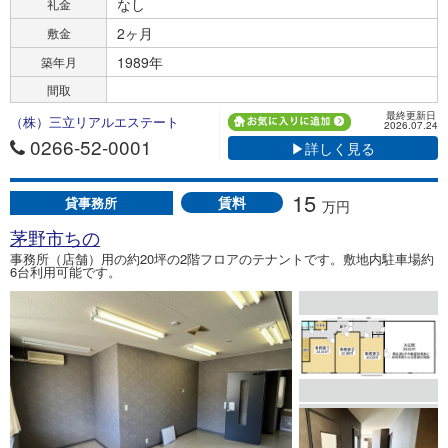
なし
礼金
2ヶ月
敷金
1989年
築年月
間取
最終更新日
（株）三立リアルエステート
2026.07.24
0266-52-0001
▶詳しく見る
15
賃料
貸事務所
万円
茅野市ちの
事務所（店舗）用の約20坪の2階フロアのテナントです。敷地内駐車場約
6台利用可能です。