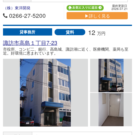
最終更新日
（株）東洋開発
2026.07.21
0266-27-5200
▶詳しく見る
12
賃料
貸事務所
万円
諏訪市高島１丁目7-23
市役所、コンビ二、銀行、高島城、諏訪湖に近く、医療機関、薬局も至
近。好環境に恵まれています。