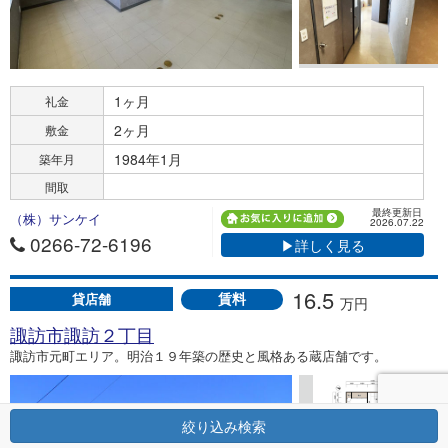
1ヶ月
礼金
2ヶ月
敷金
1984年1月
築年月
間取
最終更新日
（株）サンケイ
2026.07.22
0266-72-6196
▶詳しく見る
16.5
賃料
貸店舗
万円
諏訪市諏訪２丁目
諏訪市元町エリア。明治１９年築の歴史と風格ある蔵店舗です。
絞り込み検索