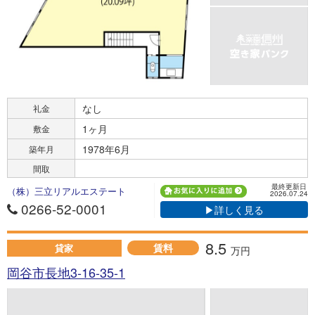
なし
礼金
1ヶ月
敷金
1978年6月
築年月
間取
最終更新日
（株）三立リアルエステート
2026.07.24
0266-52-0001
▶詳しく見る
8.5
賃料
貸家
万円
岡谷市長地3-16-35-1