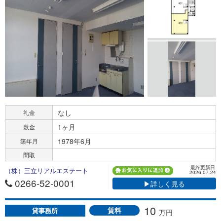
なし
礼金
1ヶ月
敷金
1978年6月
築年月
間取
最終更新日
（株）三立リアルエステート
2026.07.24
0266-52-0001
▶詳しく見る
10
賃料
貸事務所
万円