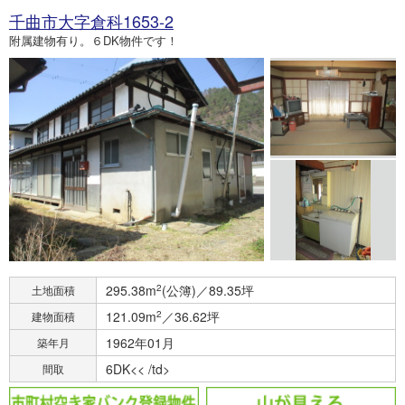
千曲市大字倉科1653-2
附属建物有り。６DK物件です！
295.38m
2
(公簿)／89.35坪
土地面積
121.09m
2
／36.62坪
建物面積
1962年01月
築年月
6DK<< /td>
間取