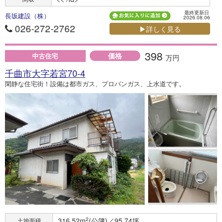
最終更新日
長坂建設（株）
2026.08.06
026-272-2762
▶詳しく見る
398
価格
中古住宅
万円
千曲市大字若宮70-4
閑静な住宅街！設備は都市ガス、プロパンガス、上水道です。
316.52m
2
(公簿)／95.74坪
土地面積