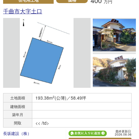
400
万円
千曲市大字土口
193.38m
2
(公簿)／58.49坪
土地面積
建物面積
築年月
<< /td>
間取
最終更新日
長坂建設（株）
2026.08.06