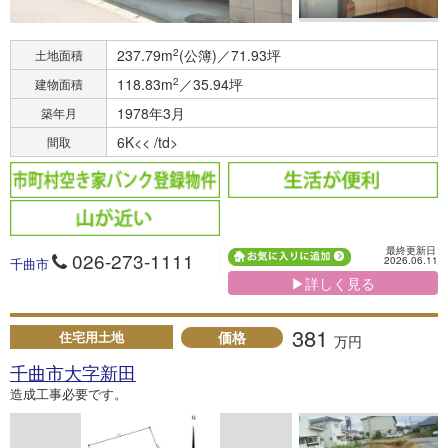
237.79m
2
(公簿)／71.93坪
土地面積
118.83m
2
／35.94坪
建物面積
1978年3月
築年月
6K<< /td>
間取
最終更新日
026-273-1111
2026.06.11
千曲市
▶詳しく見る
381
価格
住宅用土地
万円
千曲市大字新田
造成工事必要です。