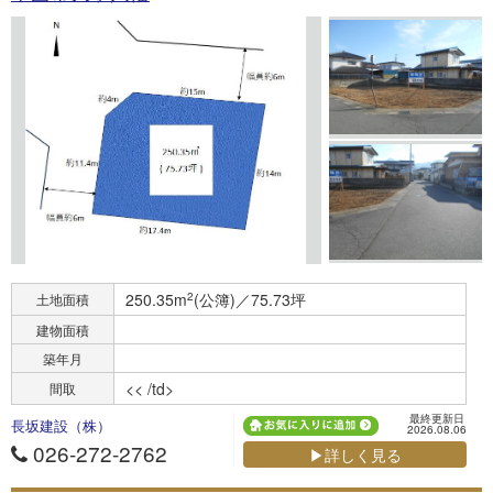
250.35m
2
(公簿)／75.73坪
土地面積
建物面積
築年月
<< /td>
間取
最終更新日
長坂建設（株）
2026.08.06
026-272-2762
▶詳しく見る