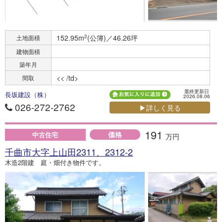
152.95m
2
(公簿)／46.26坪
土地面積
建物面積
築年月
<< /td>
間取
最終更新日
長坂建設（株）
2026.08.06
026-272-2762
▶詳しく見る
191
価格
中古住宅
万円
千曲市大字上山田2311、2312-2
木造2階建 庭・畑付き物件です。