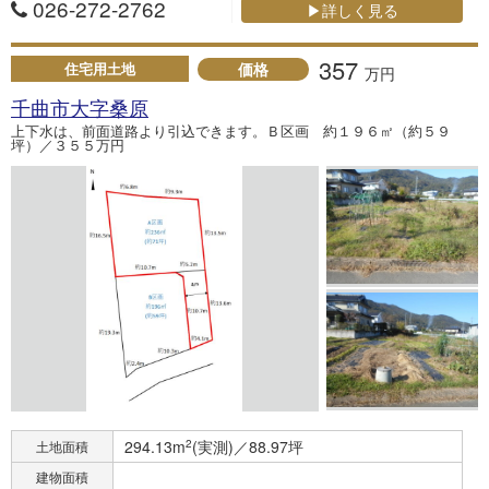
026-272-2762
▶詳しく見る
357
価格
住宅用土地
万円
千曲市大字桑原
上下水は、前面道路より引込できます。Ｂ区画 約１９６㎡（約５９
坪）／３５５万円
294.13m
2
(実測)／88.97坪
土地面積
建物面積