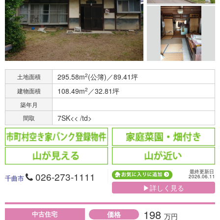
295.58m
2
(公簿)／89.41坪
土地面積
108.49m
2
／32.81坪
建物面積
築年月
7SK<< /td>
間取
最終更新日
026-273-1111
2026.06.11
千曲市
▶詳しく見る
198
価格
中古住宅
万円