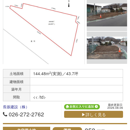
144.48m
2
(実測)／43.7坪
土地面積
建物面積
築年月
<< /td>
間取
最終更新日
長坂建設（株）
2026.08.06
026-272-2762
▶詳しく見る