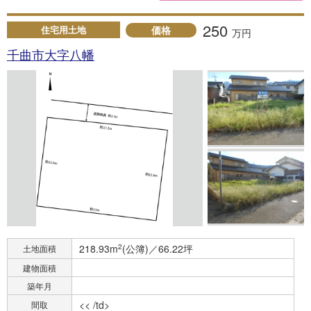
250
価格
住宅用土地
万円
千曲市大字八幡
218.93m
2
(公簿)／66.22坪
土地面積
建物面積
築年月
<< /td>
間取