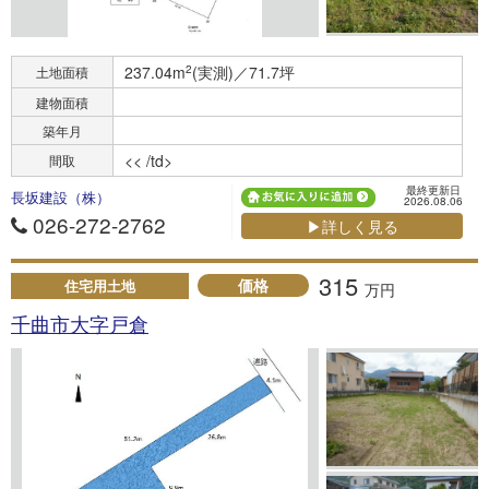
237.04m
2
(実測)／71.7坪
土地面積
建物面積
築年月
<< /td>
間取
最終更新日
長坂建設（株）
2026.08.06
026-272-2762
▶詳しく見る
315
価格
住宅用土地
万円
千曲市大字戸倉