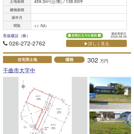
459.3m
2
(公簿)／138.93坪
土地面積
建物面積
築年月
<< /td>
間取
最終更新日
長坂建設（株）
2026.08.06
026-272-2762
▶詳しく見る
302
価格
住宅用土地
万円
千曲市大字中