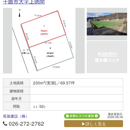
千曲市大字上徳間
230m
2
(実測)／69.57坪
土地面積
建物面積
築年月
<< /td>
間取
最終更新日
長坂建設（株）
2026.08.06
026-272-2762
▶詳しく見る