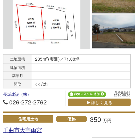
235m
2
(実測)／71.08坪
土地面積
建物面積
築年月
<< /td>
間取
最終更新日
長坂建設（株）
2026.08.06
026-272-2762
▶詳しく見る
350
価格
住宅用土地
万円
千曲市大字雨宮