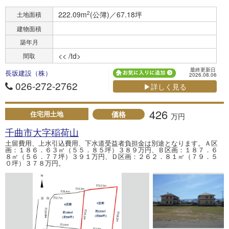
222.09m
2
(公簿)／67.18坪
土地面積
建物面積
築年月
<< /td>
間取
最終更新日
長坂建設（株）
2026.08.06
026-272-2762
▶詳しく見る
426
価格
住宅用土地
万円
千曲市大字稲荷山
土留費用、上水引込費用、下水道受益者負担金は別途となります。Ａ区
画：１８６．６３㎡（５５．８５坪）３８９万円、Ｂ区画：１８７．６
８㎡（５６．７７坪）３９１万円、Ｄ区画：２６２．８１㎡（７９．５
０坪）３７８万円。