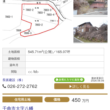
545.71m
2
(公簿)／165.07坪
土地面積
建物面積
築年月
<< /td>
間取
最終更新日
長坂建設（株）
2026.08.06
026-272-2762
▶詳しく見る
450
価格
住宅用土地
万円
千曲市大字八幡