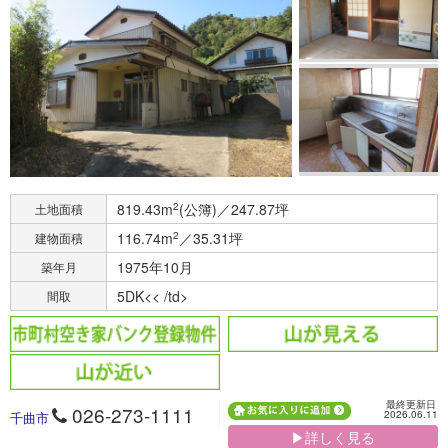
819.43m
2
(公簿)／247.87坪
土地面積
116.74m
2
／35.31坪
建物面積
1975年10月
築年月
5DK<< /td>
間取
最終更新日
026-273-1111
2026.06.11
千曲市
▶詳しく見る