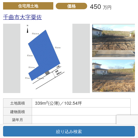
450
価格
住宅用土地
万円
千曲市大字粟佐
339m
2
(公簿)／102.54坪
土地面積
建物面積
築年月
<< /td>
間取
絞り込み検索
最終更新日