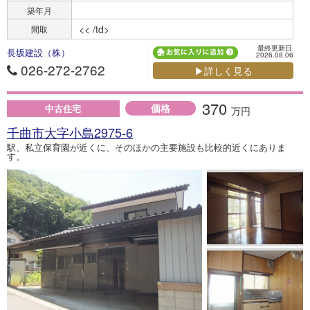
築年月
<< /td>
間取
最終更新日
長坂建設（株）
2026.08.06
026-272-2762
▶詳しく見る
370
価格
中古住宅
万円
千曲市大字小島2975-6
駅、私立保育園が近くに、そのほかの主要施設も比較的近くにありま
す。