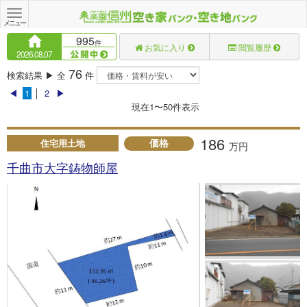
Toggle
navigation
メニュー
995
件
お気に入り
閲覧履歴
2026.08.07
76
検索結果 ▶ 全
件
◀
1
│
2
▶
現在1〜50件表示
186
価格
住宅用土地
万円
千曲市大字鋳物師屋