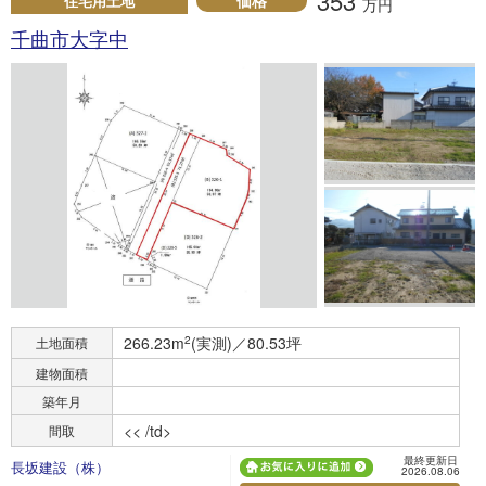
353
価格
住宅用土地
万円
千曲市大字中
266.23m
2
(実測)／80.53坪
土地面積
建物面積
築年月
<< /td>
間取
最終更新日
長坂建設（株）
2026.08.06