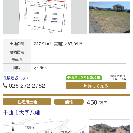
287.91m
2
(実測)／87.09坪
土地面積
建物面積
築年月
<< /td>
間取
最終更新日
長坂建設（株）
2026.08.06
026-272-2762
▶詳しく見る
450
価格
住宅用土地
万円
千曲市大字八幡