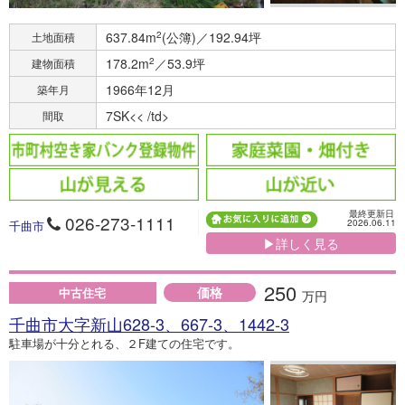
637.84m
2
(公簿)／192.94坪
土地面積
178.2m
2
／53.9坪
建物面積
1966年12月
築年月
7SK<< /td>
間取
最終更新日
026-273-1111
2026.06.11
千曲市
▶詳しく見る
250
価格
中古住宅
万円
千曲市大字新山628-3、667-3、1442-3
駐車場が十分とれる、２F建ての住宅です。