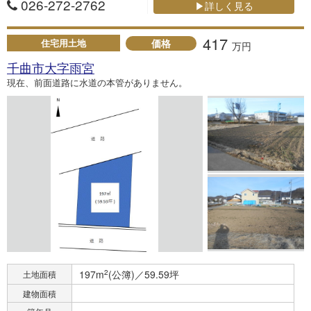
026-272-2762
▶詳しく見る
417
価格
住宅用土地
万円
千曲市大字雨宮
現在、前面道路に水道の本管がありません。
197m
2
(公簿)／59.59坪
土地面積
建物面積