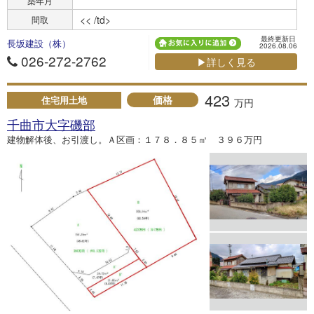
築年月
<< /td>
間取
最終更新日
長坂建設（株）
2026.08.06
026-272-2762
▶詳しく見る
423
価格
住宅用土地
万円
千曲市大字磯部
建物解体後、お引渡し。Ａ区画：１７８．８５㎡ ３９６万円