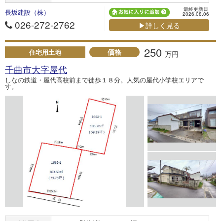
最終更新日
長坂建設（株）
2026.08.06
026-272-2762
▶詳しく見る
250
価格
住宅用土地
万円
千曲市大字屋代
しなの鉄道・屋代高校前まで徒歩１８分。人気の屋代小学校エリアで
す。