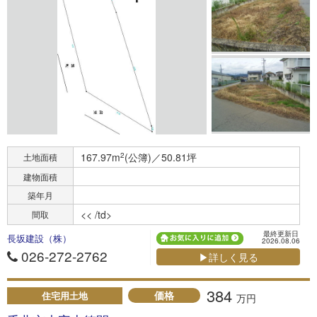
167.97m
2
(公簿)／50.81坪
土地面積
建物面積
築年月
<< /td>
間取
最終更新日
長坂建設（株）
2026.08.06
026-272-2762
▶詳しく見る
384
価格
住宅用土地
万円