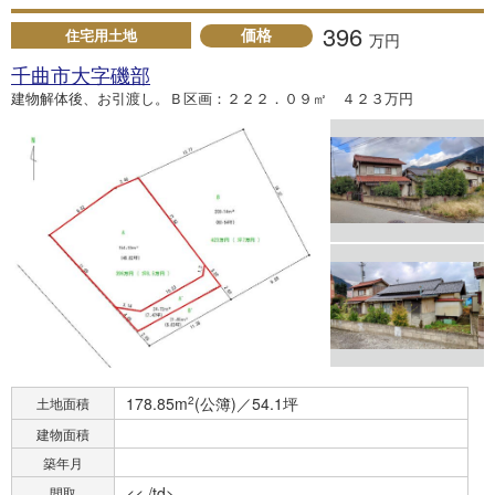
396
価格
住宅用土地
万円
千曲市大字磯部
建物解体後、お引渡し。Ｂ区画：２２２．０９㎡ ４２３万円
178.85m
2
(公簿)／54.1坪
土地面積
建物面積
築年月
<< /td>
間取