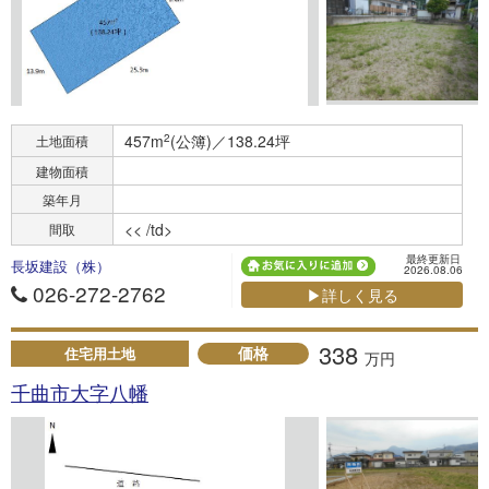
457m
2
(公簿)／138.24坪
土地面積
建物面積
築年月
<< /td>
間取
最終更新日
長坂建設（株）
2026.08.06
026-272-2762
▶詳しく見る
338
価格
住宅用土地
万円
千曲市大字八幡