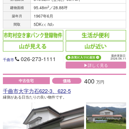
95.48m
2
／28.88坪
建物面積
1967年6月
築年月
5DK<< /td>
間取
最終更新日
026-273-1111
2026.06.11
千曲市
▶詳しく見る
400
価格
中古住宅
万円
千曲市大字力石622-3、622-5
縁側がある日当たりの良い物件です。