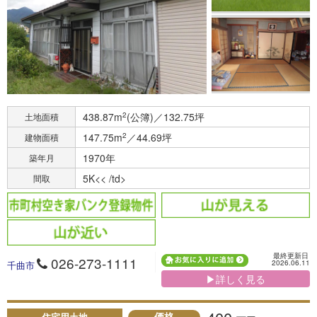
438.87m
2
(公簿)／132.75坪
土地面積
147.75m
2
／44.69坪
建物面積
1970年
築年月
5K<< /td>
間取
最終更新日
026-273-1111
2026.06.11
千曲市
▶詳しく見る
価格
住宅用土地