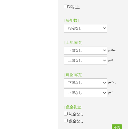
5K以上
［築年数］
［土地面積］
m²〜
m²
［建物面積］
m²〜
m²
［敷金礼金］
礼金なし
敷金なし
検索