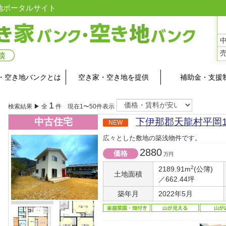
地ポータルサイト
・空き地バンクとは
空き家・空き地を提供
補助金・支援
1
検索結果 ▶ 全
件 現在1〜50件表示
中古住宅
下伊那郡天龍村平岡15
NEW
広々とした敷地の築浅物件です。
2880
価格
万円
2
2189.91m
(公簿)
土地面積
／662.44坪
築年月
2022年5月