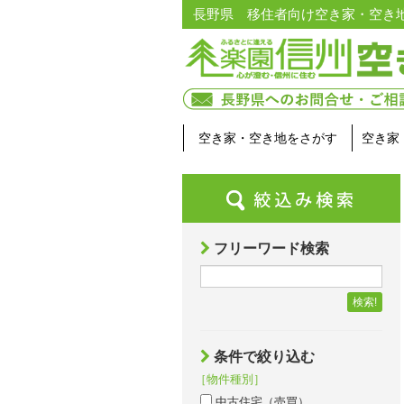
長野県 移住者向け空き家・空き
空き家・空き地をさがす
空き家
フリーワード検索
検索!
条件で絞り込む
［物件種別］
中古住宅（売買）