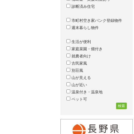
診断済み住宅
市町村空き家バンク登録物件
週末暮らし物件
生活が便利
家庭菜園・畑付き
就農者向け
古民家風
別荘風
山が見える
山が近い
温泉付き・温泉地
ペット可
検索