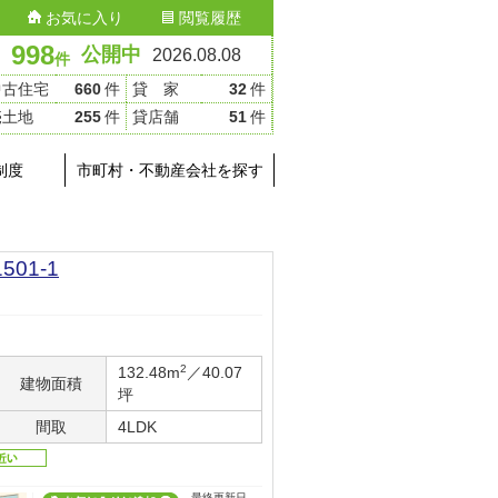
お気に入り
閲覧履歴
998
公開中
2026.08.08
件
中古住宅
660
件
貸 家
32
件
売土地
255
件
貸店舗
51
件
制度
市町村・不動産会社を探す
01-1
2
132.48m
／40.07
建物面積
坪
間取
4LDK
最終更新日