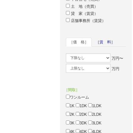
土 地（売買）
貸 家（賃貸）
店舗事務所（賃貸）
［価 格］
［賃 料］
万円〜
万円
［間取］
ワンルーム
1K
1DK
1LDK
2K
2DK
2LDK
3K
3DK
3LDK
4K
4DK
4LDK