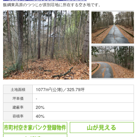
飯綱東高原のつつじが原別荘地に所在する空き地です。
1077m
2
(公簿)／325.79坪
土地面積
-
坪単価
20%
建蔽率
40%
容積率