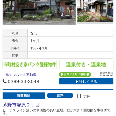
なし
礼金
1ヶ月
敷金
1967年1月
築年月
間取
最終更新日
（株）マルトミ不動産
2026.08.02
0269-33-3048
▶詳しく見る
11
賃料
貸事務所
万円
茅野市塚原２丁目
ビーナスライン沿いの利便性の良い立地。窓が大きく開放的な事務所で
す。