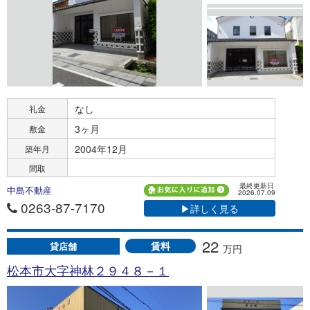
なし
礼金
3ヶ月
敷金
2004年12月
築年月
間取
最終更新日
中島不動産
2026.07.09
0263-87-7170
▶詳しく見る
22
賃料
貸店舗
万円
松本市大字神林２９４８－１