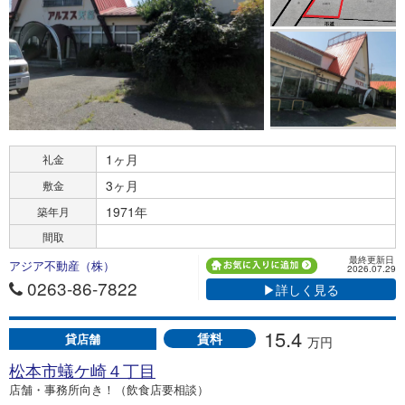
1ヶ月
礼金
3ヶ月
敷金
1971年
築年月
間取
最終更新日
アジア不動産（株）
2026.07.29
0263-86-7822
▶詳しく見る
15.4
賃料
貸店舗
万円
松本市蟻ケ崎４丁目
店舗・事務所向き！（飲食店要相談）