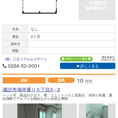
なし
礼金
2ヶ月
敷金
築年月
間取
最終更新日
（株）三立リアルエステート
2026.07.24
0266-52-0001
▶詳しく見る
10
賃料
貸家
万円
諏訪市湖岸通り５丁目3－2
ペット可、新品のクロス、畳、ユニットバスと洗面台、水回り奇麗、諏
訪湖畔でアルプスを眺めながら自然を満喫