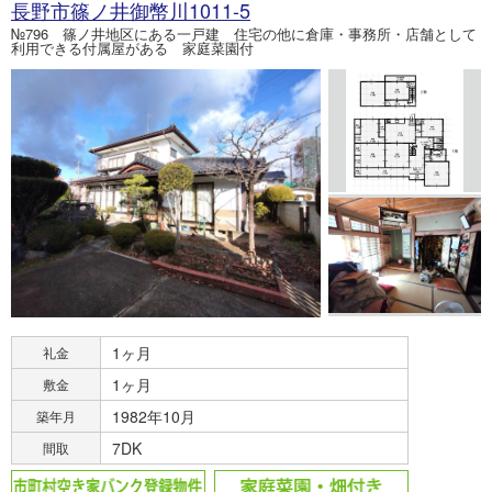
長野市篠ノ井御幣川1011-5
№796 篠ノ井地区にある一戸建 住宅の他に倉庫・事務所・店舗として
利用できる付属屋がある 家庭菜園付
1ヶ月
礼金
1ヶ月
敷金
1982年10月
築年月
7DK
間取