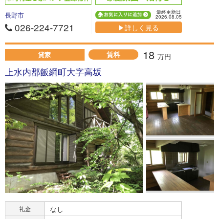
最終更新日
長野市
2026.08.05
026-224-7721
▶詳しく見る
18
賃料
貸家
万円
上水内郡飯綱町大字高坂
なし
礼金