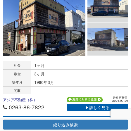
1ヶ月
礼金
3ヶ月
敷金
1980年3月
築年月
間取
最終更新日
アジア不動産（株）
2026.07.29
0263-86-7822
▶詳しく見る
26
賃料
貸事務所
万円
絞り込み検索