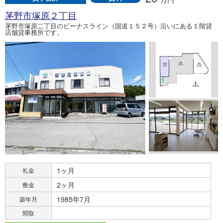
茅野市塚原２丁目
茅野市塚原二丁目のビーナスライン（国道１５２号）沿いにある１階貸
店舗貸事務所です。
1ヶ月
礼金
2ヶ月
敷金
1985年7月
築年月
間取