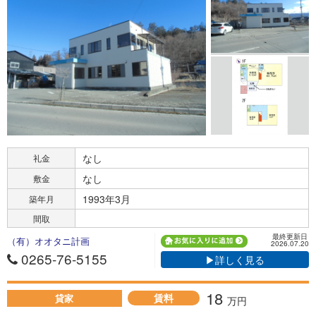
なし
礼金
なし
敷金
1993年3月
築年月
間取
最終更新日
（有）オオタニ計画
2026.07.20
0265-76-5155
▶詳しく見る
18
賃料
貸家
万円