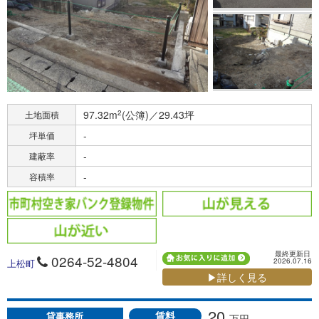
97.32m
2
(公簿)／29.43坪
土地面積
-
坪単価
-
建蔽率
-
容積率
最終更新日
0264-52-4804
2026.07.16
上松町
▶詳しく見る
20
賃料
貸事務所
万円