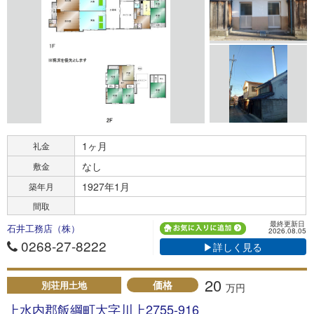
1ヶ月
礼金
なし
敷金
1927年1月
築年月
間取
最終更新日
石井工務店（株）
2026.08.05
0268-27-8222
▶詳しく見る
20
価格
別荘用土地
万円
上水内郡飯綱町大字川上2755-916