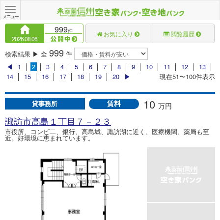
Toggle
navigation
メニュー
999
件
お気に入り
閲覧履歴
2026.08.06
999
検索結果 ▶ 全
件
◀
1
│
2
│
3
│
4
│
5
│
6
│
7
│
8
│
9
│
10
│
11
│
12
│
13
│
14
│
15
│
16
│
17
│
18
│
19
│
20
▶
現在51〜100件表示
10
賃料
貸事務所
万円
諏訪市高島１丁目７－２３
市役所、コンビ二、銀行、高島城、諏訪湖に近く、医療機関、薬局も至
近。好環境に恵まれています。