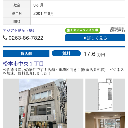
3ヶ月
敷金
2001 年6月
築年月
間取
最終更新日
アジア不動産（株）
2026.07.29
0263-86-7822
▶詳しく見る
17.6
賃料
貸店舗
万円
松本市中央１丁目
公園通り沿いの物件です！店舗・事務所向き！(飲食店要相談) ビジネス
を加速。賃料見直しました！