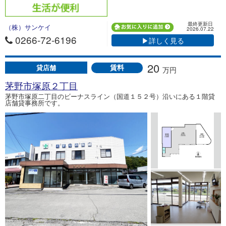
最終更新日
（株）サンケイ
2026.07.22
0266-72-6196
▶詳しく見る
20
賃料
貸店舗
万円
茅野市塚原２丁目
茅野市塚原二丁目のビーナスライン（国道１５２号）沿いにある１階貸
店舗貸事務所です。