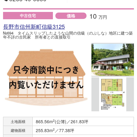
10
価格
中古住宅
万円
長野市信州新町信級3125
№694 タイムスリップしたような山間の信級（のぶしな）地区に建つ築
年不詳の古民家 所有者との直接取引
865.56m
2
(公簿)／261.83坪
土地面積
255.83m
2
／77.38坪
建物面積