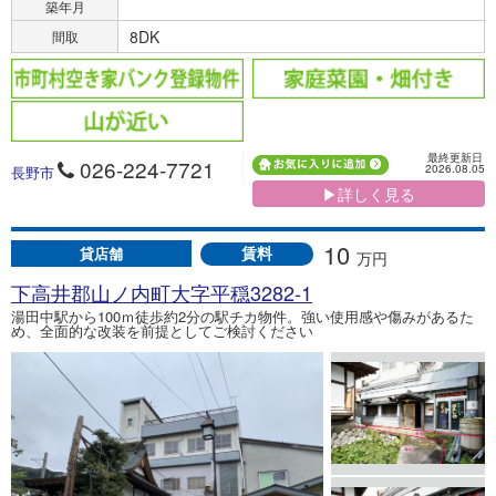
築年月
8DK
間取
最終更新日
026-224-7721
2026.08.05
長野市
▶詳しく見る
10
賃料
貸店舗
万円
下高井郡山ノ内町大字平穏3282-1
湯田中駅から100ｍ徒歩約2分の駅チカ物件。強い使用感や傷みがあるた
め、全面的な改装を前提としてご検討ください