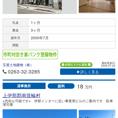
1ヶ月
礼金
3ヶ月
敷金
2000年7月
築年月
間取
最終更新日
宝屋土地建物（株）
2026.07.22
0263-32-3285
▶詳しく見る
18
賃料
貸事務所
万円
上伊那郡南箕輪村
※売却も可能です※ 伊那インターに近い事業用ビルのご案内です 駐車
場完備