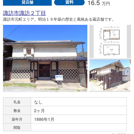
16.5
賃料
貸店舗
万円
諏訪市諏訪２丁目
諏訪市元町エリア。明治１９年築の歴史と風格ある蔵店舗です。
なし
礼金
2ヶ月
敷金
1886年1月
築年月
間取