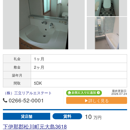
1ヶ月
礼金
2ヶ月
敷金
築年月
5DK
間取
最終更新日
（株）三立リアルエステート
2026.07.24
0266-52-0001
▶詳しく見る
10
賃料
貸店舗
万円
下伊那郡松川町元大島3618