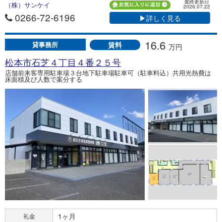
最終更新日
（株）サンケイ
2026.07.22
0266-72-6196
▶詳しく見る
16.6
賃料
貸事務所
万円
松本市石芝４丁目４番２５号
店舗前来客専用駐車場３台地下駐車場駐車可（駐車料込）共用光熱費は
床面積及び人数で案分する
1ヶ月
礼金