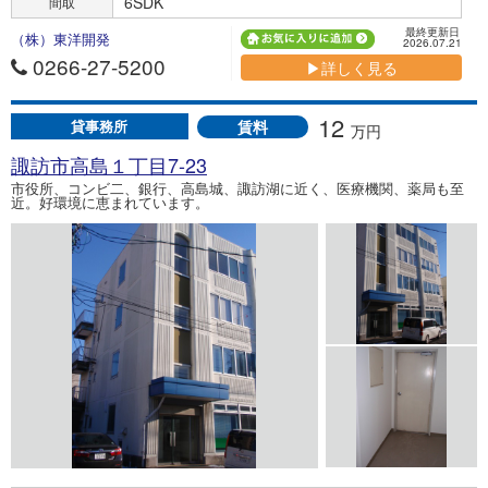
6SDK
間取
最終更新日
（株）東洋開発
2026.07.21
0266-27-5200
▶詳しく見る
12
賃料
貸事務所
万円
諏訪市高島１丁目7-23
市役所、コンビ二、銀行、高島城、諏訪湖に近く、医療機関、薬局も至
近。好環境に恵まれています。