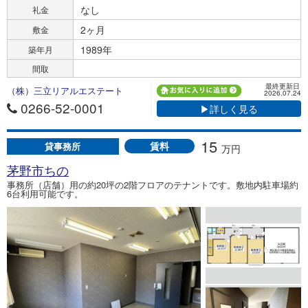
なし
礼金
2ヶ月
敷金
1989年
築年月
間取
最終更新日
（株）三立リアルエステート
2026.07.24
0266-52-0001
▶詳しく見る
15
賃料
貸事務所
万円
茅野市ちの
事務所（店舗）用の約20坪の2階フロアのテナントです。敷地内駐車場約
6台利用可能です。