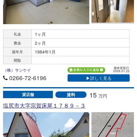
1ヶ月
礼金
2ヶ月
敷金
1984年1月
築年月
間取
最終更新日
（株）サンケイ
2026.07.22
0266-72-6196
▶詳しく見る
15
賃料
貸店舗
万円
塩尻市大字宗賀床尾１７８９－３