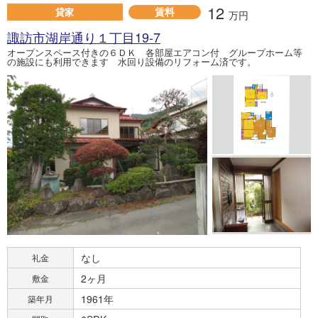
12
賃料
貸家
万円
諏訪市湖岸通り１丁目19-7
オープンスペース付きの６ＤＫ 各部屋エアコン付 グループホーム等
の施設にも利用できます 水回り設備のリフォーム済です。
なし
礼金
2ヶ月
敷金
1961年
築年月