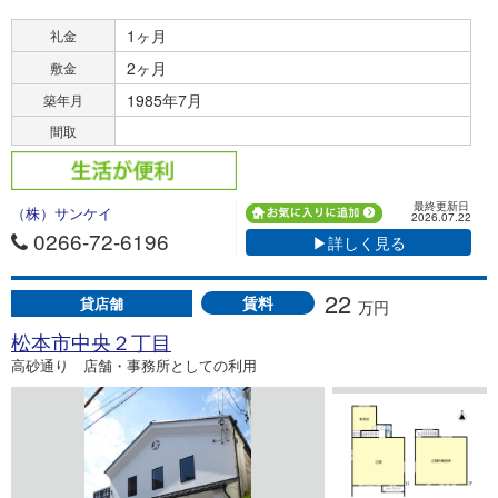
1ヶ月
礼金
2ヶ月
敷金
1985年7月
築年月
間取
最終更新日
（株）サンケイ
2026.07.22
0266-72-6196
▶詳しく見る
22
賃料
貸店舗
万円
松本市中央２丁目
高砂通り 店舗・事務所としての利用