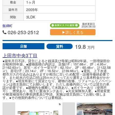
1ヶ月
敷金
2005年
築年月
3LDK
間取
最終更新日
飯綱町
2026.08.03
026-253-2512
▶詳しく見る
19.8
賃料
店舗
万円
上田市中央3丁目
●築年月日不詳。貸主によると銭湯及び母屋は昭和2年築。一部増築部分
が昭和35年築。●建物面積の内訳は、店舗(1F：157.68㎡、2F：4.95㎡、
計162.63㎡)、居宅・ボイラー室1(1F：62.10㎡、2F：60.48㎡、計122.58
㎡)、居宅(1F：23.14㎡、2F：16.52㎡、計39.66㎡)。●電気、上下水道、
都市ガスの引込みはありますが相当に古いため配管・設備等修繕必要で
す。また給水の引込口径は25ｍｍとなっており通常より基本料金がかか
ります。●現況有姿にて賃貸となり、建物の改修、リフォームリノベーシ
ョンは借主負担にてお願いします。ただし改修内容については貸主の承
諾が必要です。●建物内を横断して水路あり。●ボイラーあり（使用不
可）、煙突あり、地下に重油タンクあり。●火災保険加入要。●用途変更
や耐震補強等の事前調査及び申請、実施は借主負担にてお願い致しま
す。●その他契約条件については要相談。