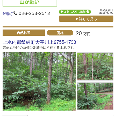
最終更新日
026-253-2512
2026.07.08
飯綱町
▶詳しく見る
20
価格
自然林等
万円
上水内郡飯綱町大字川上2755-1733
東高原地区の白樺台別荘地に所在する土地です。