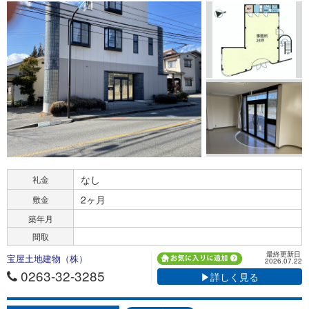
なし
礼金
2ヶ月
敷金
築年月
間取
最終更新日
宝屋土地建物（株）
2026.07.22
0263-32-3285
▶詳しく見る