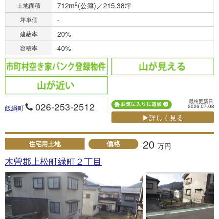
712m
2
(公簿)／215.38坪
土地面積
-
坪単価
20%
建蔽率
40%
容積率
最終更新日
026-253-2512
2026.07.08
飯綱町
▶詳しく見る
20
価格
住宅用土地
万円
木曽郡上松町緑町２丁目