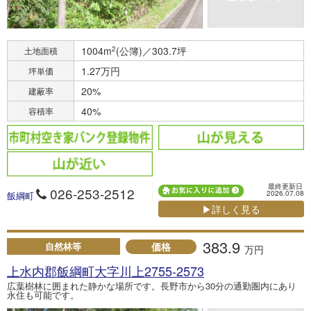
1004m
2
(公簿)／303.7坪
土地面積
1.27万円
坪単価
20%
建蔽率
40%
容積率
最終更新日
026-253-2512
2026.07.08
飯綱町
▶詳しく見る
383.9
価格
自然林等
万円
上水内郡飯綱町大字川上2755-2573
広葉樹林に囲まれた静かな場所です。長野市から30分の通勤圏内にあり
永住も可能です。