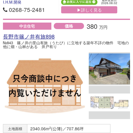
最終更新日
I.H.M.開発
2026.08.02
0268-75-2481
▶詳しく見る
380
価格
中古住宅
万円
長野市篠ノ井有旅898
№843 篠ノ井の里山有旅（うたび）に立地する築年不詳の物件 宅地の
他に畑・山林がある 井戸有り
2340.06m
2
(公簿)／707.86坪
土地面積