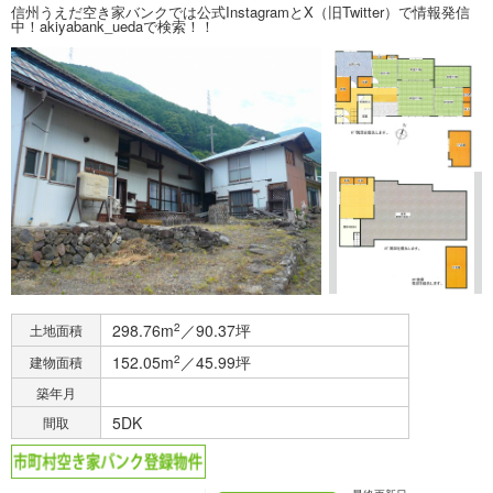
信州うえだ空き家バンクでは公式InstagramとX（旧Twitter）で情報発信
中！akiyabank_uedaで検索！！
298.76m
2
／90.37坪
土地面積
152.05m
2
／45.99坪
建物面積
築年月
5DK
間取