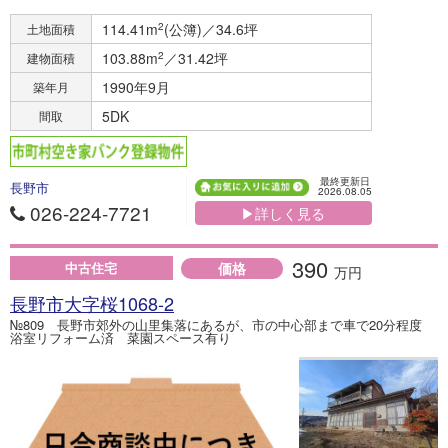
114.41m
2
(公簿)／34.6坪
土地面積
103.88m
2
／31.42坪
建物面積
1990年9月
築年月
5DK
間取
最終更新日
長野市
2026.08.05
026-224-7721
▶詳しく見る
390
価格
中古住宅
万円
長野市大字桜1068-2
№809 長野市郊外の山里集落にあるが、市の中心部まで車で20分程度
浴室リフォーム済 菜園スペース有り