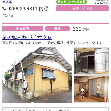
最終更新日
岡谷市
2026.06.17
0266-23-4811 内線
▶詳しく見る
1372
380
価格
中古住宅
万円
埴科郡坂城町大字中之条
国道近くの物件でありながら、静かな環境で生活することができます。
2
土地面積