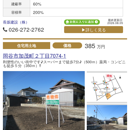
60%
建蔽率
200%
容積率
最終更新日
長坂建設（株）
2026.08.05
026-272-2762
▶詳しく見る
385
価格
住宅用土地
万円
岡谷市加茂町２丁目7074-1
利便性のいい街中です♪スーパーまで徒歩7分♪（500ｍ）薬局・コンビニ
も徒歩５分（350ｍ）‼