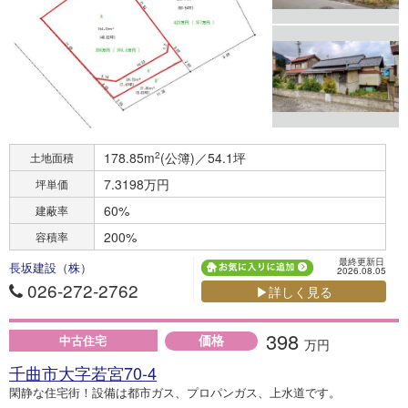
178.85m
2
(公簿)／54.1坪
土地面積
7.3198万円
坪単価
60%
建蔽率
200%
容積率
最終更新日
長坂建設（株）
2026.08.05
026-272-2762
▶詳しく見る
398
価格
中古住宅
万円
千曲市大字若宮70-4
閑静な住宅街！設備は都市ガス、プロパンガス、上水道です。