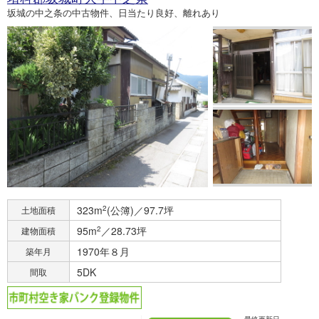
坂城の中之条の中古物件、日当たり良好、離れあり
323m
2
(公簿)／97.7坪
土地面積
95m
2
／28.73坪
建物面積
1970年８月
築年月
5DK
間取