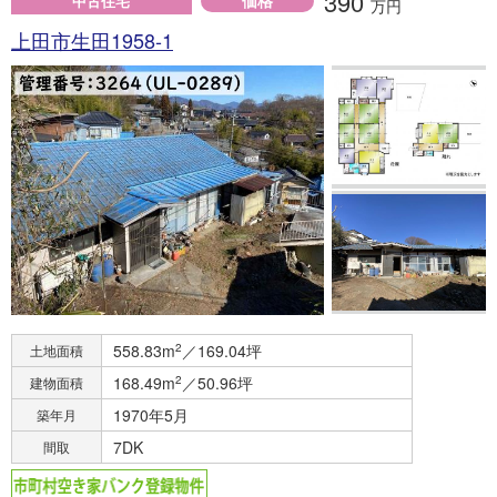
390
価格
中古住宅
万円
上田市生田1958-1
558.83m
2
／169.04坪
土地面積
168.49m
2
／50.96坪
建物面積
1970年5月
築年月
7DK
間取