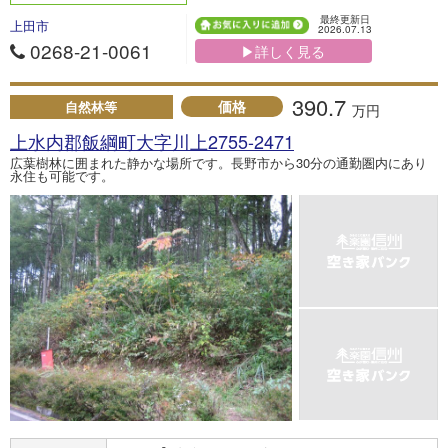
最終更新日
上田市
2026.07.13
0268-21-0061
▶詳しく見る
390.7
価格
自然林等
万円
上水内郡飯綱町大字川上2755-2471
広葉樹林に囲まれた静かな場所です。長野市から30分の通勤圏内にあり
永住も可能です。