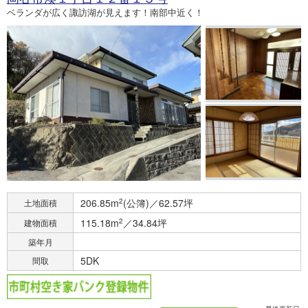
ベランダが広く諏訪湖が見えます！南部中近く！
206.85m
2
(公簿)／62.57坪
土地面積
115.18m
2
／34.84坪
建物面積
築年月
5DK
間取