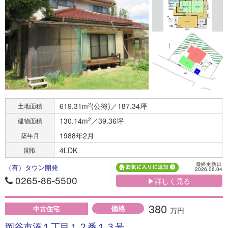
619.31m
2
(公簿)／187.34坪
土地面積
130.14m
2
／39.36坪
建物面積
1988年2月
築年月
4LDK
間取
最終更新日
（有）タウン開発
2026.06.04
0265-86-5500
▶詳しく見る
380
価格
中古住宅
万円
岡谷市湊１丁目１２番１３号