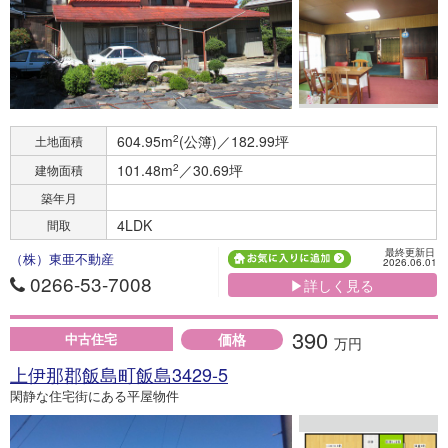
604.95m
2
(公簿)／182.99坪
土地面積
101.48m
2
／30.69坪
建物面積
築年月
4LDK
間取
最終更新日
（株）東亜不動産
2026.06.01
0266-53-7008
▶詳しく見る
390
価格
中古住宅
万円
上伊那郡飯島町飯島3429-5
閑静な住宅街にある平屋物件