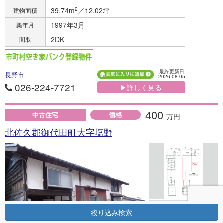
39.74m
2
／12.02坪
建物面積
1997年3月
築年月
2DK
間取
最終更新日
長野市
2026.08.05
026-224-7721
▶詳しく見る
400
価格
中古住宅
万円
北佐久郡御代田町大字塩野
絞り込み検索