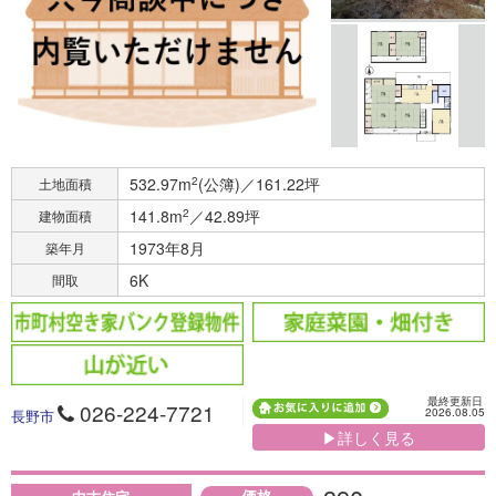
532.97m
2
(公簿)／161.22坪
土地面積
141.8m
2
／42.89坪
建物面積
1973年8月
築年月
6K
間取
最終更新日
026-224-7721
2026.08.05
長野市
▶詳しく見る