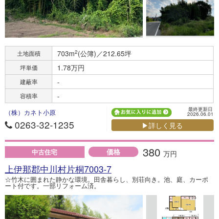
703m
2
(公簿)／212.65坪
土地面積
1.78万円
坪単価
-
建蔽率
-
容積率
最終更新日
（株）カネト小原
2026.06.01
0263-32-1235
▶詳しく見る
380
価格
中古住宅
万円
上伊那郡中川村片桐7003-7
☆竹木に囲まれた静かな環境。田舎暮らし、別荘向き。池、庭、カーポ
ート付です。一部リフォーム済。