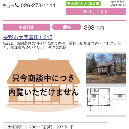
最終更新日
026-273-1111
2026.06.11
千曲市
▶詳しく見る
398
価格
中古別荘
万円
長野市大字富田1-315
№832 飯綱高原の別荘地に建つ物件 長野市街地までのアクセスが良
く、定住者も多いエリア 冷涼な気候
686m
2
(公簿)／207.51坪
土地面積