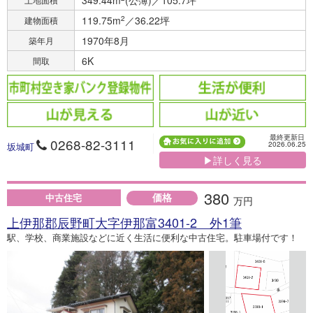
349.44m
(公簿)／105.7坪
119.75m
2
／36.22坪
建物面積
1970年8月
築年月
6K
間取
最終更新日
0268-82-3111
2026.06.25
坂城町
▶詳しく見る
380
価格
中古住宅
万円
上伊那郡辰野町大字伊那富3401-2 外1筆
駅、学校、商業施設などに近く生活に便利な中古住宅。駐車場付です！