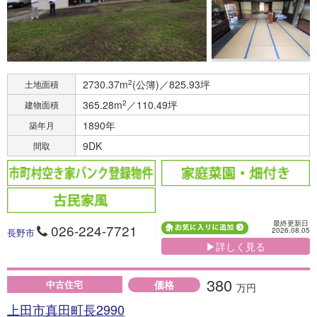
2730.37m
2
(公簿)／825.93坪
土地面積
365.28m
2
／110.49坪
建物面積
1890年
築年月
9DK
間取
最終更新日
026-224-7721
2026.08.05
長野市
▶詳しく見る
380
価格
中古住宅
万円
上田市真田町長2990