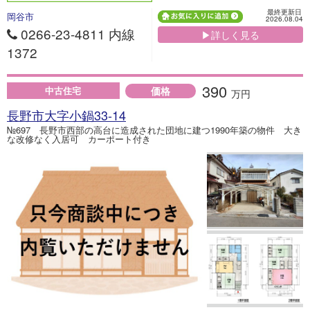
最終更新日
岡谷市
2026.08.04
0266-23-4811 内線
▶詳しく見る
1372
390
価格
中古住宅
万円
長野市大字小鍋33-14
№697 長野市西部の高台に造成された団地に建つ1990年築の物件 大き
な改修なく入居可 カーポート付き