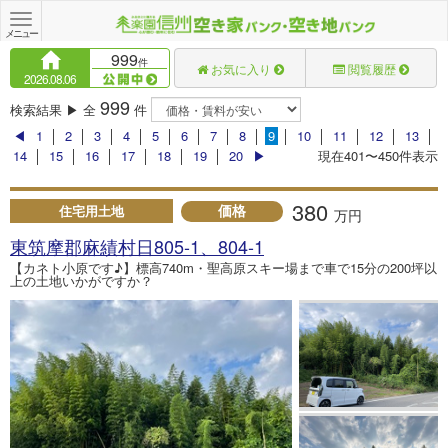
Toggle
navigation
メニュー
999
件
お気に入り
閲覧履歴
2026.08.06
999
検索結果 ▶ 全
件
◀
1
│
2
│
3
│
4
│
5
│
6
│
7
│
8
│
9
│
10
│
11
│
12
│
13
│
14
│
15
│
16
│
17
│
18
│
19
│
20
▶
現在401〜450件表示
380
価格
住宅用土地
万円
東筑摩郡麻績村日805-1、804-1
【カネト小原です♪】標高740m・聖高原スキー場まで車で15分の200坪以
上の土地いかがですか？