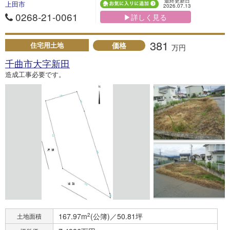
最終更新日
上田市
2026.07.13
0268-21-0061
▶詳しく見る
381
価格
住宅用土地
万円
千曲市大字新田
造成工事必要です。
167.97m
2
(公簿)／50.81坪
土地面積