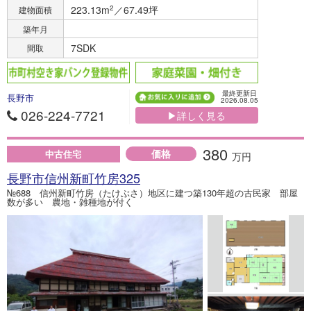
223.13m
2
／67.49坪
建物面積
築年月
7SDK
間取
最終更新日
長野市
2026.08.05
026-224-7721
▶詳しく見る
380
価格
中古住宅
万円
長野市信州新町竹房325
№688 信州新町竹房（たけぶさ）地区に建つ築130年超の古民家 部屋
数が多い 農地・雑種地が付く