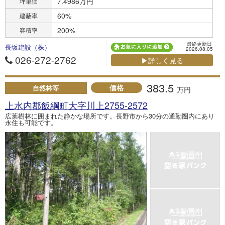
7.4986万円
坪単価
60%
建蔽率
200%
容積率
最終更新日
長坂建設（株）
2026.08.05
026-272-2762
▶詳しく見る
383.5
価格
自然林等
万円
上水内郡飯綱町大字川上2755-2572
広葉樹林に囲まれた静かな場所です。長野市から30分の通勤圏内にあり
永住も可能です。