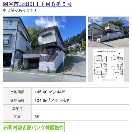
岡谷市成田町１丁目８番５号
中２階があります！
145.46m
2
／44坪
土地面積
104.6m
2
／31.64坪
建物面積
築年月
5K
間取