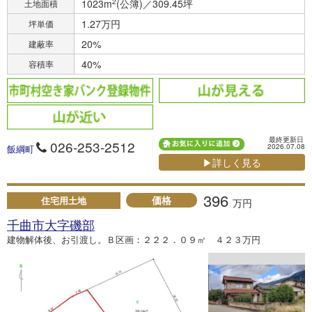
1023m
2
(公簿)／309.45坪
土地面積
1.27万円
坪単価
20%
建蔽率
40%
容積率
最終更新日
026-253-2512
2026.07.08
飯綱町
▶詳しく見る
396
価格
住宅用土地
万円
千曲市大字磯部
建物解体後、お引渡し。Ｂ区画：２２２．０９㎡ ４２３万円