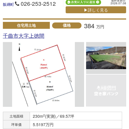
最終更新日
026-253-2512
2026.07.08
飯綱町
▶詳しく見る
384
価格
住宅用土地
万円
千曲市大字上徳間
230m
2
(実測)／69.57坪
土地面積
5.5197万円
坪単価