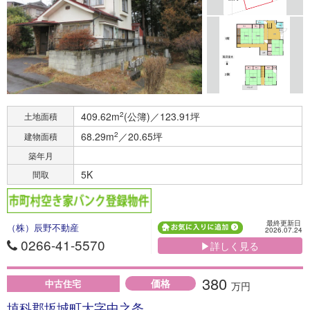
409.62m
2
(公簿)／123.91坪
土地面積
68.29m
2
／20.65坪
建物面積
築年月
5K
間取
最終更新日
（株）辰野不動産
2026.07.24
0266-41-5570
▶詳しく見る
380
価格
中古住宅
万円
埴科郡坂城町大字中之条