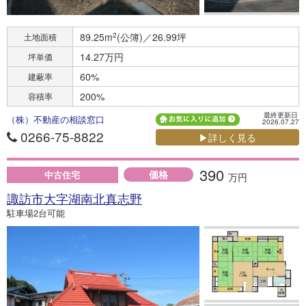
89.25m
2
(公簿)／26.99坪
土地面積
14.27万円
坪単価
60%
建蔽率
200%
容積率
最終更新日
（株）不動産の相談窓口
2026.07.27
0266-75-8822
▶詳しく見る
390
価格
中古住宅
万円
諏訪市大字湖南北真志野
駐車場2台可能