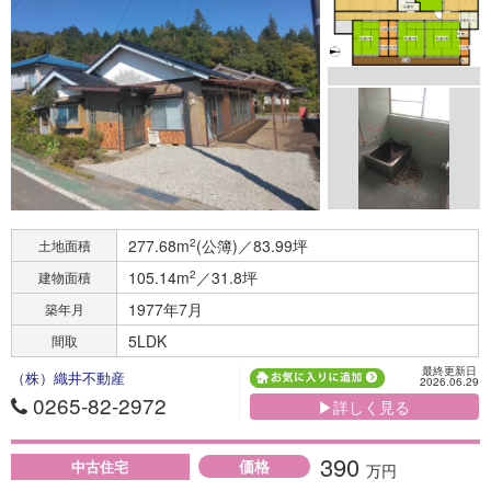
277.68m
2
(公簿)／83.99坪
土地面積
105.14m
2
／31.8坪
建物面積
1977年7月
築年月
5LDK
間取
最終更新日
（株）織井不動産
2026.06.29
0265-82-2972
▶詳しく見る
390
価格
中古住宅
万円