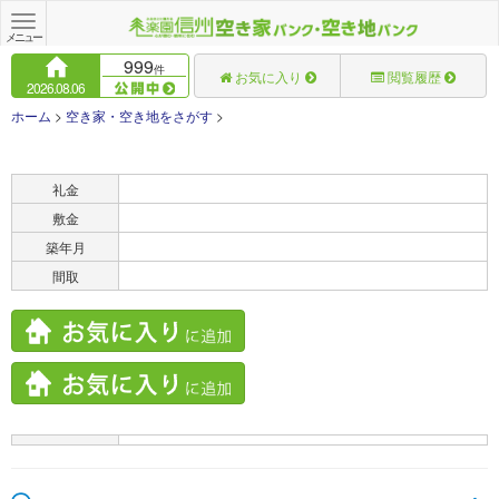
Toggle
navigation
メニュー
999
件
お気に入り
閲覧履歴
2026.08.06
ホーム
>
空き家・空き地をさがす
>
賃料
礼金
敷金
築年月
間取