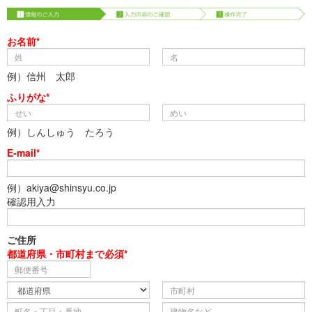
お名前*
例）信州 太郎
ふりがな*
例）しんしゅう たろう
E-mail*
例）akiya@shinsyu.co.jp
確認用入力
ご住所
都道府県・市町村まで必須*