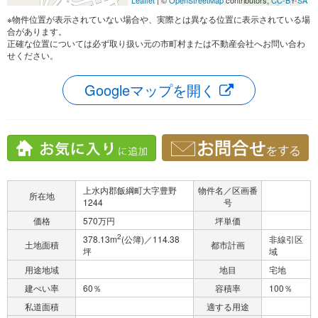
Leaflet
| ©
OpenStreetMap
contributors,
CC-BY-SA
※物件位置が表示されていない場合や、実際とは異なる位置に表示されている場
合があります。
正確な位置については必ず取り扱い元の市町村または不動産会社へお問い合わ
せください。
Googleマップを開く
上水内郡飯綱町大字豊野
物件名／区画番
所在地
1244
号
価格
570万円
坪単価
2
378.13m
(公簿)／114.38
非線引区
土地面積
都市計画
坪
域
用途地域
地目
宅地
建ぺい率
60％
容積率
100％
私道面積
適する用途