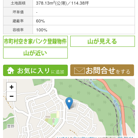
378.13m
2
(公簿)／114.38坪
土地面積
-
坪単価
60%
建蔽率
100%
容積率
+
−