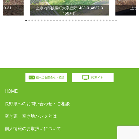
0-31
上水内郡飯綱町大字豊野1408-3 ,4837-3
上水
450万円
HOME
長野県へのお問い合わせ・ご相談
空き家・空き地バンクとは
個人情報のお取扱いについて