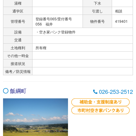
湯権
下水
通学区
引渡し
相談
登録番号065/受付番号
管理番号
物件番号
419401
056 福井
設備
・空き家バンク登録物件
交通
土地権利
所有権
その他一時金
接道状況
備考／防災情報
飯綱町
026-253-2512