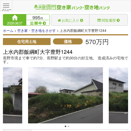
Toggle
navigation
メニュー
995
件
お気に入り
閲覧履歴
2026.08.07
ホーム
>
空き家・空き地をさがす
> 上水内郡飯綱町大字豊野1244
570万円
価格
住宅用土地
上水内郡飯綱町大字豊野1244
長野市境まで車で約7分、長野駅まで約30分の好立地。 造成済みの宅地で
す。