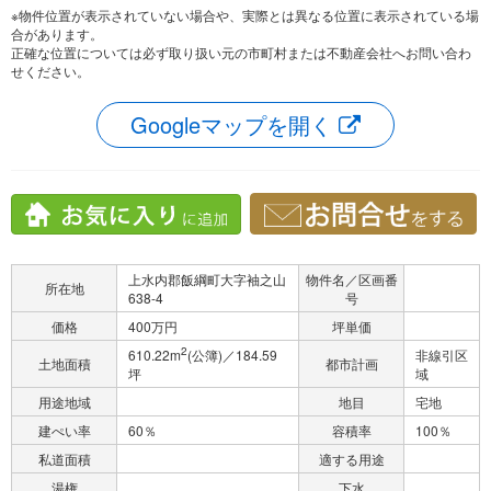
※物件位置が表示されていない場合や、実際とは異なる位置に表示されている場
合があります。
正確な位置については必ず取り扱い元の市町村または不動産会社へお問い合わ
せください。
Googleマップを開く
上水内郡飯綱町大字袖之山
物件名／区画番
所在地
638-4
号
価格
400万円
坪単価
2
610.22m
(公簿)／184.59
非線引区
土地面積
都市計画
坪
域
用途地域
地目
宅地
建ぺい率
60％
容積率
100％
私道面積
適する用途
湯権
下水