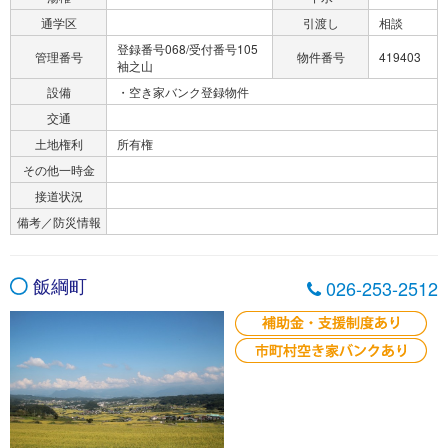
通学区
引渡し
相談
登録番号068/受付番号105
管理番号
物件番号
419403
袖之山
設備
・空き家バンク登録物件
交通
土地権利
所有権
その他一時金
接道状況
備考／防災情報
飯綱町
026-253-2512