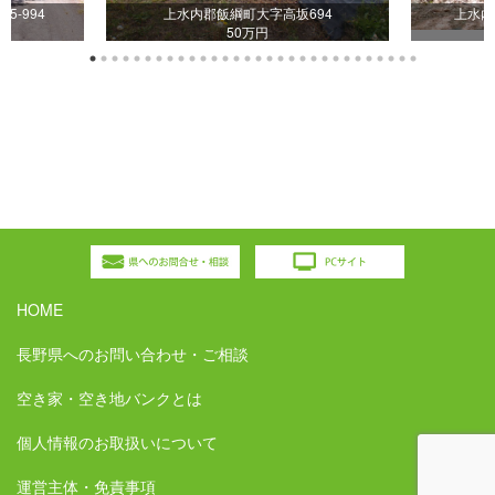
5-994
上水内郡飯綱町大字高坂694
上水内
50万円
HOME
長野県へのお問い合わせ・ご相談
空き家・空き地バンクとは
個人情報のお取扱いについて
運営主体・免責事項