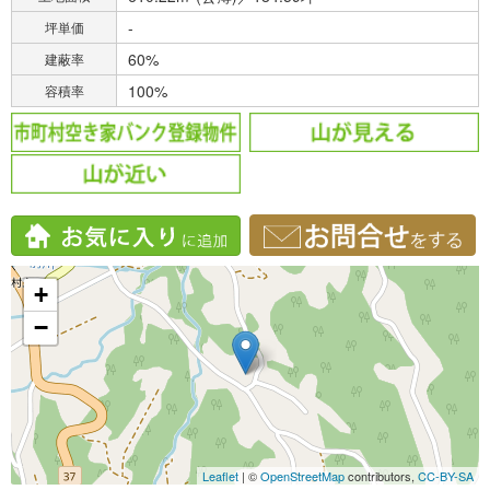
-
坪単価
60%
建蔽率
100%
容積率
+
−
Leaflet
| ©
OpenStreetMap
contributors,
CC-BY-SA