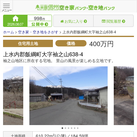
Toggle
navigation
メニュー
998
件
お気に入り
閲覧履歴
2026.08.07
ホーム
>
空き家・空き地をさがす
> 上水内郡飯綱町大字袖之山638-4
400万円
価格
住宅用土地
上水内郡飯綱町大字袖之山638-4
袖之山地区に所在する宅地。 里山の風景が楽しめる立地です。
610.22m
2
(公簿)／184.59坪
土地面積