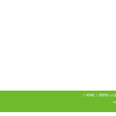
HOME
長野県への
c