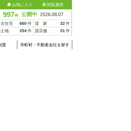
お気に入り
閲覧履歴
997
公開中
2026.08.07
件
中古住宅
660
件
貸 家
32
件
売土地
254
件
貸店舗
51
件
制度
市町村・不動産会社を探す