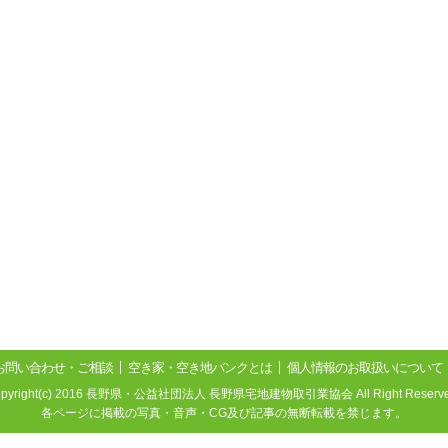
お問い合わせ・ご相談
空き家・空き地バンクとは
個人情報のお取扱いについて
opyright(c) 2016 長野県・公益社団法人 長野県宅地建物取引業協会 All Right Reserve
各ページに掲載の写真・音声・CG及び記事の無断転載を禁じます。