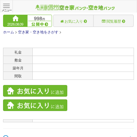
Toggle
navigation
メニュー
998
件
お気に入り
閲覧履歴
2026.08.09
ホーム
>
空き家・空き地をさがす
>
賃料
礼金
敷金
築年月
間取