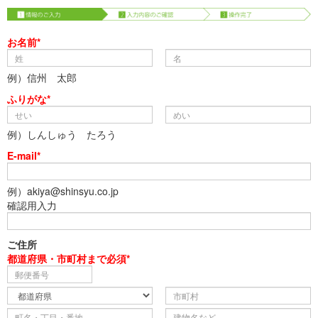
お名前*
例）信州 太郎
ふりがな*
例）しんしゅう たろう
E-mail*
例）akiya@shinsyu.co.jp
確認用入力
ご住所
都道府県・市町村まで必須*