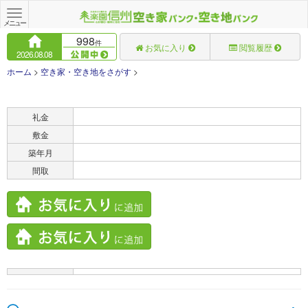
Toggle
navigation
メニュー
998
件
お気に入り
閲覧履歴
2026.08.08
ホーム
>
空き家・空き地をさがす
>
賃料
礼金
敷金
築年月
間取