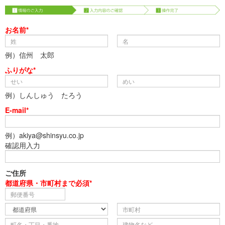
お名前*
例）信州 太郎
ふりがな*
例）しんしゅう たろう
E-mail*
例）akiya@shinsyu.co.jp
確認用入力
ご住所
都道府県・市町村まで必須*