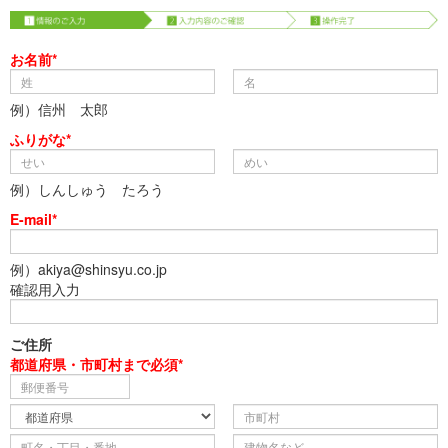
お名前*
例）信州 太郎
ふりがな*
例）しんしゅう たろう
E-mail*
例）akiya@shinsyu.co.jp
確認用入力
ご住所
都道府県・市町村まで必須*