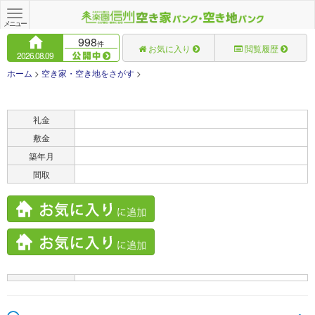
Toggle
navigation
メニュー
998
件
お気に入り
閲覧履歴
2026.08.09
ホーム
>
空き家・空き地をさがす
>
賃料
礼金
敷金
築年月
間取