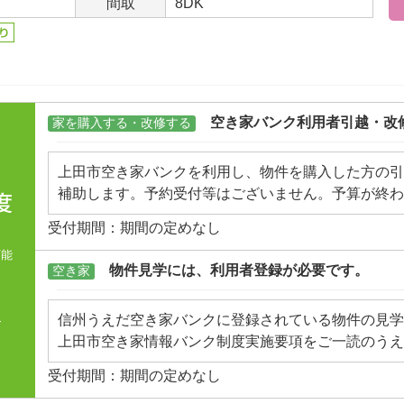
間取
8DK
空き家バンク利用者引越・改
家を購入する・改修する
上田市空き家バンクを利用し、物件を購入した方の引
補助します。予約受付等はございません。予算が終わ
意ください。
受付期間：期間の定めなし
可能
市
物件見学には、利用者登録が必要です。
空き家
て
信州うえだ空き家バンクに登録されている物件の見学
上田市空き家情報バンク制度実施要項をご一読のうえ
項を記入し、オンラインまたは郵送、持参にてお申し
受付期間：期間の定めなし
※利用登録申込者と契約者は同一でお願いします。