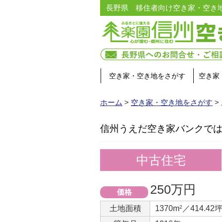
長野県 移住者向け空き家・空き
空き家・空き地をさがす
空き家
ホーム
>
空き家・空き地をさがす
>
信州うえだ空き家バンクでは公式In
中古住宅
250万円
価格
土地面積
1370m
2
／414.42