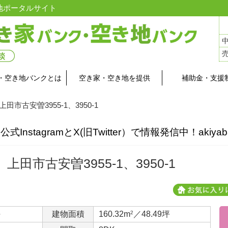
地ポータルサイト
・空き地バンクとは
空き家・空き地を提供
補助金・支援
 上田市古安曽3955-1、3950-1
stagramとX(旧Twitter）で情報発信中！akiyab
上田市古安曽3955-1、3950-1
坪
建物面積
160.32m
2
／48.49坪