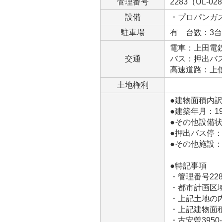
管理番号
2283（UL-02
設備
・プロパンガ
駐車場
有 台数：3
電車：上田電鉄
交通
バス：押出バス
高速道路：上信
土地権利
●建物面積内訳：1階
●建築年月：1
●その他設備
●押出バス停：
●その他施設：
●特記事項
・管理番号2283(
・都市計画区
・上記土地の内訳
・上記建物面
・古安曽395