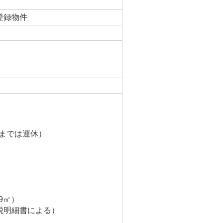
登録物件
日までは運休）
9㎡）
税明細書による）