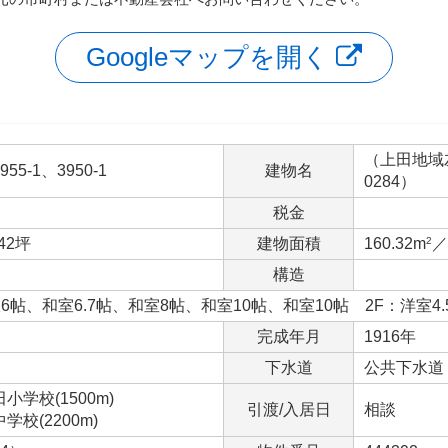
Googleマップを開く
（上田地域左
5-1、3950-1
建物名
0284）
税金
.42坪
建物面積
160.32m
2
／
構造
6帖、和室6.7帖、和室8帖、和室10帖、和室10帖 2F：洋室4.
完成年月
1916年
下水道
公共下水道
学校(1500m)
引渡/入居日
相談
校(2200m)