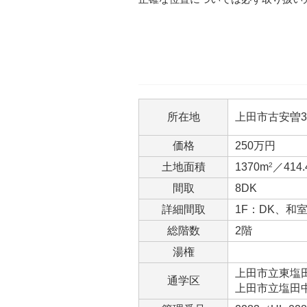
所在地
上田市古安曽395
価格
250万円
土地面積
1370m
2
／414
間取
8DK
詳細間取
1F：DK、和室
総階数
2階
湯権
上田市立東塩田小
通学区
上田市立塩田中学