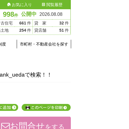
お気に入り
閲覧履歴
998
公開中
2026.08.08
件
中古住宅
661
件
貸 家
32
件
売土地
254
件
貸店舗
51
件
制度
市町村・不動産会社を探す
ank_uedaで検索！！
お問合せ
をする