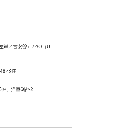
岸／古安曽）2283（UL-
48.49坪
5帖、洋室6帖×2