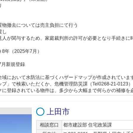
り
置物撤去については売主負担にて行う
渡し
見人が関与するため、家庭裁判所の許可が必要となり手続きに
8年（2025年7月）
年7月新規登録
全域において水防法に基づくハザードマップが作成されていま
プ」で検索いただくか、危機管理防災課（Tel0268-21-01
クに登録されている物件は、多少から大幅まで何らかの補修を
上田市
相談窓口
都市建設部 住宅政策課