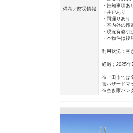
・告知事項あ
備考／防災情報
・井戸あり
・雨漏りあり
・室内外の残
・現況有姿引
・本物件は後
利用状況；空き
経過；2025
※上田市では
害ハザードマッ
※空き家バン