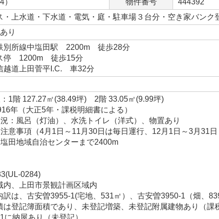
84）
物件番号
444392
ス・上水道・下水道・電気・庭・駐車場３台分・空き家バンク
台あり
別所線中塩田駅 2200m 徒歩28分
停 1200m 徒歩15分
越道上田菅平I.C. 車32分
 127.27㎡(38.49坪) 2階 33.05㎡(9.99坪)
916年（大正5年・課税明細書による）
状況：風呂（灯油）、水洗トイレ（洋式）、物置あり
注意事項（4月1日～11月30日は毎日運行、12月1日～3月31
塩田地域自治センターまで2400m
UL-0284)
域内、上田市景観計画区域内
は、古安曽3955-1(宅地、531㎡）、古安曽3950-1（畑、83
積は登記簿面積であり、未登記増築、未登記附属建物あり（課
0-1に納屋あり（未登記）