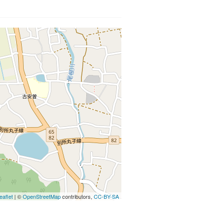
eaflet
| ©
OpenStreetMap
contributors,
CC-BY-SA