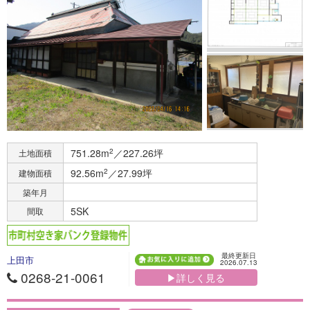
751.28m
2
／227.26坪
土地面積
92.56m
2
／27.99坪
建物面積
築年月
5SK
間取
最終更新日
上田市
2026.07.13
0268-21-0061
▶詳しく見る