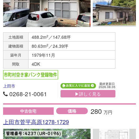
488.2m
2
／147.68坪
土地面積
80.63m
2
／24.39坪
建物面積
1979年11月
築年月
4DK
間取
最終更新日
上田市
2026.08.05
0268-21-0061
▶詳しく見る
280
価格
中古住宅
万円
上田市菅平高原1278-1729