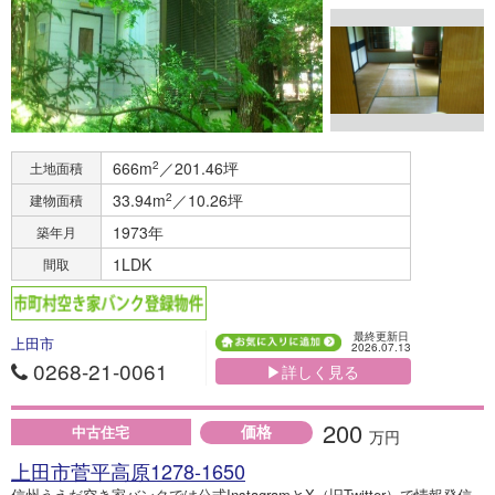
666m
2
／201.46坪
土地面積
33.94m
2
／10.26坪
建物面積
1973年
築年月
1LDK
間取
最終更新日
上田市
2026.07.13
0268-21-0061
▶詳しく見る
200
価格
中古住宅
万円
上田市菅平高原1278-1650
信州うえだ空き家バンクでは公式InstagramとX（旧Twitter）で情報発信