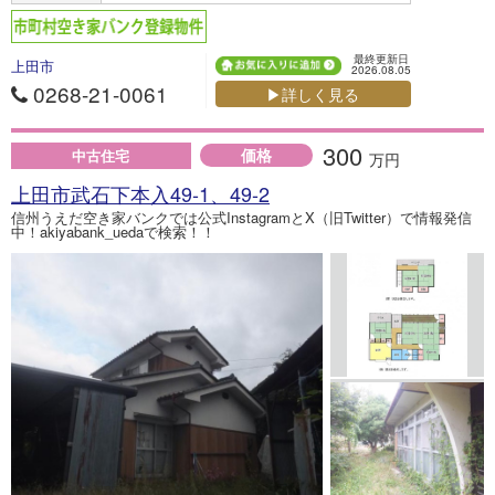
最終更新日
上田市
2026.08.05
0268-21-0061
▶詳しく見る
300
価格
中古住宅
万円
上田市武石下本入49-1、49-2
信州うえだ空き家バンクでは公式InstagramとX（旧Twitter）で情報発信
中！akiyabank_uedaで検索！！