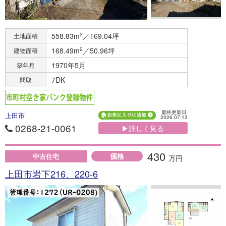
558.83m
2
／169.04坪
土地面積
168.49m
2
／50.96坪
建物面積
1970年5月
築年月
7DK
間取
最終更新日
上田市
2026.07.13
0268-21-0061
▶詳しく見る
430
価格
中古住宅
万円
上田市岩下216、220-6