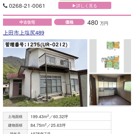
0268-21-0061
▶詳しく見る
480
価格
中古住宅
万円
上田市上塩尻489
199.43m
2
／60.32坪
土地面積
84.75m
2
／25.63坪
建物面積
1975年7月
築年月