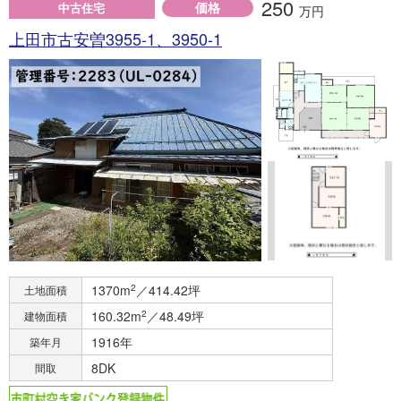
250
価格
中古住宅
万円
上田市古安曽3955-1、3950-1
1370m
2
／414.42坪
土地面積
160.32m
2
／48.49坪
建物面積
1916年
築年月
8DK
間取