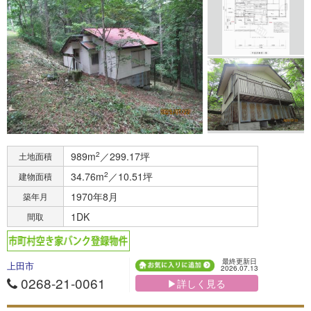
989m
2
／299.17坪
土地面積
34.76m
2
／10.51坪
建物面積
1970年8月
築年月
1DK
間取
最終更新日
上田市
2026.07.13
0268-21-0061
▶詳しく見る