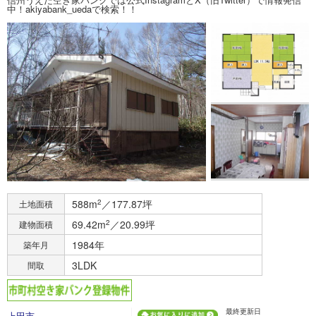
中！akiyabank_uedaで検索！！
588m
2
／177.87坪
土地面積
69.42m
2
／20.99坪
建物面積
1984年
築年月
3LDK
間取
最終更新日
上田市