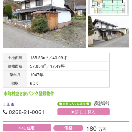
135.53m
2
／40.99坪
土地面積
57.85m
2
／17.49坪
建物面積
1947年
築年月
6DK
間取
最終更新日
上田市
2026.07.13
0268-21-0061
▶詳しく見る
180
価格
中古住宅
万円