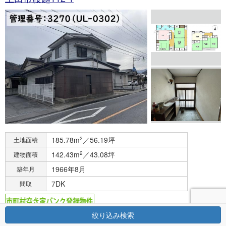
185.78m
2
／56.19坪
土地面積
142.43m
2
／43.08坪
建物面積
1966年8月
築年月
7DK
間取
絞り込み検索
最終更新日
上田市
2026.07.13