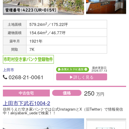
579.24m
2
／175.22坪
土地面積
154.64m
2
／46.77坪
建物面積
1921年
築年月
7K
間取
最終更新日
上田市
2026.07.13
0268-21-0061
▶詳しく見る
250
価格
中古住宅
万円
上田市下武石1004-2
信州うえだ空き家バンクでは公式InstagramとX（旧Twitter）で情報発信
中！akiyabank_uedaで検索！！