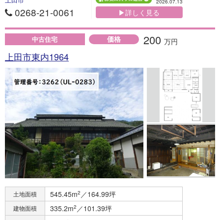
2026.07.13
0268-21-0061
▶詳しく見る
200
価格
中古住宅
万円
上田市東内1964
545.45m
2
／164.99坪
土地面積
335.2m
2
／101.39坪
建物面積