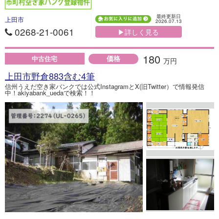
最終更新日
上田市
2026.07.13
0268-21-0061
▶詳しく見る
180
価格
中古住宅
万円
上田市野倉883含む4筆
信州うえだ空き家バンクでは公式InstagramとX(旧Twitter）で情報発信
中！akiyabank_uedaで検索！！