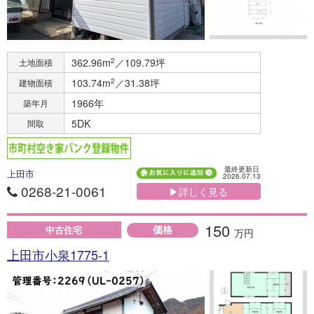
362.96m
2
／109.79坪
土地面積
103.74m
2
／31.38坪
建物面積
1966年
築年月
5DK
間取
最終更新日
上田市
2026.07.13
0268-21-0061
▶詳しく見る
150
価格
中古住宅
万円
上田市小泉1775-1