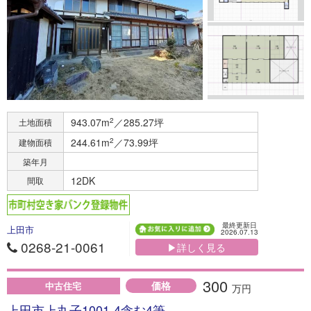
943.07m
2
／285.27坪
土地面積
244.61m
2
／73.99坪
建物面積
築年月
12DK
間取
最終更新日
上田市
2026.07.13
0268-21-0061
▶詳しく見る
300
価格
中古住宅
万円
上田市上丸子1001-4含む4筆