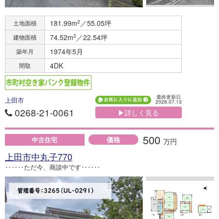
181.99m
2
／55.05坪
土地面積
74.52m
2
／22.54坪
建物面積
1974年5月
築年月
4DK
間取
最終更新日
上田市
2026.07.13
0268-21-0061
▶詳しく見る
500
価格
中古住宅
万円
上田市中丸子770
‥‥‥ただ今、商談中です‥‥‥