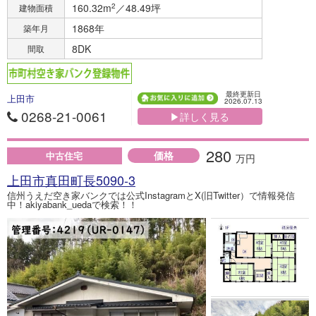
160.32m
2
／48.49坪
建物面積
1868年
築年月
8DK
間取
最終更新日
上田市
2026.07.13
0268-21-0061
▶詳しく見る
280
価格
中古住宅
万円
上田市真田町長5090-3
信州うえだ空き家バンクでは公式InstagramとX(旧Twitter）で情報発信
中！akiyabank_uedaで検索！！