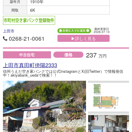
1910年
築年月
6K
間取
最終更新日
上田市
2026.07.13
0268-21-0061
▶詳しく見る
237
価格
中古住宅
万円
上田市真田町傍陽2333
信州うえだ空き家バンクでは公式InstagramとX(旧Twitter）で情報発信
中！akiyabank_uedaで検索！！