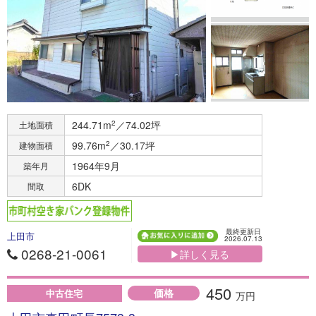
244.71m
2
／74.02坪
土地面積
99.76m
2
／30.17坪
建物面積
1964年9月
築年月
6DK
間取
最終更新日
上田市
2026.07.13
0268-21-0061
▶詳しく見る
450
価格
中古住宅
万円