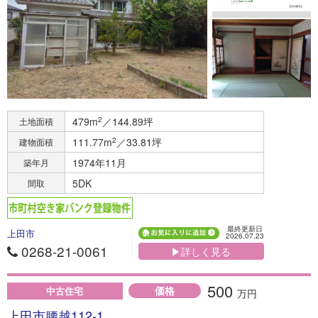
479m
2
／144.89坪
土地面積
111.77m
2
／33.81坪
建物面積
1974年11月
築年月
5DK
間取
最終更新日
上田市
2026.07.23
0268-21-0061
▶詳しく見る
500
価格
中古住宅
万円
上田市腰越112-1