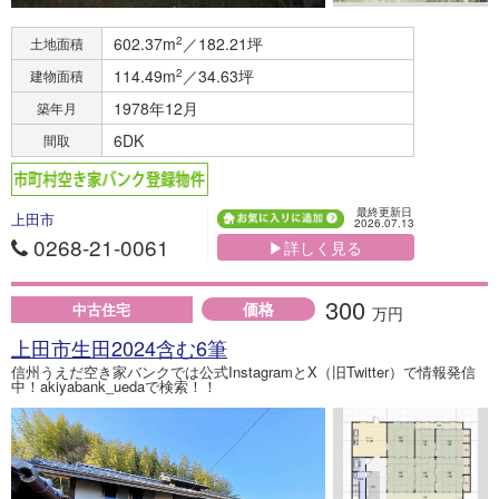
602.37m
2
／182.21坪
土地面積
114.49m
2
／34.63坪
建物面積
1978年12月
築年月
6DK
間取
最終更新日
上田市
2026.07.13
0268-21-0061
▶詳しく見る
300
価格
中古住宅
万円
上田市生田2024含む6筆
信州うえだ空き家バンクでは公式InstagramとX（旧Twitter）で情報発信
中！akiyabank_uedaで検索！！