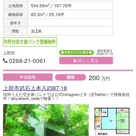
554.59m
2
／167.76坪
土地面積
83.3m
2
／25.19坪
建物面積
築年月
3LDK
間取
最終更新日
上田市
2026.07.13
0268-21-0061
▶詳しく見る
200
価格
中古住宅
万円
上田市武石上本入2387-18
信州うえだ空き家バンクでは公式InstagramとX（旧Twitter）で情報発信
中！akiyabank_uedaで検索！！