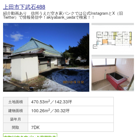
上田市下武石488
紹介動画あり 信州うえだ空き家バンクでは公式InstagramとX（旧
Twitter）で情報発信中！akiyabank_uedaで検索！！
470.53m
2
／142.33坪
土地面積
100.26m
2
／30.32坪
建物面積
築年月
7DK
間取