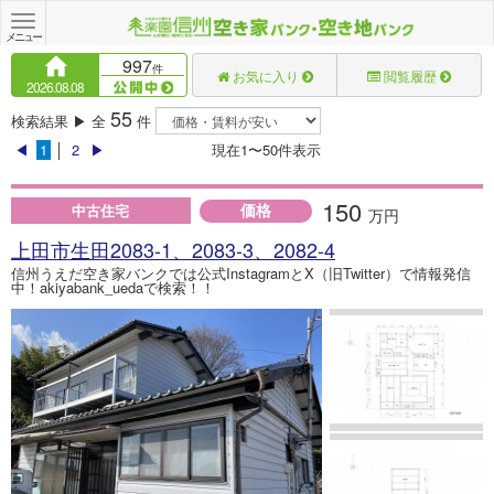
Toggle
navigation
メニュー
997
件
お気に入り
閲覧履歴
2026.08.08
55
検索結果 ▶ 全
件
◀
1
│
2
▶
現在1〜50件表示
150
価格
中古住宅
万円
上田市生田2083-1、2083-3、2082-4
信州うえだ空き家バンクでは公式InstagramとX（旧Twitter）で情報発信
中！akiyabank_uedaで検索！！