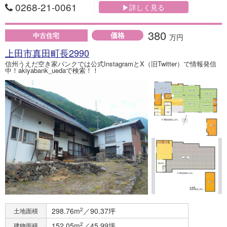
0268-21-0061
▶詳しく見る
380
価格
中古住宅
万円
上田市真田町長2990
信州うえだ空き家バンクでは公式InstagramとX（旧Twitter）で情報発信
中！akiyabank_uedaで検索！！
298.76m
2
／90.37坪
土地面積
152.05m
2
／45.99坪
建物面積