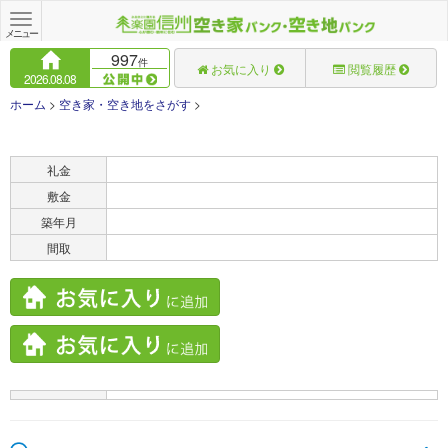
Toggle
navigation
メニュー
997
件
お気に入り
閲覧履歴
2026.08.08
ホーム
>
空き家・空き地をさがす
>
賃料
礼金
敷金
築年月
間取