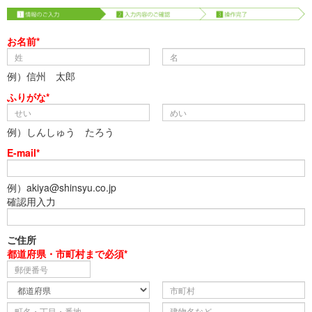
お名前*
例）信州 太郎
ふりがな*
例）しんしゅう たろう
E-mail*
例）akiya@shinsyu.co.jp
確認用入力
ご住所
都道府県・市町村まで必須*