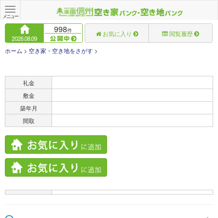
Toggle
navigation
メニュー
998
件
お気に入り
閲覧履歴
2026.08.09
ホーム
>
空き家・空き地をさがす
>
賃料
礼金
敷金
築年月
間取