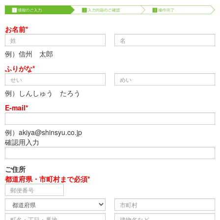
お名前*
例）信州 太郎
ふりがな*
例）しんしゅう たろう
E-mail*
例）akiya@shinsyu.co.jp
確認用入力
ご住所
都道府県・市町村まで必須*