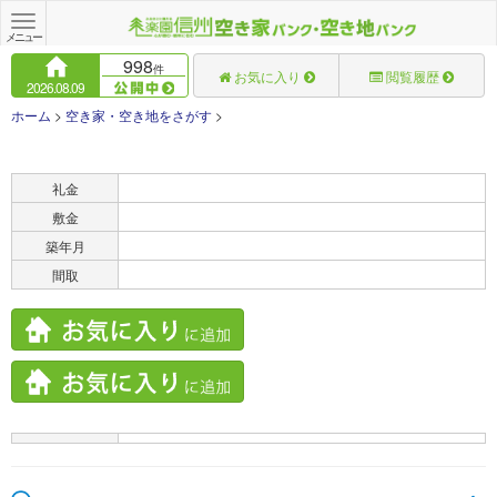
Toggle
navigation
メニュー
998
件
お気に入り
閲覧履歴
2026.08.09
ホーム
>
空き家・空き地をさがす
>
賃料
礼金
敷金
築年月
間取