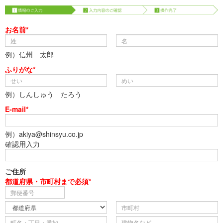
お名前*
例）信州 太郎
ふりがな*
例）しんしゅう たろう
E-mail*
例）akiya@shinsyu.co.jp
確認用入力
ご住所
都道府県・市町村まで必須*