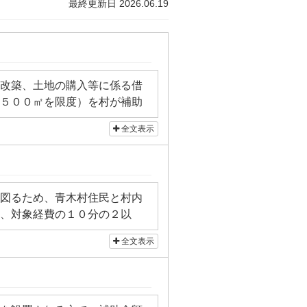
最終更新日 2026.06.19
改築、土地の購入等に係る借
５００㎡を限度）を村が補助
全文表示
図るため、青木村住民と村内
、対象経費の１０分の２以
・対象外の工事については下
全文表示
、給排水衛生設備の工事、バ
、対象外となる場合がありま