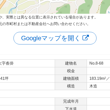
L
や、実際とは異なる位置に表示されている場合があります。
元の市町村または不動産会社へお問い合わせください。
Googleマップを開く
大字沓掛
建物名
No.8-68
税金
.41坪
建物面積
183.19m
2
／
構造
木造
完成年月
下水道