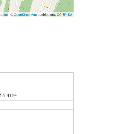
eaflet
| ©
OpenStreetMap
contributors,
CC-BY-SA
55.41坪