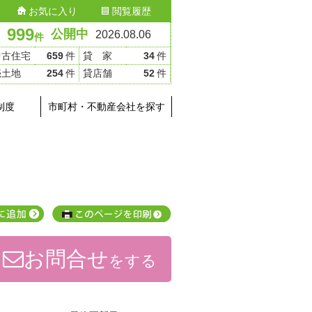
お気に入り
閲覧履歴
999
公開中
2026.08.06
件
中古住宅
659
件
貸 家
34
件
売土地
254
件
貸店舗
52
件
制度
市町村・不動産会社を探す
お問合せ
をする