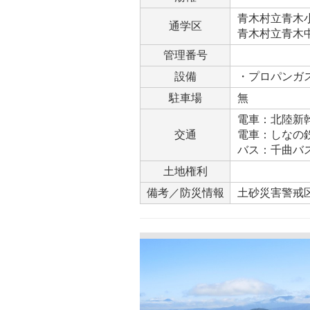
青木村立青木小学
通学区
青木村立青木中学
管理番号
設備
・プロパンガ
駐車場
無
電車：北陸新幹
交通
電車：しなの鉄
バス：千曲バ
土地権利
備考／防災情報
土砂災害警戒