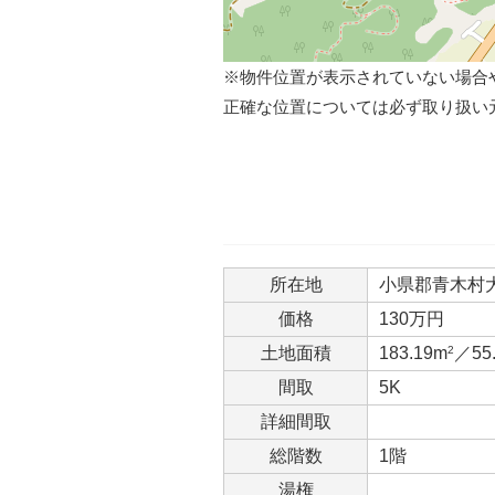
※物件位置が表示されていない場合
正確な位置については必ず取り扱い
所在地
小県郡青木村
価格
130万円
土地面積
183.19m
2
／55
間取
5K
詳細間取
総階数
1階
湯権