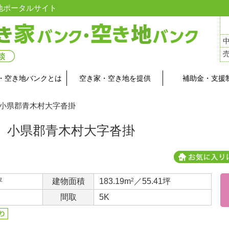
地ポータルサイト
・空き地バンクとは
空き家・空き地を提供
補助金・支援
 小県郡青木村大字沓掛
小県郡青木村大字沓掛
坪
建物面積
183.19m
2
／55.41坪
間取
5K