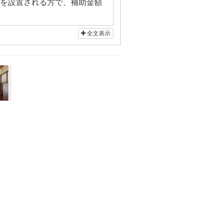
を設置される方で、補助金額
わない設備機器や備品の購
全文表示
町村のホームページで詳しく確認