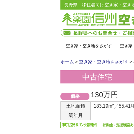
長野県 移住者向け空き家・空き
空き家・空き地をさがす
空き家
ホーム
>
空き家・空き地をさがす
>
中古住宅
130万円
価格
土地面積
183.19m
2
／55.41
築年月