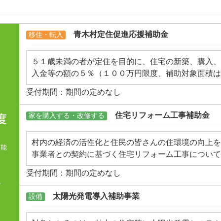
青木村定住促進応援補助金
移住・転入
５１歳未満の者が定住を目的に、住宅の新築、購入、
入金等の額の５％（１００万円限度、補助対象面積は
する事業です。
受付期間：期間の定めなし
住宅リフォーム工事補助金
家を購入する・改修する
村内の経済の活性化と住民の皆さんの住環境の向上を
可能
事業者との契約に基づく住宅リフォーム工事について
内、上限２０万円まで補助金を交付しています。対象
受付期間：期間の定めなし
記のとおりです。
て
＊対象工事：村内事業者が施工する住宅の増築、改築
太陽光発電導入補助事業
設備
リアフリーや耐震改修工事など（他の補助制度により
す）