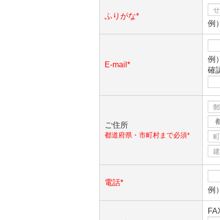
ふりがな*
例
例）
E-mail*
確
ご住所
都道府県・市町村まで必須*
電話*
例）
F