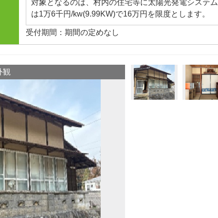
対象となるのは、村内の住宅等に太陽光発電システム
＊対象外工事：車庫や物置、事務所の工事、工事を伴
は1万6千円/kw(9.99KW)で16万円を限度とします。
入、外構工事など
受付期間：期間の定めなし
市
外観