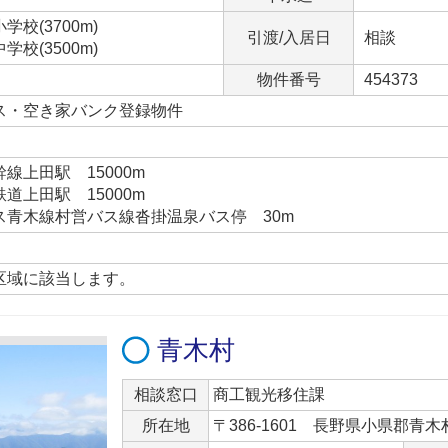
校(3700m)
引渡/入居日
相談
校(3500m)
物件番号
454373
ス・空き家バンク登録物件
線上田駅 15000m
道上田駅 15000m
ス青木線村営バス線沓掛温泉バス停 30m
区域に該当します。
青木村
相談窓口
商工観光移住課
所在地
〒386-1601 長野県小県郡青木