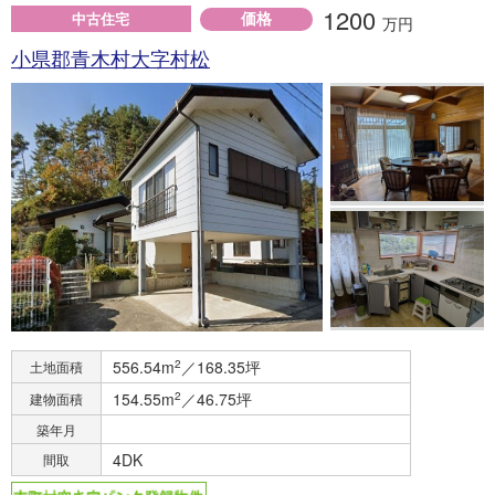
1200
価格
中古住宅
万円
小県郡青木村大字村松
556.54m
2
／168.35坪
土地面積
154.55m
2
／46.75坪
建物面積
築年月
4DK
間取