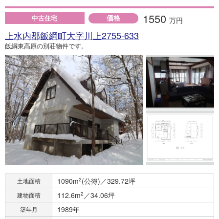
1550
価格
中古住宅
万円
上水内郡飯綱町大字川上2755-633
飯綱東高原の別荘物件です。
1090m
2
(公簿)／329.72坪
土地面積
112.6m
2
／34.06坪
建物面積
1989年
築年月