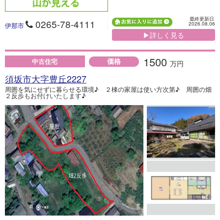
最終更新日
0265-78-4111
2026.08.06
伊那市
▶詳しく見る
1500
価格
中古住宅
万円
須坂市大字豊丘2227
周囲を気にせずに暮らせる環境♪ ２棟の家屋は使い方次第♪ 周囲の畑
２反歩もお付けいたします♪