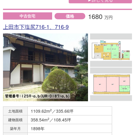
1680
価格
中古住宅
万円
上田市下塩尻716-1、716-9
1109.62m
2
／335.66坪
土地面積
358.54m
2
／108.45坪
建物面積
1898年
築年月