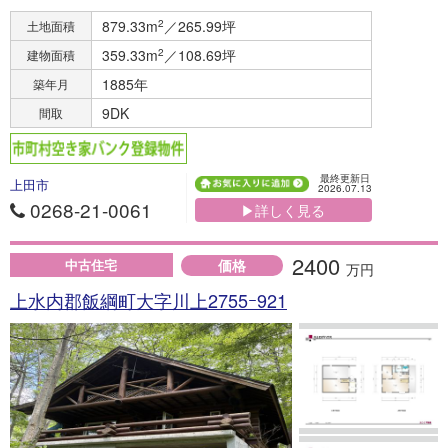
879.33m
2
／265.99坪
土地面積
359.33m
2
／108.69坪
建物面積
1885年
築年月
9DK
間取
最終更新日
上田市
2026.07.13
0268-21-0061
▶詳しく見る
2400
価格
中古住宅
万円
上水内郡飯綱町大字川上2755ｰ921