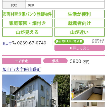
8DK
間取
最終更新日
0269-67-0740
2026.07.21
飯山市
▶詳しく見る
3800
価格
中古住宅
万円
飯山市大字飯山曙町