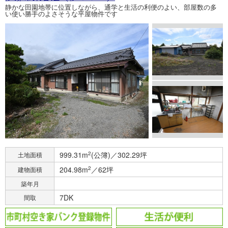
静かな田園地帯に位置しながら、通学と生活の利便のよい、部屋数の多
い使い勝手のよさそうな平屋物件です
999.31m
2
(公簿)／302.29坪
土地面積
204.98m
2
／62坪
建物面積
築年月
7DK
間取