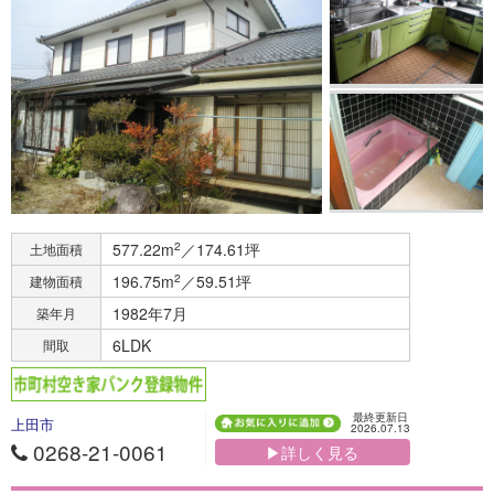
577.22m
2
／174.61坪
土地面積
196.75m
2
／59.51坪
建物面積
1982年7月
築年月
6LDK
間取
最終更新日
上田市
2026.07.13
0268-21-0061
▶詳しく見る