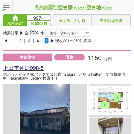
Toggle
navigation
メニュー
997
件
お気に入り
閲覧履歴
2026.08.07
224
検索結果 ▶ 全
件
◀
1
│
2
│
3
│
4
│
5
▶
現在201〜250件表示
1150
価格
中古住宅
万円
上田市神畑998-5
信州うえだ空き家バンクでは公式InstagramとX(旧Twitter）で情報発信
中！akiyabank_uedaで検索！！