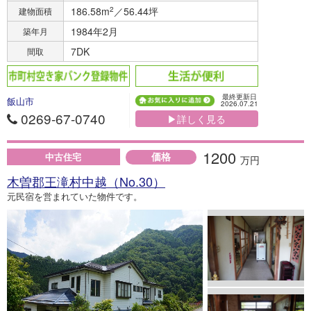
186.58m
2
／56.44坪
建物面積
1984年2月
築年月
7DK
間取
最終更新日
飯山市
2026.07.21
0269-67-0740
▶詳しく見る
1200
価格
中古住宅
万円
木曽郡王滝村中越（No.30）
元民宿を営まれていた物件です。