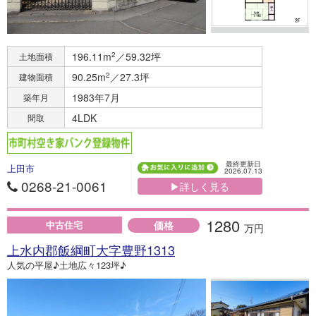
196.11m
2
／59.32坪
土地面積
90.25m
2
／27.3坪
建物面積
1983年7月
築年月
4LDK
間取
最終更新日
上田市
2026.07.13
0268-21-0061
▶詳しく見る
1280
価格
中古住宅
万円
上水内郡飯綱町大字豊野1313
人気の平屋♪土地広々123坪♪