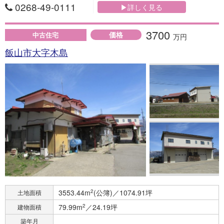
0268-49-0111
▶詳しく見る
3700
価格
中古住宅
万円
飯山市大字木島
3553.44m
2
(公簿)／1074.91坪
土地面積
79.99m
2
／24.19坪
建物面積
築年月