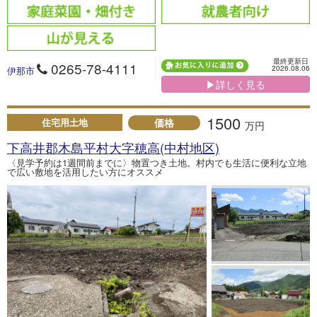
最終更新日
0265-78-4111
2026.08.06
伊那市
▶詳しく見る
1500
価格
住宅用土地
万円
下高井郡木島平村大字穂高(中村地区)
〈見学予約は1週間前までに〉物置つき土地。村内でも生活に便利な立地
で広い敷地を活用したい方にオススメ