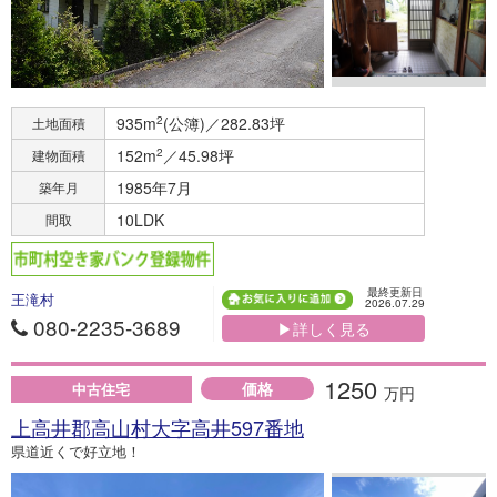
935m
2
(公簿)／282.83坪
土地面積
152m
2
／45.98坪
建物面積
1985年7月
築年月
10LDK
間取
最終更新日
王滝村
2026.07.29
080-2235-3689
▶詳しく見る
1250
価格
中古住宅
万円
上高井郡高山村大字高井597番地
県道近くで好立地！