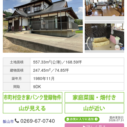
557.33m
2
(公簿)／168.59坪
土地面積
247.45m
2
／74.85坪
建物面積
1980年11月
築年月
9DK
間取
最終更新日
0269-67-0740
2026.07.31
飯山市
▶詳しく見る