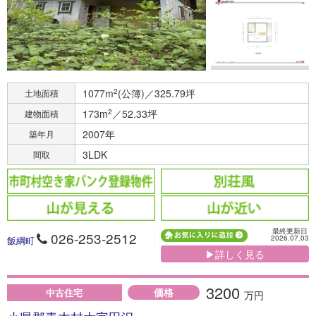
1077m
2
(公簿)／325.79坪
土地面積
173m
2
／52.33坪
建物面積
2007年
築年月
3LDK
間取
最終更新日
026-253-2512
2026.07.03
飯綱町
▶詳しく見る
3200
価格
中古住宅
万円