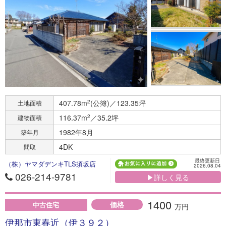
407.78m
2
(公簿)／123.35坪
土地面積
116.37m
2
／35.2坪
建物面積
1982年8月
築年月
4DK
間取
最終更新日
（株）ヤマダデンキTLS須坂店
2026.08.04
026-214-9781
▶詳しく見る
1400
価格
中古住宅
万円
伊那市東春近（伊３９２）