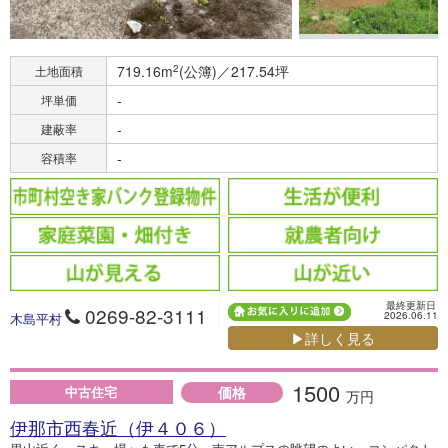
719.16m
2
(公簿)／217.54坪
土地面積
-
坪単価
-
建蔽率
-
容積率
最終更新日
0269-82-3111
2026.06.11
木島平村
▶詳しく見る
1500
価格
中古住宅
万円
伊那市西春近（伊４０６）