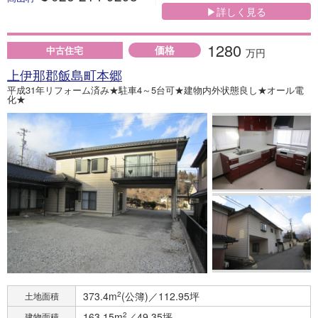
▶詳しく見る
1280
価格
中古住宅
万円
上伊那郡飯島町本郷
平成31年リフォーム済み★駐車4～5台可★建物内外状態良し★オール電
化★
373.4m
2
(公簿)／112.95坪
土地面積
163.15m
2
／49.35坪
建物面積