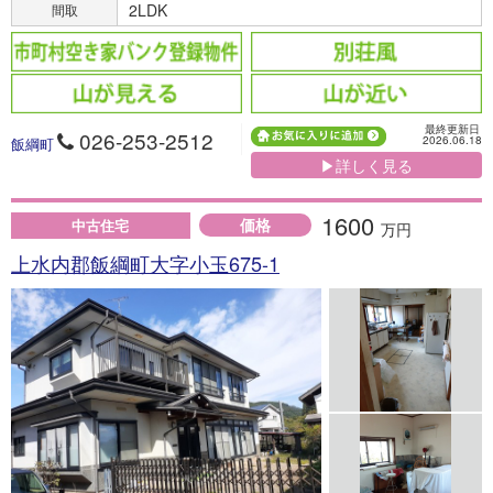
2LDK
間取
最終更新日
026-253-2512
2026.06.18
飯綱町
▶詳しく見る
1600
価格
中古住宅
万円
上水内郡飯綱町大字小玉675-1