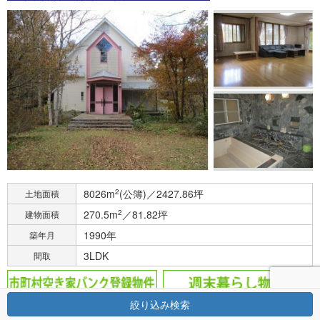
8026m
2
(公簿)／2427.86坪
土地面積
270.5m
2
／81.82坪
建物面積
1990年
築年月
3LDK
間取
絞り込み検索