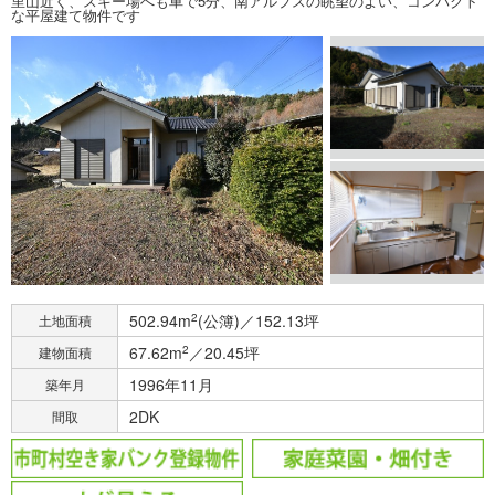
里山近く、スキー場へも車で5分、南アルプスの眺望のよい、コンパクト
な平屋建て物件です
502.94m
2
(公簿)／152.13坪
土地面積
67.62m
2
／20.45坪
建物面積
1996年11月
築年月
2DK
間取