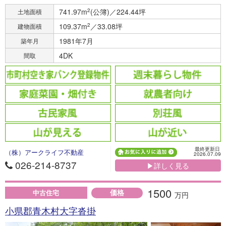
741.97m
2
(公簿)／224.44坪
土地面積
109.37m
2
／33.08坪
建物面積
1981年7月
築年月
4DK
間取
最終更新日
（株）アークライフ不動産
2026.07.09
026-214-8737
▶詳しく見る
1500
価格
中古住宅
万円
小県郡青木村大字沓掛