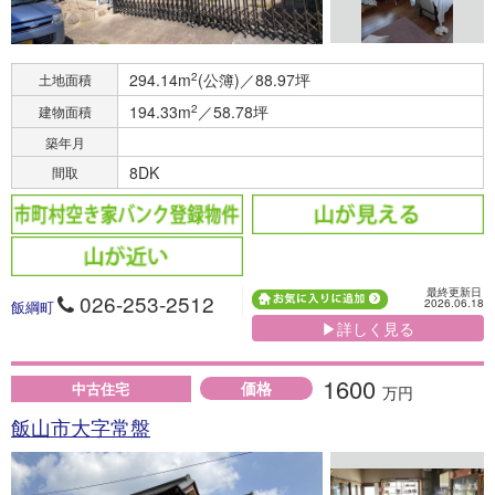
294.14m
2
(公簿)／88.97坪
土地面積
194.33m
2
／58.78坪
建物面積
築年月
8DK
間取
最終更新日
026-253-2512
2026.06.18
飯綱町
▶詳しく見る
1600
価格
中古住宅
万円
飯山市大字常盤