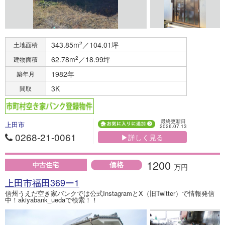
343.85m
2
／104.01坪
土地面積
62.78m
2
／18.99坪
建物面積
1982年
築年月
3K
間取
最終更新日
上田市
2026.07.13
0268-21-0061
▶詳しく見る
1200
価格
中古住宅
万円
上田市福田369ー1
信州うえだ空き家バンクでは公式InstagramとX（旧Twitter）で情報発信
中！akiyabank_uedaで検索！！