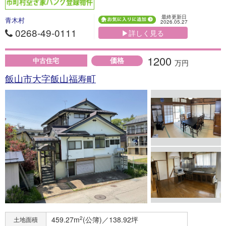
最終更新日
青木村
2026.05.27
0268-49-0111
▶詳しく見る
1200
価格
中古住宅
万円
飯山市大字飯山福寿町
459.27m
2
(公簿)／138.92坪
土地面積