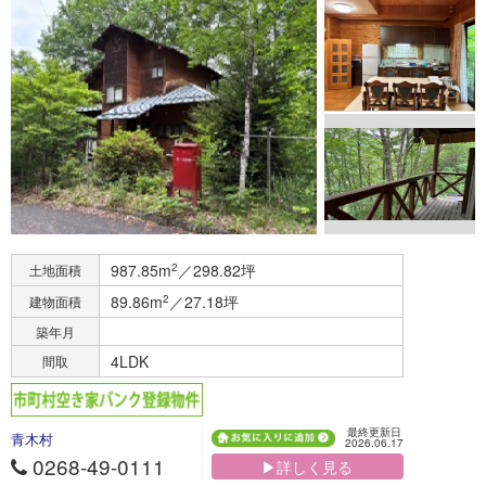
987.85m
2
／298.82坪
土地面積
89.86m
2
／27.18坪
建物面積
築年月
4LDK
間取
最終更新日
青木村
2026.06.17
0268-49-0111
▶詳しく見る