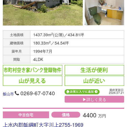
1437.39m
2
(公簿)／434.81坪
土地面積
180.33m
2
／54.54坪
建物面積
1994年7月
築年月
4LDK
間取
最終更新日
0269-67-0740
2026.07.21
飯山市
▶詳しく見る
4400
価格
中古住宅
万円
上水内郡飯綱町大字川上2755-1969