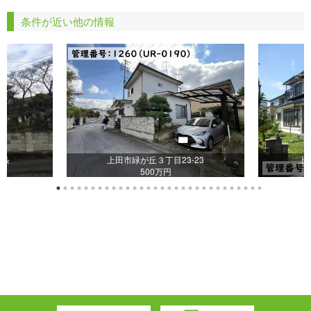
条件が近い他の情報
之条
上田市緑が丘３丁目23-23
上
500万円