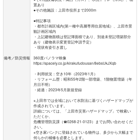
置あり
●その他施設：上田市役所まで2000m
●特記事項
・都市計画区域内(第一種中高層専用住居地域）、上田市景
観計画区域内
・上記建物面積は登記簿面積であり、別途未登記増築部分
あり（建物表示変更登記申請予定）
・現状有姿引き渡し
備考／防災情報
360度パノラマ映像
https://spacely.co.jp/kirakufudousan/8ebsUkJXqb
・利用状況：空き10年（2023年1月）
・リフォーム歴：昭和55年2階一部増築、1階物置増築（年
月日不明）
・経過：2023年5月新規登録
※上田市では全域において水防法に基づくハザードマップが
作成されています。
詳細については、「上田市災害ハザードマップ」で検索い
ただくか、
危機管理防災課（☎0268-21-0123）までお問い合わせくだ
さい。
※空き家バンクに登録されている物件は、多少から大幅まで
何らかの補修を必要とします。