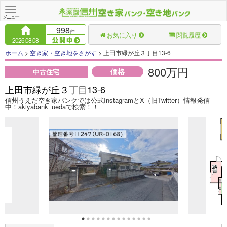
Toggle
navigation
メニュー
998
件
お気に入り
閲覧履歴
2026.08.08
ホーム
>
空き家・空き地をさがす
> 上田市緑が丘３丁目13-6
800万円
価格
中古住宅
上田市緑が丘３丁目13-6
信州うえだ空き家バンクでは公式InstagramとX（旧Twitter）情報発信
中！akiyabank_uedaで検索！！