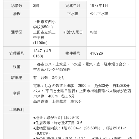
総階数
2階
完成年月
1973年1月
湯権
下水道
公共下水道
上田市立西小
学校(650m)
通学区
上田市立第三
引渡/入居日
相談
中学校
(1100m)
1247（UR-
管理番号
物件番号
416926
0168)
・都市ガス・上水道・下水道・電気・庭・駐車場２台分・
設備
空き家バンク登録物件
駐車場
有 台数：2台あり
電車：しなの鉄道上田駅 2600m 徒歩33分 自動車8分
バス：(平日と土曜日運行）上田市街地循環バス線緑が丘西
交通
バス停 400m 徒歩5分
高速道路：上信越道 車10分
土地権利
●地番：緑が丘3丁目559-10
●住居表示：緑が丘3丁目13-6
●建物面積内訳：1階 88.04㎡（26.63坪）、2階 29.81㎡
（9.01坪）
●その他設備状況：風呂（ガス）、水洗トイレ（洋式）、物