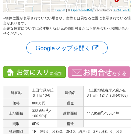
Leaflet
| ©
OpenStreetMap
contributors,
CC-BY-SA
※物件位置が表示されていない場合や、実際とは異なる位置に表示されている場
合があります。
正確な位置については必ず取り扱い元の市町村または不動産会社へお問い合わ
せください。
Googleマップを開く
上田市緑が丘
（上田地域右岸／緑が丘
所在地
建物名
３丁目13-6
3丁目）1247（UR-0168)
価格
800万円
税金
2
333.65m
／
2
土地面積
建物面積
117.85m
／35.64坪
100.92坪
間取
6DK
構造
詳細間取
1F：洋9.5、和8×2、DK10、納戸×2 2F：洋8、6、和6