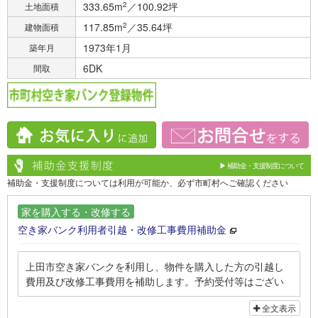
333.65m
2
／100.92坪
土地面積
117.85m
2
／35.64坪
建物面積
1973年1月
築年月
6DK
間取
▶ 補助金・支援制度について
補助金・支援制度については利用が可能か、必ず市町村へご確認ください
家を購入する・改修する
空き家バンク利用者引越・改修工事費用補助金
上田市空き家バンクを利用し、物件を購入した方の引越し
費用及び改修工事費用を補助します。予約受付等はござい
ません。予算が終わり次第終了しますので、ご注意くださ
全文表示
い。